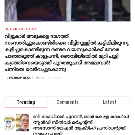
BREAKING NEWS
വീട്ടുകാർ അ‌ടുക്കള ഭാ​ഗത്ത്
സംസാരിച്ചുകൊണ്ടിരിക്കെ വീട്ടിനുള്ളിൽ കട്ടിലിലിരുന്നു
കളിച്ചുകൊണ്ടിരുന്ന രണ്ടര വയസുകാരിക്ക് നേരെ
പാഞ്ഞടുത്ത് കാട്ടുപന്നി, ‍ഞൊടിയി‌ടയിൽ മുറി പൂട്ടി
കുഞ്ഞിനെയെടുത്ത് പുറത്തുചാടി അമ്മാവൻ!!
പന്നിയെ വെടിവച്ചുകൊന്നു
BY
PATHRAM DESK 5
AUGUST 6, 2026
Trending
Comments
Latest
ബി. ​ഗോവിന്ദൻ പുറത്ത്, ഓൾ കേരള ഗോൾഡ്
ആൻഡ് സിൽവർ മർച്ചന്റ്സ്
അസോസിയേഷൻ ആക്ടിംഗ് പ്രസിഡന്റായി
അയമു ഹാജി