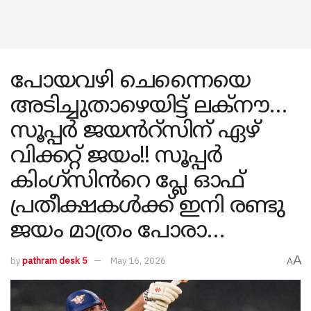
പോയവഴി ചെന്നൈയെ
അടിച്ചുതാഴെയിട്ട് ലക്നൗ…
സൂപ്പർ ജയൻറ്സിന് ഏഴ്
വിക്കറ്റ് ജയം!! സൂപ്പർ
കിംഗ്സിൻറെ പ്ലേ ഓഫ്
പ്രതീക്ഷകൾക്ക് ഇനി രണ്ടു
ജയം മാത്രം പോരാ…
A
by
pathram desk 5
May 16, 2026
A