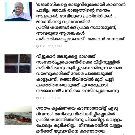
‘ജെൻസികളെ രാജ്യവിരുദ്ധരായി കാണാൻ
പാടില്ല, അവർ രാജ്യത്തിന്റെ സ്വന്തം
ആളുകൾ, ഭാവിയുടെ പ്രതിനിധികൾ…
ജനാധിപത്യ വ്യവസ്ഥയിൽ
പ്രതിഷേധങ്ങൾക്ക് പ്രഥമ സ്ഥാനമുണ്ട്,
അവരുടെ ആശങ്കകൾ
പരിഹരിക്കപ്പെടേണ്ടത്’- മോഹൻ ഭാ​ഗവത്
AUGUST 6, 2026
വീട്ടുകാർ അ‌ടുക്കള ഭാ​ഗത്ത്
സംസാരിച്ചുകൊണ്ടിരിക്കെ വീട്ടിനുള്ളിൽ
കട്ടിലിലിരുന്നു കളിച്ചുകൊണ്ടിരുന്ന രണ്ടര
വയസുകാരിക്ക് നേരെ പാഞ്ഞടുത്ത്
കാട്ടുപന്നി, ‍ഞൊടിയി‌ടയിൽ മുറി പൂട്ടി
കുഞ്ഞിനെയെടുത്ത് പുറത്തുചാടി
അമ്മാവൻ!! പന്നിയെ വെടിവച്ചുകൊന്നു
AUGUST 6, 2026
ഗൗതം കൃഷ്ണയെ കാണാതായിട്ട് ഏഴു
ദിവസം!! തനിക്കു നീതി ലഭിച്ചില്ലെങ്കിൽ
പ്രതിഷേധത്തിൽനിന്നു പിന്മാറില്ല, വെള്ളം
പോലും കുടിക്കില്ല… നീണ്ടകരയിൽ വള്ളം
മറിഞ്ഞ് യുവാവിനെ കാണാതായ