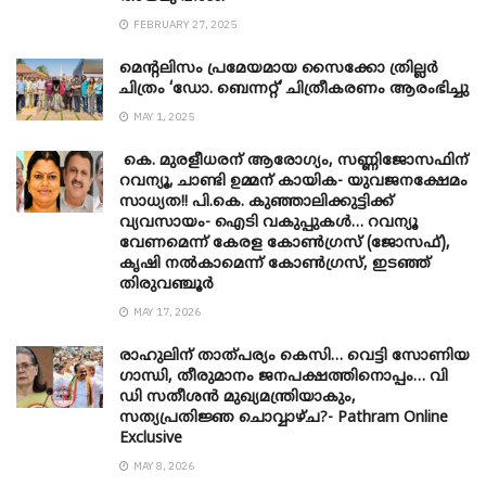
FEBRUARY 27, 2025
മെന്‍റലിസം പ്രമേയമായ സൈക്കോ ത്രില്ലർ
ചിത്രം ‘ഡോ. ബെന്നറ്റ്’ ചിത്രീകരണം ആരംഭിച്ചു
MAY 1, 2025
കെ. മുരളീധരന് ആരോഗ്യം, സണ്ണിജോസഫിന്
റവന്യൂ, ചാണ്ടി ഉമ്മന് കായിക- യുവജനക്ഷേമം
സാധ്യത!! പി.കെ. കുഞ്ഞാലിക്കുട്ടിക്ക്
വ്യവസായം- ഐടി വകുപ്പുകൾ… റവന്യൂ
വേണമെന്ന് കേരള കോൺഗ്രസ് (ജോസഫ്),
കൃഷി നൽകാമെന്ന് കോൺഗ്രസ്, ഇടഞ്ഞ്
തിരുവഞ്ചൂർ
MAY 17, 2026
രാഹുലിന് താത്പര്യം കെസി… വെട്ടി സോണിയ
​ഗാന്ധി, തീരുമാനം ജനപക്ഷത്തിനൊപ്പം… വി
ഡി സതീശൻ മുഖ്യമന്ത്രിയാകും,
സത്യപ്രതിജ്ഞ ചൊവ്വാഴ്ച?- Pathram Online
Exclusive
MAY 8, 2026