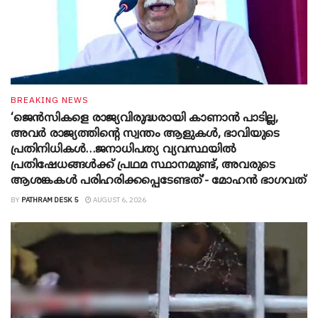
BREAKING NEWS
‘ജെൻസികളെ രാജ്യവിരുദ്ധരായി കാണാൻ പാടില്ല,
അവർ രാജ്യത്തിന്റെ സ്വന്തം ആളുകൾ, ഭാവിയുടെ
പ്രതിനിധികൾ…ജനാധിപത്യ വ്യവസ്ഥയിൽ
പ്രതിഷേധങ്ങൾക്ക് പ്രഥമ സ്ഥാനമുണ്ട്, അവരുടെ
ആശങ്കകൾ പരിഹരിക്കപ്പെടേണ്ടത്’- മോഹൻ ഭാ​ഗവത്
BY
PATHRAM DESK 5
AUGUST 6, 2026