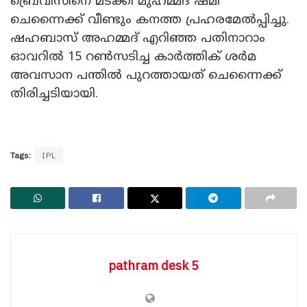
ബ്രെവിസിനെ മടക്കി മുഹമ്മദ് ഷമി
ചെന്നൈക്ക് വീണ്ടും കനത്ത പ്രഹരമേൽപ്പിച്ചു.
ഷഹബാസ് അഹമ്മദ് എറിഞ്ഞ പതിനാറാം
ഓവറിൽ 15 റൺസടിച്ച കാർത്തിക് ശർമ
അവസാന പന്തിൽ പുറത്തായത് ചെന്നൈക്ക്
തിരിച്ചടിയായി.
Tags:
IPL
pathram desk 5