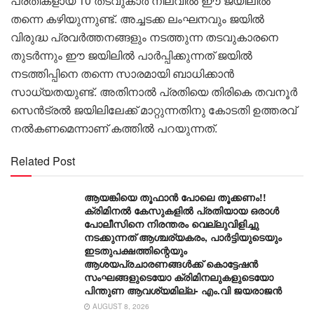
പ്രതികളായ 10 തടവുകാർ നിലവിൽ ഈ ജയിലിൽ
തന്നെ കഴിയുന്നുണ്ട്. അച്ചടക്ക ലംഘനവും ജയിൽ
വിരുദ്ധ പ്രവർത്തനങ്ങളും നടത്തുന്ന തടവുകാരനെ
തുടർന്നും ഈ ജയിലിൽ പാർപ്പിക്കുന്നത് ജയിൽ
നടത്തിപ്പിനെ തന്നെ സാരമായി ബാധിക്കാൻ
സാധ്യതയുണ്ട്. അതിനാൽ പ്രതിയെ തിരികെ തവനൂർ
സെൻട്രൽ ജയിലിലേക്ക് മാറ്റുന്നതിനു കോടതി ഉത്തരവ്
നൽകണമെന്നാണ് കത്തിൽ പറയുന്നത്.
Related Post
ആയങ്കിയെ തൂഫാൻ പോലെ തൂക്കണം!!
ക്രിമിനൽ കേസുകളിൽ പ്രതിയായ ഒരാൾ
പോലീസിനെ നിരന്തരം വെല്ലുവിളിച്ചു
നടക്കുന്നത് ആശ്ചര്യകരം, പാർട്ടിയുടെയും
ഇടതുപക്ഷത്തിന്റെയും
ആശയപ്രചാരണങ്ങൾക്ക് കൊട്ടേഷൻ
സംഘങ്ങളുടെയോ ക്രിമിനലുകളുടെയോ
പിന്തുണ ആവശ്യമില്ല- എം.വി ജയരാജൻ
AUGUST 8, 2026