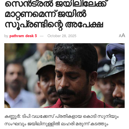
സെൻട്രൽ ജയിലിലേക്ക്
മാറ്റണമെന്ന് ജയിൽ
സൂപ്രണ്ടിന്റെ അപേക്ഷ
A
by
pathram desk 5
October 28, 2025
A
കണ്ണൂർ: ടിപി വധക്കേസ് പ്രതികളായ കൊടി സുനിയും
സംഘവും ജയിലിനുള്ളിൽ ലഹരി മരുന്ന് കടത്തും