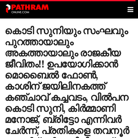
കൊടി സുനിയും സംഘവും
പുറത്തായാലും
അകത്തായാലും രാജകീയ
ജീവിതം!! ഉപയോ​ഗിക്കാൻ
മൊബൈൽ ഫോൺ,
കാശിന് ജയിലിനകത്ത്
കഞ്ചാവ് കച്ചവടം, വിൽപന
കൊടി സുനി, കിർമ്മാണി
മനോജ്, ബ്രിട്ടോ എന്നിവർ
ചേർന്ന്, പ്രതികളെ തവനൂർ