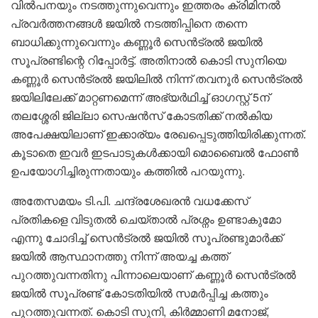
വിൽപനയും നടത്തുന്നുവെന്നും ഇത്തരം ക്രിമിനൽ
പ്രവർത്തനങ്ങൾ ജയിൽ നടത്തിപ്പിനെ തന്നെ
ബാധിക്കുന്നുവെന്നും കണ്ണൂർ സെൻട്രൽ ജയിൽ
സൂപ്രണ്ടിന്റെ റിപ്പോർട്ട്. അതിനാൽ കൊടി സുനിയെ
കണ്ണൂർ സെൻട്രൽ ജയിലിൽ നിന്ന് തവനൂർ സെൻട്രൽ
ജയിലിലേക്ക് മാറ്റണമെന്ന് അഭ്യർഥിച്ച് ഓഗസ്റ്റ് 5ന്
തലശ്ശേരി ജില്ലാ സെഷൻസ് കോടതിക്ക് നൽകിയ
അപേക്ഷയിലാണ് ഇക്കാര്യം രേഖപ്പെടുത്തിയിരിക്കുന്നത്.
കൂടാതെ ഇവർ ഇടപാടുകൾക്കായി മൊബൈൽ ഫോൺ
ഉപയോഗിച്ചിരുന്നതായും കത്തിൽ പറയുന്നു.
അതേസമയം ടി.പി. ചന്ദ്രശേഖരൻ വധക്കേസ്
പ്രതികളെ വിടുതൽ ചെയ്താൽ പ്രശ്നം ഉണ്ടാകുമോ
എന്നു ചോദിച്ച് സെൻട്രൽ ജയിൽ സൂപ്രണ്ടുമാർക്ക്
ജയിൽ ആസ്ഥാനത്തു നിന്ന് അയച്ച കത്ത്
പുറത്തുവന്നതിനു പിന്നാലെയാണ് കണ്ണൂർ സെൻട്രൽ
ജയിൽ സൂപ്രണ്ട് കോടതിയിൽ സമർപ്പിച്ച കത്തും
പുറത്തുവന്നത്. കൊടി സുനി, കിർമ്മാണി മനോജ്,