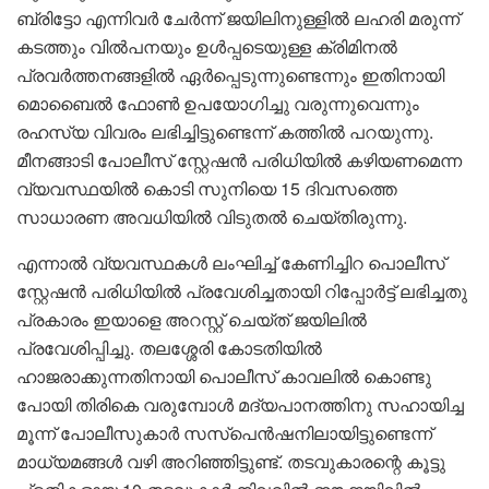
ബ്രിട്ടോ എന്നിവർ ചേർന്ന് ജയിലിനുള്ളിൽ ലഹരി മരുന്ന്
കടത്തും വിൽപനയും ഉൾപ്പടെയുള്ള ക്രിമിനൽ
പ്രവർത്തനങ്ങളിൽ ഏർപ്പെടുന്നുണ്ടെന്നും ഇതിനായി
മൊബൈൽ ഫോൺ ഉപയോഗിച്ചു വരുന്നുവെന്നും
രഹസ്യ വിവരം ലഭിച്ചിട്ടുണ്ടെന്ന് കത്തിൽ പറയുന്നു.
മീനങ്ങാടി പോലീസ് സ്റ്റേഷൻ പരിധിയിൽ കഴിയണമെന്ന
വ്യവസ്ഥയിൽ കൊടി സുനിയെ 15 ദിവസത്തെ
സാധാരണ അവധിയിൽ വിടുതൽ ചെയ്തിരുന്നു.
എന്നാൽ വ്യവസ്ഥകൾ ലംഘിച്ച് കേണിച്ചിറ പൊലീസ്
സ്റ്റേഷൻ പരിധിയിൽ പ്രവേശിച്ചതായി റിപ്പോർട്ട് ലഭിച്ചതു
പ്രകാരം ഇയാളെ അറസ്റ്റ് ചെയ്ത് ജയിലിൽ
പ്രവേശിപ്പിച്ചു. തലശ്ശേരി കോടതിയിൽ
ഹാജരാക്കുന്നതിനായി പൊലീസ് കാവലിൽ കൊണ്ടു
പോയി തിരികെ വരുമ്പോൾ മദ്യപാനത്തിനു സഹായിച്ച
മൂന്ന് പോലീസുകാർ സസ്പെൻഷനിലായിട്ടുണ്ടെന്ന്
മാധ്യമങ്ങൾ വഴി അറിഞ്ഞിട്ടുണ്ട്. തടവുകാരന്റെ കൂട്ടു