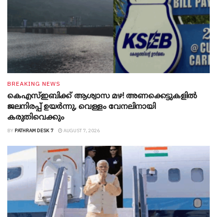
BREAKING NEWS
കെഎസ്ഇബിക്ക് ആശ്വാസ മഴ! അണക്കെട്ടുകളിൽ
ജലനിരപ്പ് ഉയർന്നു, വെള്ളം വേനലിനായി
കരുതിവെക്കും
BY
PATHRAM DESK 7
AUGUST 7, 2026