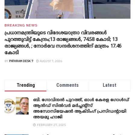
BREAKING NEWS
പ്രധാനമന്ത്രിയുടെ വിദേശയാത്രാ വിവരങ്ങൾ
പുറത്തുവിട്ട് കേന്ദ്രം;13 രാജ്യങ്ങൾ, 74.58 കോടി; 13
രാജ്യങ്ങൾ, ; നോർവേ സന്ദർശനത്തിന് മാത്രം 17.46
കോടി
BY
PATHRAM DESK 7
AUGUST 7, 2026
Trending
Comments
Latest
ബി. ​ഗോവിന്ദൻ പുറത്ത്, ഓൾ കേരള ഗോൾഡ്
ആൻഡ് സിൽവർ മർച്ചന്റ്സ്
അസോസിയേഷൻ ആക്ടിംഗ് പ്രസിഡന്റായി
അയമു ഹാജി
FEBRUARY 27, 2025