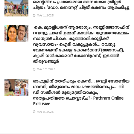
മെന്‍റലിസം പ്രമേയമായ സൈക്കോ ത്രില്ലർ
ചിത്രം ‘ഡോ. ബെന്നറ്റ്’ ചിത്രീകരണം ആരംഭിച്ചു
MAY 1, 2025
കെ. മുരളീധരന് ആരോഗ്യം, സണ്ണിജോസഫിന്
റവന്യൂ, ചാണ്ടി ഉമ്മന് കായിക- യുവജനക്ഷേമം
സാധ്യത!! പി.കെ. കുഞ്ഞാലിക്കുട്ടിക്ക്
വ്യവസായം- ഐടി വകുപ്പുകൾ… റവന്യൂ
വേണമെന്ന് കേരള കോൺഗ്രസ് (ജോസഫ്),
കൃഷി നൽകാമെന്ന് കോൺഗ്രസ്, ഇടഞ്ഞ്
തിരുവഞ്ചൂർ
MAY 17, 2026
രാഹുലിന് താത്പര്യം കെസി… വെട്ടി സോണിയ
​ഗാന്ധി, തീരുമാനം ജനപക്ഷത്തിനൊപ്പം… വി
ഡി സതീശൻ മുഖ്യമന്ത്രിയാകും,
സത്യപ്രതിജ്ഞ ചൊവ്വാഴ്ച?- Pathram Online
Exclusive
MAY 8, 2026