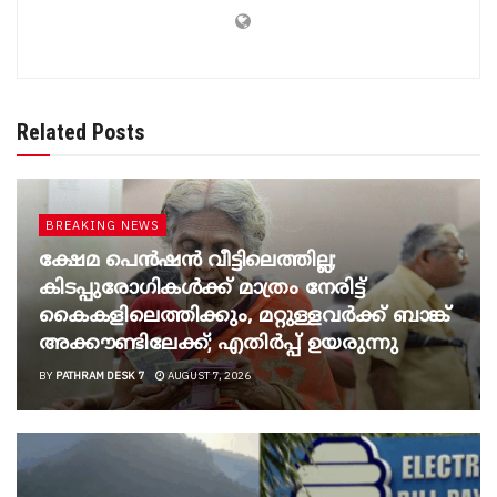
Related Posts
BREAKING NEWS
ക്ഷേമ പെൻഷൻ വീട്ടിലെത്തില്ല;
കിടപ്പുരോഗികൾക്ക് മാത്രം നേരിട്ട്
കൈകളിലെത്തിക്കും, മറ്റുള്ളവർക്ക് ബാങ്ക്
അക്കൗണ്ടിലേക്ക്; എതിർപ്പ് ഉയരുന്നു
BY
PATHRAM DESK 7
AUGUST 7, 2026