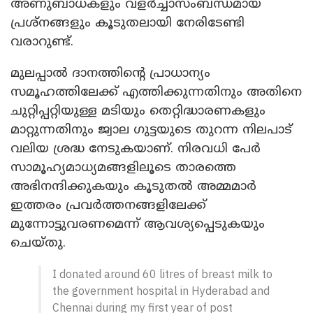
അണുബാധകളും വളർച്ചാസംബന്ധമായ
പ്രശ്നങ്ങളും കൂടുതലായി നേരിടേണ്ടി
വരാറുണ്ട്.
മുലപ്പാൽ ദാനത്തിന്റെ പ്രാധാന്യം
സമൂഹത്തിലേക്ക് എത്തിക്കുന്നതിനും അതിനെ
ചുറ്റിപ്പറ്റിയുള്ള മടിയും തെറ്റിദ്ധാരണകളും
മാറ്റുന്നതിനും ജ്വാല ഗുട്ടയുടെ തുറന്ന നിലപാട്
വലിയ ശ്രദ്ധ നേടുകയാണ്. നിരവധി പേർ
സാമൂഹ്യമാധ്യമങ്ങളിലൂടെ താരത്തെ
അഭിനന്ദിക്കുകയും കൂടുതൽ അമ്മമാർ
ഇത്തരം പ്രവർത്തനങ്ങളിലേക്ക്
മുന്നോട്ടുവരണമെന്ന് ആവശ്യപ്പെടുകയും
ചെയ്തു.
I donated around 60 litres of breast milk to
the government hospital in Hyderabad and
Chennai during my first year of post