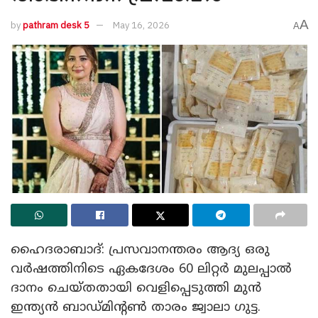
A
by
pathram desk 5
May 16, 2026
A
ഹൈദരാബാദ്: പ്രസവാനന്തരം ആദ്യ ഒരു
വർഷത്തിനിടെ ഏകദേശം 60 ലിറ്റർ മുലപ്പാൽ
ദാനം ചെയ്തതായി വെളിപ്പെടുത്തി മുൻ
ഇന്ത്യൻ ബാഡ്മിന്റൺ താരം ജ്വാലാ ​ഗുട്ട.