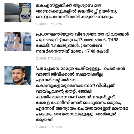
കെഎസ്ഇബിക്ക് ആശ്വാസ മഴ!
അണക്കെട്ടുകളിൽ ജലനിരപ്പ് ഉയർന്നു,
വെള്ളം വേനലിനായി കരുതിവെക്കും
AUGUST 7, 2026
പ്രധാനമന്ത്രിയുടെ വിദേശയാത്രാ വിവരങ്ങൾ
പുറത്തുവിട്ട് കേന്ദ്രം;13 രാജ്യങ്ങൾ, 74.58
കോടി; 13 രാജ്യങ്ങൾ, ; നോർവേ
സന്ദർശനത്തിന് മാത്രം 17.46 കോടി
AUGUST 7, 2026
‘പടച്ചോനെ മാത്രേ പേടിയുള്ളു… പെൻഷൻ
വാങ്ങി ജീവിക്കാൻ സമ്മതിക്കില്ല
എന്നതിന്റെയർത്ഥം
കൊന്നുകളയുമെന്നാണെന്ന് വിധിച്ചത്
വായിച്ചവന്റെ തെറ്റ്, ജോലി
കളയിക്കുമെന്നാണ് ഞാൻ ഉദ്ദേശിച്ചത്,
കേരള പോലീസിനോട് ബഹുമാനം മാത്രം,
എന്നോട് അന്യായം ചെയ്തയാളോട് മാത്രമേ
പകയും വൈരാഗ്യവുമുള്ളൂ’- അർജുൻ
ആയങ്കി
AUGUST 7, 2026