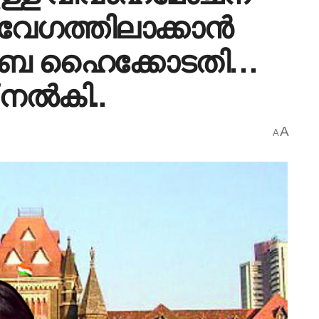
േ​ഗത്തിലാക്കാൻ
ോംബെ ഹൈക്കോടതി…
 നൽകി..
A
A