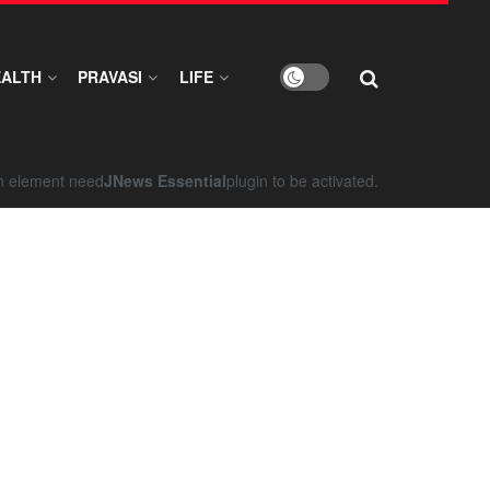
EALTH
PRAVASI
LIFE
on element need
JNews Essential
plugin to be activated.