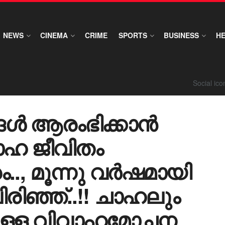
NEWS
CINEMA
CRIME
SPORTS
BUSINESS
H
Social ic
ൾ ആരംഭിക്കാൻ
വാഹ ജീവിതം
.., മൂന്നു വർഷമായി
രിഞ്ഞ്..!! ചാഹലും
ലുള്ള വിവാഹമോചന