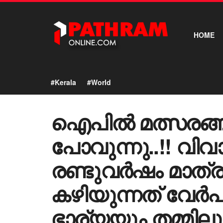
HOME
#Kerala
#World
ഐപിൽ മത്സരങ്ങ
പോവുന്നു..!! വി
രണ്ടുവർഷം മാത്രം
കഴിയുന്നത് വേർപി
ഭാര്യയും തമ്മി