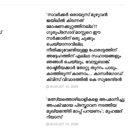
‘സവർക്കർ ഒരായുസ് മുഴുവൻ
ജയിലിൽ കിടന്നത്
മോഷണക്കുറ്റത്തിനല്ല’!!
്
ഗുരുപ്രസാദ് മാസ്റ്ററെ ഈ
സർക്കാരിന് ഒരു ചുക്കും
ചെയ്യാനാവില്ല,
നീതിക്കുവേണ്ടിയുള്ള പോരാട്ടത്തിന്
അദ്ദേഹത്തിന് എല്ലാ സഹായങ്ങളും
ഞങ്ങൾ ചെയ്യും, വോട്ടുബാങ്ക്
രാഷ്ട്രീയക്കാർ തോറ്റു തുന്നം പാടും.
കാത്തിരുന്ന് കാണാം… കാസർഗോഡ്
ക്വിസ് വിവാദത്തിൽ കെ സുരേന്ദ്രൻ
AUGUST 10, 2026
‘മത്സ്യത്തൊഴിലാളികളെ അപമാനിച്ചു;
അപക്വമായ പ്രസ്താവന നടത്തിയ
മുഖ്യമന്ത്രി മാപ്പ് പറയണം’; മുഹമ്മദ്
റിയാസ്
AUGUST 10, 2026