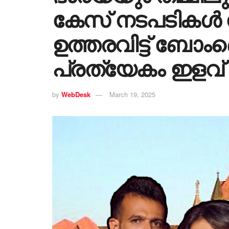
കേസ് നടപടികൾ വ
ഉത്തരവിട്ട് ബ
പ്രത്യേകം ഇളവ്
by
WebDesk
March 19, 2025