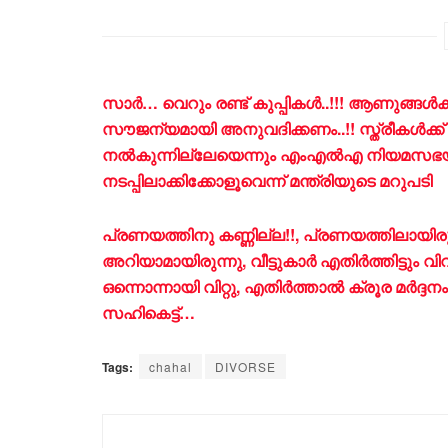
സാർ… വെറും രണ്ട് കുപ്പികൾ..!!! ആണുങ്ങൾക്ക്
സൗജന്യമായി അനുവദിക്കണം..!! സ്ത്രീകൾക്
നൽകുന്നില്ലേയെന്നും എംഎൽഎ നിയമസഭയിൽ,
നടപ്പിലാക്കിക്കോളൂവെന്ന് മന്ത്രിയുടെ മറുപടി
പ്രണയത്തിനു കണ്ണില്ല!!, പ്രണയത്തിലായിര
അറിയാമായിരുന്നു, വീട്ടുകാർ എതിർത്തിട്ടു
ഒന്നൊന്നായി വിറ്റു, എതിർത്താൽ ക്രൂര മർദ്ദനം,
സഹികെട്ട്…
Tags:
chahal
DIVORSE