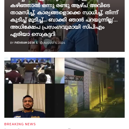
കഴിഞ്ഞാൽ ഒന്നു രണ്ടു ആഴ്ച അവിടെ
താമസിച്ച്, കാര്യങ്ങളൊക്കെ സാധിച്ച്, തിന്ന്
കുടിച്ച് മുടിച്ച്… ബാക്കി ഞാൻ പറയുന്നില്ല’…
അധിക്ഷേപ പ്രസംഗവുമായി സിപിഎം
ഏരിയാ സെക്രട്ടറി
BY
PATHRAM DESK 5
AUGUST 6, 2026
BREAKING NEWS