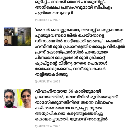
മുടിച്ച്… ബാക്കി ഞാൻ പറയുന്നില്ല’…
അധിക്ഷേപ പ്രസംഗവുമായി സിപിഎം
ഏരിയാ സെക്രട്ടറി
AUGUST 6, 2026
‘അവർ കൊല്ലുകയോ, അറസ്റ്റ് ചെയ്യുകയോ
എന്തുവേണമെങ്കിൽ ചെയ്തോട്ടെ,
ഡിസംബറിൽ നാട്ടിലേക്ക് മടങ്ങും’- ഷെയ്ഖ്
ഹസീന!! മുൻ പ്രധാനമന്ത്രിക്കൊപ്പം വിർച്വൽ
പ്രസ് കോൺഫ്രൻസിൽ പങ്കെടുത്ത
പിന്നാലെ ബംഗ്ലാദേശ് മുൻ ക്രിക്കറ്റ്
ക്യാപ്റ്റന്റെ വീടിനു നേരെ പെട്രോൾ
ബോംബാക്രമണം, വസ്തുവകകൾ
തല്ലിത്തകർത്തു
AUGUST 6, 2026
വിവാഹിതയായ 56 കാരിയുമായി
പ്രണയത്തിൽ, ലോഡ്ജിൽ മുറിയെടുത്ത്
താമസിക്കുന്നതിനിടെ തന്നെ വിവാഹം
കഴിക്കണമെന്നാവശ്യപ്പെട്ട നൃത്ത
അധ്യാപികയെ കഴുത്തുഞെരിച്ചു
കൊലപ്പെടുത്തി, യുവാവ് അറസ്റ്റിൽ
AUGUST 6, 2026