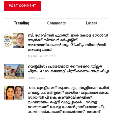
Trending
Comments
Latest
ബി. ​ഗോവിന്ദൻ പുറത്ത്, ഓൾ കേരള ഗോൾഡ്
ആൻഡ് സിൽവർ മർച്ചന്റ്സ്
അസോസിയേഷൻ ആക്ടിംഗ് പ്രസിഡന്റായി
അയമു ഹാജി
FEBRUARY 27, 2025
മെന്‍റലിസം പ്രമേയമായ സൈക്കോ ത്രില്ലർ
ചിത്രം ‘ഡോ. ബെന്നറ്റ്’ ചിത്രീകരണം ആരംഭിച്ചു
MAY 1, 2025
കെ. മുരളീധരന് ആരോഗ്യം, സണ്ണിജോസഫിന്
റവന്യൂ, ചാണ്ടി ഉമ്മന് കായിക- യുവജനക്ഷേമം
സാധ്യത!! പി.കെ. കുഞ്ഞാലിക്കുട്ടിക്ക്
വ്യവസായം- ഐടി വകുപ്പുകൾ… റവന്യൂ
വേണമെന്ന് കേരള കോൺഗ്രസ് (ജോസഫ്),
കൃഷി നൽകാമെന്ന് കോൺഗ്രസ്, ഇടഞ്ഞ്