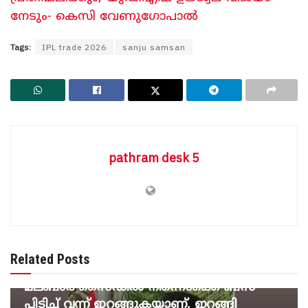
നേടും- കെസി വേണു​ഗോപാൽ
Tags:
IPL trade 2026
sanju samsan
pathram desk 5
BREAKING NEWS
‘ഖദറുകാരെക്കൊണ്ട് വലിയ
Related Posts
ബുദ്ധിമുട്ടാണ്… ഈ മലപ്പുറം, കാസർകോട്,
മലബാർ സൈഡിൽ നിന്നൊക്കെ ബസ്
പിടിച്ച് വന്ന് ഇറങ്ങുകയാണ്, ഇറങ്ങി