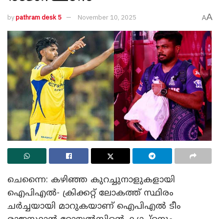
A
by
pathram desk 5
November 10, 2025
A
ചെന്നൈ: കഴിഞ്ഞ കുറച്ചുനാളുകളായി
ഐപിഎൽ- ക്രിക്കറ്റ് ലോകത്ത് സ്ഥിരം
ചർച്ചയായി മാറുകയാണ് ഐപിഎൽ ടീം