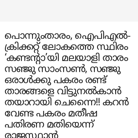
പൊന്നുംതാരം, ഐപിഎൽ-
ക്രിക്കറ്റ് ലോകത്തെ സ്ഥിരം
‘കണ്ടന്റാ’യി മലയാളി താരം
സഞ്ജു സാംസൺ, സഞ്ജു
ഒരാൾക്കു പകരം രണ്ട്
താരങ്ങളെ വിട്ടുനൽകാൻ
തയാറായി ചെന്നൈ!! കറൻ
വേണ്ട പകരം മതീഷ
പതിരണ മതിയെന്ന്
രാജസ്ഥാൻ