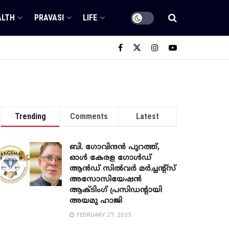
ALTH
PRAVASI
LIFE
Trending
Comments
Latest
ബി. ​ഗോവിന്ദൻ പുറത്ത്,
ഓൾ കേരള ഗോൾഡ്
ആൻഡ് സിൽവർ മർച്ചന്റ്സ്
അസോസിയേഷൻ
ആക്ടിംഗ് പ്രസിഡന്റായി
അയമു ഹാജി
FEBRUARY 27, 2025