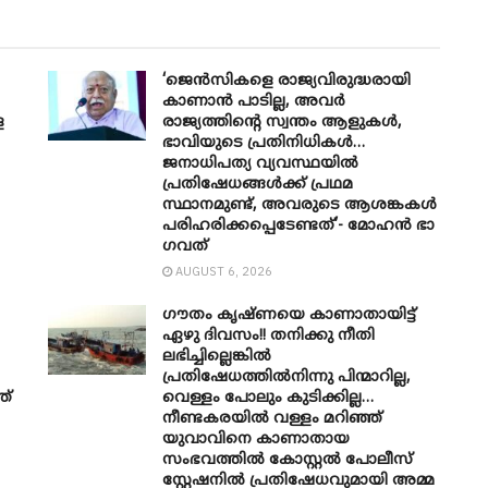
‘ജെൻസികളെ രാജ്യവിരുദ്ധരായി
കാണാൻ പാടില്ല, അവർ
െ
രാജ്യത്തിന്റെ സ്വന്തം ആളുകൾ,
ഭാവിയുടെ പ്രതിനിധികൾ…
ജനാധിപത്യ വ്യവസ്ഥയിൽ
പ്രതിഷേധങ്ങൾക്ക് പ്രഥമ
സ്ഥാനമുണ്ട്, അവരുടെ ആശങ്കകൾ
പരിഹരിക്കപ്പെടേണ്ടത്’- മോഹൻ ഭാ​
ഗവത്
AUGUST 6, 2026
ഗൗതം കൃഷ്ണയെ കാണാതായിട്ട്
ഏഴു ദിവസം!! തനിക്കു നീതി
ലഭിച്ചില്ലെങ്കിൽ
പ്രതിഷേധത്തിൽനിന്നു പിന്മാറില്ല,
ത്
വെള്ളം പോലും കുടിക്കില്ല…
നീണ്ടകരയിൽ വള്ളം മറിഞ്ഞ്
യുവാവിനെ കാണാതായ
സംഭവത്തിൽ കോസ്റ്റൽ പോലീസ്
സ്റ്റേഷനിൽ പ്രതിഷേധവുമായി അമ്മ