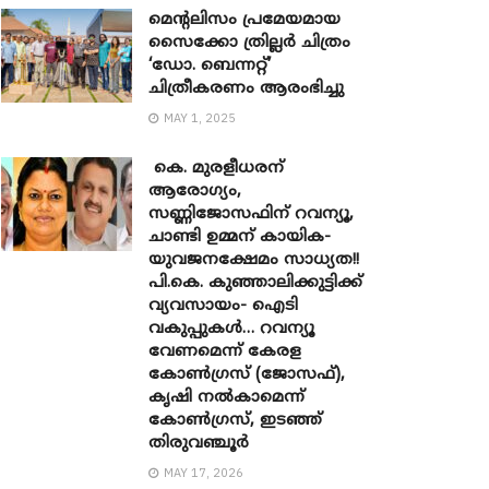
മെന്‍റലിസം പ്രമേയമായ
സൈക്കോ ത്രില്ലർ ചിത്രം
‘ഡോ. ബെന്നറ്റ്’
ചിത്രീകരണം ആരംഭിച്ചു
MAY 1, 2025
കെ. മുരളീധരന്
ആരോഗ്യം,
സണ്ണിജോസഫിന് റവന്യൂ,
ചാണ്ടി ഉമ്മന് കായിക-
യുവജനക്ഷേമം സാധ്യത!!
പി.കെ. കുഞ്ഞാലിക്കുട്ടിക്ക്
വ്യവസായം- ഐടി
വകുപ്പുകൾ… റവന്യൂ
വേണമെന്ന് കേരള
കോൺഗ്രസ് (ജോസഫ്),
കൃഷി നൽകാമെന്ന്
കോൺഗ്രസ്, ഇടഞ്ഞ്
തിരുവഞ്ചൂർ
MAY 17, 2026