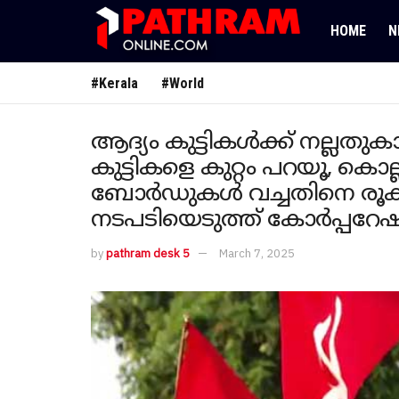
HOME
N
#Kerala
#World
ആദ്യം കുട്ടികൾക്ക് നല്ലതുകാ
കുട്ടികളെ കുറ്റം പറയൂ, കൊല
ബോർഡുകൾ വച്ചതിനെ രൂക്ഷ
നടപടിയെടുത്ത് കോർപ്പറേഷ
by
pathram desk 5
March 7, 2025