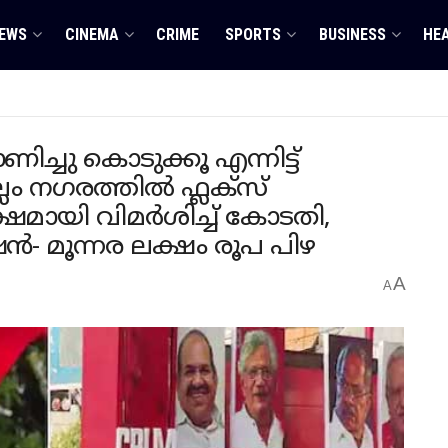
EWS
CINEMA
CRIME
SPORTS
BUSINESS
HE
ണിച്ചു കൊടുക്കൂ എന്നിട്ട്
്ലം ന​ഗരത്തിൽ ഫ്ലക്സ്
മായി വിമർശിച്ച് കോടതി,
ൻ- മൂന്നര ലക്ഷം രൂപ പിഴ
A
A