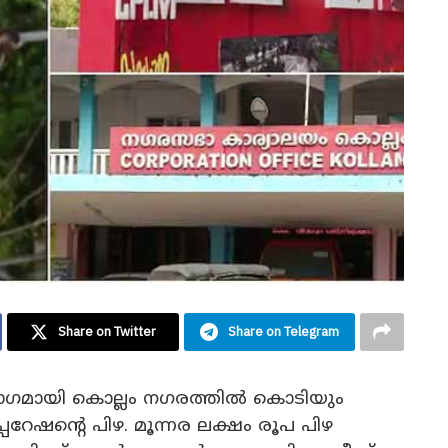
Share on Twitter
Share on Telegram
ഭാ​ഗമായി കൊല്ലം നഗരത്തിൽ കൊടിയും
്പറേഷന്റെ പിഴ. മൂന്നര ലക്ഷം രൂപ പിഴ