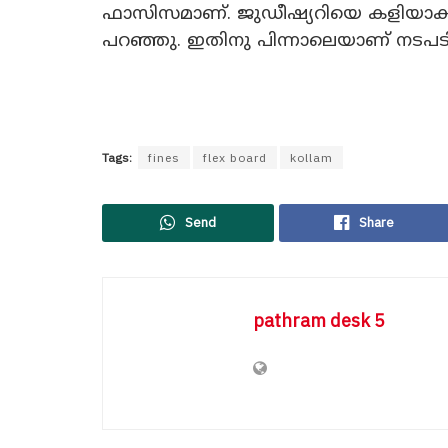
ഫാസിസമാണ്. ജുഡീഷ്യറിയെ കളിയാക്
പറഞ്ഞു. ഇതിനു പിന്നാലെയാണ് നടപട
Tags:
fines
flex board
kollam
Send
Share
pathram desk 5