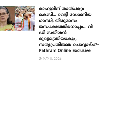
രാഹുലിന് താത്പര്യം
കെസി… വെട്ടി സോണിയ ​
ഗാന്ധി, തീരുമാനം
ജനപക്ഷത്തിനൊപ്പം… വി
ഡി സതീശൻ
മുഖ്യമന്ത്രിയാകും,
സത്യപ്രതിജ്ഞ ചൊവ്വാഴ്ച?-
Pathram Online Exclusive
MAY 8, 2026