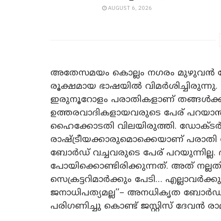
AUGUST 6, 2026
അതേസമയം കൊല്ലം നഗരം മുഴുവൻ 
രൂക്ഷമായ ഭാ​ഷയിൽ വിമർശിച്ചിരുന്നു
ഇരുനൂറോളം പരാതികളാണ് തങ്ങൾക്ക് 
ഉത്തരവാദികളായവരുടെ പേര് പറയാൻ 
ഹൈക്കോടതി വിലയിരുത്തി. ഡോക്ട
രാഷ്ട്രീയക്കാരുമൊക്കെയാണ് പരാതി അ
ബോർഡ് വച്ചവരുടെ പേര് പറയുന്നില്ല.
പോയിക്കൊണ്ടിരിക്കുന്നത്. അത് നല്ലത
സെക്രട്ടറിമാർക്കും പേടി… എല്ലാവർക്കു
ജനാധിപത്യമല്ല’’– അനധികൃത ബോർഡ
പരിഗണിച്ചു കൊണ്ട് ജസ്റ്റിസ് ദേവൻ രാ