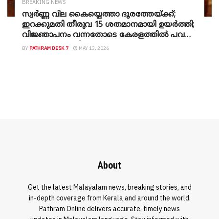
BREAKING NEWS
സ്വർണ്ണ വില കൈയ്യെത്താ ദൂരത്തേയ്ക്ക്;
ഇറക്കുമതി തീരുവ 15 ശതമാനമായി ഉയർത്തി;
വിജ്ഞാപനം വന്നതോടെ കേരളത്തിൽ പവന്
10,200 രൂപ കൂടി
BY
PATHRAM DESK 7
MAY 13, 2026
About
Get the latest Malayalam news, breaking stories, and
in-depth coverage from Kerala and around the world.
Pathram Online delivers accurate, timely news