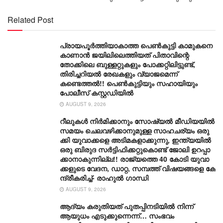
Related Post
പ്രായപൂർത്തിയാകാത്ത പെൺകുട്ടി കാമുകനെ
കാണാൻ ജയിലിലെത്തിയത് പിതാവിന്റെ
തോക്കിലെ ബുള്ളറ്റുകളും പോക്കറ്റിലിട്ടുണ്ട്,
തിരിച്ചറിയൽ രേഖകളും വ്യാജമെന്ന്
കണ്ടെത്തൽ!! പെൺകുട്ടിയും സഹായിയും
പോലീസ് കസ്റ്റഡിയിൽ
AUGUST 9, 2026
റീ​ലു​ക​ൾ നി​ർ​മി​ക്കാ​നും സോ​ഷ്യ​ൽ മീ​ഡി​യ​യി​ൽ
സ​മ​യം ചെ​ല​വ​ഴി​ക്കാ​നു​മു​ള്ള സാ​ഹ​ച​ര്യം ഒ​രു​
ക്കി യുവാക്കളെ അ​ടി​മ​ക​ളാ​ക്കു​ന്നു, ഇ​ന്ത്യ​യി​ൽ
ഒ​രു ബി​രു​ദ സ​ർ​ട്ടി​ഫി​ക്ക​റ്റു​കൊ​ണ്ട് ജോ​ലി ഉ​റ​പ്പാ​
ക്കാ​നാ​കു​ന്നി​ല്ല!! രാ​ജ്യ​ത്തെ 40 കോ​ടി യു​വാ​
ക്ക​ളു​ടെ വേ​ദ​ന, ഡാ​റ്റ, സ​മ്പ​ത്ത് വി​ഷ​യ​ങ്ങ​ളെ കേ​
ന്ദ്രീ​ക​രി​ച്ച്- രാ​ഹുൽ ​ഗാന്ധി
AUGUST 9, 2026
ആദ്യം കരുതിയത് പുതപ്പിനടിയിൽ നിന്ന്
ആയുധം എടുക്കുന്നെന്ന്… സംഭവം