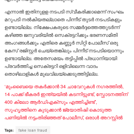
എന്നാൽ ഇതിനുളള നടപടി സ്വീകരിക്കാമെന്ന് സംഘം
മറുപടി നൽകിയതല്ലാതെ പിന്നീട് തുടർ നടപടികളും
ഉണ്ടായില്ല. നിക്ഷേപകരുടെ സമ്മർദ്ദത്തെത്തുടർന്ന്
കഴിഞ്ഞ ജനുവരിയിൽ സെക്രട്ടറിക്കും ഭരണസമിതി
അംഗങ്ങൾക്കും എതിരെ കണ്ണൂർ സിറ്റി പോലീസ് ഒരു
കേസ് രജിസ്റ്റർ ചെയ്തെങ്കിലും പിന്നീട് നടപടിയൊന്നും
ഉണ്ടായില്ല. അതേസമയം തട്ടിപ്പിൽ പ്രധാനിയായി
പ്രവർത്തിച്ച സെക്രട്ടറി ഒളിവിലെന്ന വാദം
തൊഴിലാളികൾ മുഖവിലയ്ക്കെടുത്തിട്ടില്ല.
‘മുംബൈയെ തകർക്കാൻ 34 ചാവേറുകൾ ന​ഗരത്തിൽ,
14 പാക്ക് ഭീകരർ ഇന്ത്യയിൽ കടന്നിട്ടുണ്ട്, സ്ഫോടനത്തിന്
400 കിലോ ആർഡിഎക്സും എത്തിച്ചിണ്ട്’,
സുഹൃത്തിനെ കുടുക്കാൻ ജ്യോതിഷി കൊടുത്ത
പണിയിൽ നട്ടംതിരിഞ്ഞത് പോലീസ്, ഒരാൾ അറസ്റ്റിൽ
Tags:
fake loan fraud