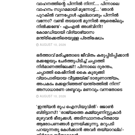
വാഹനത്തിന്റെ പിന്നിൽ നിന്ന്…. പിന്നാലെ
വാഹനം സു​ഗമമായി മുന്നോട്ട്… ‘ഞാൻ
പുറകിൽ വന്നപ്പോൾ എല്ലാവരും പിന്നിൽ
വന്നോ? വണ്ടി തടയാൻ മുന്നിൽ ആരെങ്കിലും
നിൽക്കണ്ടേ’- എംഎൽ അശ്വിനി!!
കോമഡിയായി വിദ്യാഭ്യാസ
മന്ത്രിക്കെതിരെയുള്ള പ്രതിഷേധം
AUGUST 10, 2026
ഭർത്താവ് മരിച്ചതോടെ ജീവിതം കരുപ്പിടിപ്പിക്കാൻ
മക്കളേയും ചേർത്തുപിടിച്ച് ചപ്പാത്തി
നിർമാണത്തിലേക്ക്!! പിന്നാലെ ദുരന്തം,
ചപ്പാത്തി മെഷീനിൽ കൈ കുരുങ്ങി
വ്യാപാരിയായ വീട്ടമ്മയ്ക്ക് ദാരുണാന്ത്യം,
അപകടം മക്കളറിഞ്ഞത് യന്ത്രത്തിൽ നിന്ന്
അസാധാരണ ശബ്ദവും മണവും വന്നതോടെ
AUGUST 10, 2026
‘ഇന്ത്യൻ രൂപ ഐസിയുവിൽ’- ജോൺ
ബ്രിട്ടാസ്!! ‘രാജ്യത്തെ കമ്മ്യൂണിസ്റ്റുകാർ
മുഴുവൻ ഭീരുക്കൾ, അടിസ്ഥാനരഹിതമായ
ആരോപണങ്ങൾ ഉന്നയിക്കുന്നു, മറുപടി
പറയുന്നതു കേൾക്കാൻ അവർ തയ്യാറല്ല’-
നിർമലാ സീതാരാമൻ