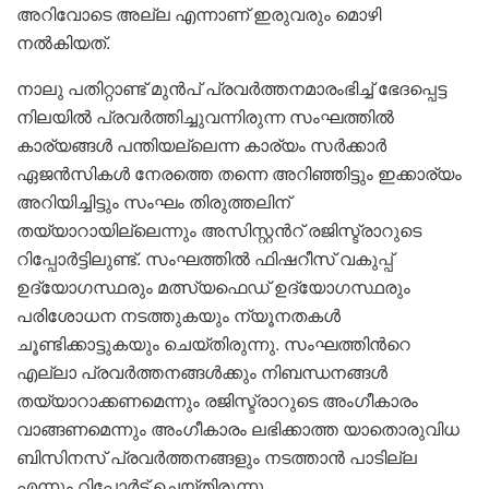
അറിവോടെ അല്ല എന്നാണ് ഇരുവരും മൊഴി
നൽകിയത്.
നാലു പതിറ്റാണ്ട് മുൻപ് പ്രവർത്തനമാരംഭിച്ച് ഭേദപ്പെട്ട
നിലയിൽ പ്രവർത്തിച്ചുവന്നിരുന്ന സംഘത്തിൽ
കാര്യങ്ങൾ പന്തിയല്ലെന്ന കാര്യം സർക്കാർ
ഏജൻസികൾ നേരത്തെ തന്നെ അറി‍ഞ്ഞിട്ടും ഇക്കാര്യം
അറിയിച്ചിട്ടും സംഘം തിരുത്തലിന്
തയ്യാറായില്ലെന്നും അസിസ്റ്റൻറ് രജിസ്ട്രാറുടെ
റിപ്പോർട്ടിലുണ്ട്. സംഘത്തിൽ ഫിഷറീസ് വകുപ്പ്
ഉദ്യോഗസ്ഥരും മത്സ്യഫെഡ് ഉദ്യോഗസ്ഥരും
പരിശോധന നടത്തുകയും ന്യൂനതകൾ
ചൂണ്ടിക്കാട്ടുകയും ചെയ്തിരുന്നു. സംഘത്തിൻറെ
എല്ലാ പ്രവർത്തനങ്ങൾക്കും നിബന്ധനങ്ങൾ
തയ്യാറാക്കണമെന്നും രജിസ്ട്രാറുടെ അംഗീകാരം
വാങ്ങണമെന്നും അംഗീകാരം ലഭിക്കാത്ത യാതൊരുവിധ
ബിസിനസ് പ്രവർത്തനങ്ങളും നടത്താൻ പാടില്ല
എന്നും റിപ്പോർട്ട് ചെയ്തിരുന്നു.