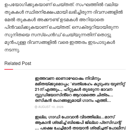
ഉപയോഗിക്കുകയാണ് ചെയ്തത്. സംഘത്തിൽ വലിയ
തുകകൾ സ്ഥിരനിക്ഷേപമായി ലഭിച്ചിരുന്ന ദിവസങ്ങളിൽ
മേൽ തുകകൾ അക്കൗണ്ട് ഉടമകൾ അറിയാതെ
പിൻവലിക്കുകയാണ് ചെയ്തത്. സെക്രട്ടറിയായിരുന്ന
സുനിതയെ സസ്പെൻഡ് ചെയ്യുന്നതിന് തൊട്ടു
മുൻപുള്ള ദിവസങ്ങളിൽ വരെ ഇത്തരം ഇടപാടുകൾ
നടന്നു.
Related Post
ഇത്തവണ ഓണാഘോഷം നിവിനും
മമിതയ്ക്കുമൊപ്പം; ‘ബത്‍ലഹേം കുടുംബ യൂണിറ്റ്
21ന് എത്തും.., ഹിറ്റുകൾ തുടരുന്ന ഭാവന
സ്റ്റുഡിയോസിൻ്റെ ആറാമത്തെ ചിത്രം…
രസികൻ രംഗങ്ങളുമായി ഗാനം എത്തി…
AUGUST 10, 2026
ഇല്ല, ​ഗാഡി പോവാൻ വിടത്തില്ല…മാസ്
ആകാൻ ശ്രമിച്ച് ബിജെപി ജില്ലാ പ്രസിഡന്റ്
… പക്ഷെ ചേച്ചിമാർ തടയാൻ ശ്രമിച്ചത് പോലീസ്