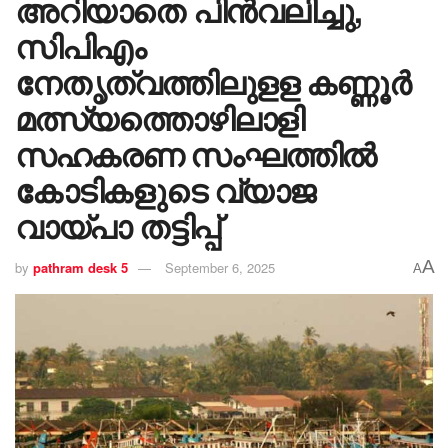
അറിയാതെ പിൻവലിച്ചു,
സിപിഎം
നേതൃത്വത്തിലുളള കണ്ണൂർ
മത്സ്യത്തൊഴിലാളി
സഹകരണ സംഘത്തിൽ
കോടികളുടെ വ്യാജ
വായ്പാ തട്ടിപ്പ്
A
by
pathram desk 5
September 6, 2025
A