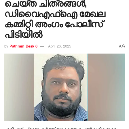
ചെയ്ത ചിത്രങ്ങൾ,
ഡിവൈഎഫ്ഐ മേഖല
കമ്മിറ്റി അംഗം പോലീസ്
പിടിയിൽ
A
by
Pathram Desk 8
April 26, 2025
A