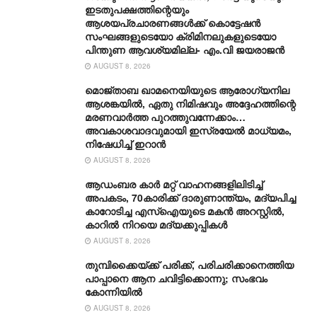
ഇടതുപക്ഷത്തിന്റെയും
ആശയപ്രചാരണങ്ങൾക്ക് കൊട്ടേഷൻ
സംഘങ്ങളുടെയോ ക്രിമിനലുകളുടെയോ
പിന്തുണ ആവശ്യമില്ല- എം.വി ജയരാജൻ
AUGUST 8, 2026
മൊജ്താബ ഖാമനെയിയുടെ ആരോ​ഗ്യനില
ആശങ്കയിൽ, ഏതു നിമിഷവും അദ്ദേഹത്തിന്റെ
മരണവാർത്ത പുറത്തുവന്നേക്കാം…
അവകാശവാദവുമായി ഇസ്രയേൽ മാധ്യമം,
നിഷേധിച്ച് ഇറാൻ
AUGUST 8, 2026
ആഡംബര കാര്‍ മറ്റ് വാഹനങ്ങളിലിടിച്ച്
അപകടം, 70കാരിക്ക് ദാരുണാന്ത്യം, മദ്യപിച്ച
കാറോടിച്ച എസ്ഐയുടെ മകന്‍ അറസ്റ്റില്‍,
കാറില്‍ നിറയെ മദ്യക്കുപ്പികള്‍
AUGUST 8, 2026
തുമ്പിക്കൈയ്ക്ക് പരിക്ക്, പരിചരിക്കാനെത്തിയ
പാപ്പാനെ ആന ചവിട്ടിക്കൊന്നു; സംഭവം
കോന്നിയിൽ
AUGUST 8, 2026