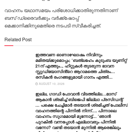
വാഹനം യഥാസമയം പരിശോധിക്കാതിരുന്നതിനാണ്
ബസ് ​ഡ്രൈവർക്കും വർക്ക്ഷോപ്പ്
മെക്കാനിക്കിനുമെതിരെ നടപടി സ്വീകരിച്ചത്.
Related Post
ഇത്തവണ ഓണാഘോഷം നിവിനും
മമിതയ്ക്കുമൊപ്പം; ‘ബത്‍ലഹേം കുടുംബ യൂണിറ്റ്
21ന് എത്തും.., ഹിറ്റുകൾ തുടരുന്ന ഭാവന
സ്റ്റുഡിയോസിൻ്റെ ആറാമത്തെ ചിത്രം…
രസികൻ രംഗങ്ങളുമായി ഗാനം എത്തി…
AUGUST 10, 2026
ഇല്ല, ​ഗാഡി പോവാൻ വിടത്തില്ല…മാസ്
ആകാൻ ശ്രമിച്ച് ബിജെപി ജില്ലാ പ്രസിഡന്റ്
… പക്ഷെ ചേച്ചിമാർ തടയാൻ ശ്രമിച്ചത് പോലീസ്
വാഹനത്തിന്റെ പിന്നിൽ നിന്ന്…. പിന്നാലെ
വാഹനം സു​ഗമമായി മുന്നോട്ട്… ‘ഞാൻ
പുറകിൽ വന്നപ്പോൾ എല്ലാവരും പിന്നിൽ
വന്നോ? വണ്ടി തടയാൻ മുന്നിൽ ആരെങ്കിലും