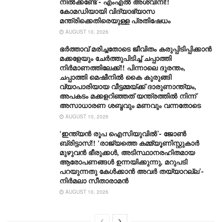
നിൽക്കണ്ടേ’- എംഎൽ അശ്വിനി!!
കോമഡിയായി വിദ്യാഭ്യാസ
മന്ത്രിക്കെതിരെയുള്ള പ്രതിഷേധം
AUGUST 10, 2026
ഭർത്താവ് മരിച്ചതോടെ ജീവിതം കരുപ്പിടിപ്പിക്കാൻ
മക്കളേയും ചേർത്തുപിടിച്ച് ചപ്പാത്തി
നിർമാണത്തിലേക്ക്!! പിന്നാലെ ദുരന്തം,
ചപ്പാത്തി മെഷീനിൽ കൈ കുരുങ്ങി
വ്യാപാരിയായ വീട്ടമ്മയ്ക്ക് ദാരുണാന്ത്യം,
അപകടം മക്കളറിഞ്ഞത് യന്ത്രത്തിൽ നിന്ന്
അസാധാരണ ശബ്ദവും മണവും വന്നതോടെ
AUGUST 10, 2026
‘ഇന്ത്യൻ രൂപ ഐസിയുവിൽ’- ജോൺ
ബ്രിട്ടാസ്!! ‘രാജ്യത്തെ കമ്മ്യൂണിസ്റ്റുകാർ
മുഴുവൻ ഭീരുക്കൾ, അടിസ്ഥാനരഹിതമായ
ആരോപണങ്ങൾ ഉന്നയിക്കുന്നു, മറുപടി
പറയുന്നതു കേൾക്കാൻ അവർ തയ്യാറല്ല’-
നിർമലാ സീതാരാമൻ
AUGUST 10, 2026