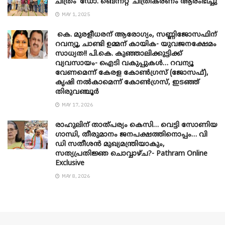
ചിത്രം ‘ഡോ. ബെന്നറ്റ്’ ചിത്രീകരണം ആരംഭിച്ചു
MAY 1, 2025
കെ. മുരളീധരന് ആരോഗ്യം, സണ്ണിജോസഫിന്
റവന്യൂ, ചാണ്ടി ഉമ്മന് കായിക- യുവജനക്ഷേമം
സാധ്യത!! പി.കെ. കുഞ്ഞാലിക്കുട്ടിക്ക്
വ്യവസായം- ഐടി വകുപ്പുകൾ… റവന്യൂ
വേണമെന്ന് കേരള കോൺഗ്രസ് (ജോസഫ്),
കൃഷി നൽകാമെന്ന് കോൺഗ്രസ്, ഇടഞ്ഞ്
തിരുവഞ്ചൂർ
MAY 17, 2026
രാഹുലിന് താത്പര്യം കെസി… വെട്ടി സോണിയ
​ഗാന്ധി, തീരുമാനം ജനപക്ഷത്തിനൊപ്പം… വി
ഡി സതീശൻ മുഖ്യമന്ത്രിയാകും,
സത്യപ്രതിജ്ഞ ചൊവ്വാഴ്ച?- Pathram Online
Exclusive
MAY 8, 2026