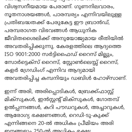
വിശ്വസനീയമായ പേരാണ്. ഗുണനിലവാരം,
നൂതനാശയങ്ങൾ, പാരമ്പര്യം എന്നിവയിലുള്ള
പ്രതിബദ്ധതക്ക് പേരുകേട്ട ഈ ബ്രാൻഡ്,
പരമ്പരാഗത വിഭവങ്ങൾ ആധുനിക
ജീവിതശൈലിക്ക് അനുയോജ്യമായ രീതിയിൽ
അവതരിപ്പിക്കുന്നു. കേരളത്തിലെ ആദ്യത്തെ
ISO 9001:2000 സർട്ടിഫൈഡ് റൈസ് മില്ലും,
സോർട്ടെക്സ് റൈസ്, സ്റ്റോൺലെസ്സ് റൈസ്,
കളർ ഗ്രേഡിംഗ് എന്നിവ ആദ്യമായി
അവതരിപ്പിച്ച കമ്പനിയും ഡബിൾ ഹോഴ്‌സാണ്.
ഇന്ന് അരി, അരിപ്പൊടികൾ, ബ്രേക്ക്ഫാസ്റ്റ്
മിക്സുകൾ, ഇൻസ്റ്റന്റ് മിക്സുകൾ, ഗോതമ്പ്
ഉൽപ്പന്നങ്ങൾ, കറി പൗഡറുകൾ, അച്ചാറുകൾ,
ആരോഗ്യ ഭക്ഷണങ്ങൾ, റെഡി-ടു-കുക്ക്
എന്നിങ്ങനെ 20-ൽ അധികം പ്രീമിയം അരി
ഇനങ്ങളും 250-ൽ അധികം ഭക്ഷ്യ