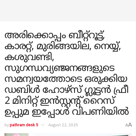
അരിക്കൊപ്പം ബീറ്റ്റൂട്ട്,
കാരറ്റ്, മുരിങ്ങയില, നെയ്യ്,
കശുവണ്ടി,
സുഗന്ധവ്യഞ്ജനങ്ങളുടെ
സമന്വയത്തോടെ ഒരുക്കിയ
ഡബിൾ ഹോഴ്‌സ് ഗ്ലൂട്ടൻ ഫ്രീ
2 മിനിറ്റ് ഇൻസ്റ്റന്റ് റൈസ്
ഉപ്പുമ ഇപ്പോൾ വിപണിയിൽ
A
by
pathram desk 5
August 22, 2025
A