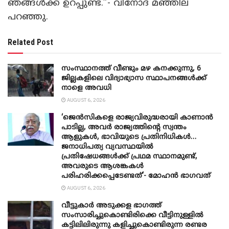
ഞങ്ങൾക്ക് ഉറപ്പുണ്ട്.”- വിനോദ് മഞ്ഞില
പറഞ്ഞു.
Related Post
സംസ്ഥാനത്ത് വീണ്ടും മഴ കനക്കുന്നു, 6
ജില്ലകളിലെ വിദ്യാഭ്യാസ സ്ഥാപനങ്ങൾക്ക്
നാളെ അവധി
AUGUST 6, 2026
‘ജെൻസികളെ രാജ്യവിരുദ്ധരായി കാണാൻ
പാടില്ല, അവർ രാജ്യത്തിന്റെ സ്വന്തം
ആളുകൾ, ഭാവിയുടെ പ്രതിനിധികൾ…
ജനാധിപത്യ വ്യവസ്ഥയിൽ
പ്രതിഷേധങ്ങൾക്ക് പ്രഥമ സ്ഥാനമുണ്ട്,
അവരുടെ ആശങ്കകൾ
പരിഹരിക്കപ്പെടേണ്ടത്’- മോഹൻ ഭാ​ഗവത്
AUGUST 6, 2026
വീട്ടുകാർ അ‌ടുക്കള ഭാ​ഗത്ത്
സംസാരിച്ചുകൊണ്ടിരിക്കെ വീട്ടിനുള്ളിൽ
കട്ടിലിലിരുന്നു കളിച്ചുകൊണ്ടിരുന്ന രണ്ടര