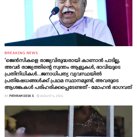
BREAKING NEWS
‘ജെൻസികളെ രാജ്യവിരുദ്ധരായി കാണാൻ പാടില്ല,
അവർ രാജ്യത്തിന്റെ സ്വന്തം ആളുകൾ, ഭാവിയുടെ
പ്രതിനിധികൾ…ജനാധിപത്യ വ്യവസ്ഥയിൽ
പ്രതിഷേധങ്ങൾക്ക് പ്രഥമ സ്ഥാനമുണ്ട്, അവരുടെ
ആശങ്കകൾ പരിഹരിക്കപ്പെടേണ്ടത്’- മോഹൻ ഭാ​ഗവത്
BY
PATHRAM DESK 5
AUGUST 6, 2026