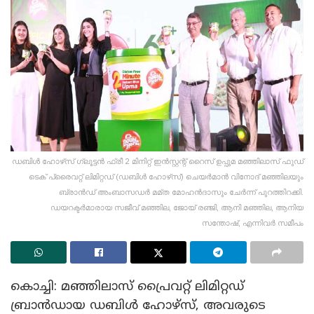
ഡബിൾ ഹോഴ്‌സ് ഗ്ലൂട്ടൻ ഫ്രീ 2 മിനിറ്റ് ഇൻസ്റ്റന്റ് റൈസ് ഉപ്പുമ മഞ്ഞിലാസ് ഫുഡ്
ടെക് പ്രൈവറ്റ് ലിമിറ്റഡ് (ഡബിൾ ഹോഴ്‌സ്) ചെയർമാൻ വിനോദ് മഞ്ഞിലയും
ബ്രാൻഡ് അംബാസഡർ മമ്ത മോഹൻദാസും ചേർന്ന് പുറത്തിറക്കി.
ഡയറക്ടർമാരായ സജീവ് മഞ്ഞില, ജോയ് രഞ്ജി, ആനി മഞ്ഞില, ആനിയ
സന്തോഷ്, എന്നിവർ സമീപം
കൊച്ചി: മഞ്ഞിലാസ് പ്രൈവറ്റ് ലിമിറ്റഡ്
ബ്രാൻഡായ ഡബിൾ ഹോഴ്‌സ്, അവരുടെ