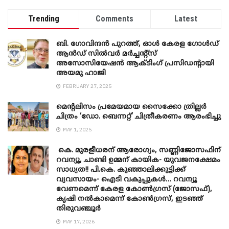
Trending
Comments
Latest
ബി. ​ഗോവിന്ദൻ പുറത്ത്, ഓൾ കേരള ഗോൾഡ്
ആൻഡ് സിൽവർ മർച്ചന്റ്സ്
അസോസിയേഷൻ ആക്ടിംഗ് പ്രസിഡന്റായി
അയമു ഹാജി
FEBRUARY 27, 2025
മെന്‍റലിസം പ്രമേയമായ സൈക്കോ ത്രില്ലർ
ചിത്രം ‘ഡോ. ബെന്നറ്റ്’ ചിത്രീകരണം ആരംഭിച്ചു
MAY 1, 2025
കെ. മുരളീധരന് ആരോഗ്യം, സണ്ണിജോസഫിന്
റവന്യൂ, ചാണ്ടി ഉമ്മന് കായിക- യുവജനക്ഷേമം
സാധ്യത!! പി.കെ. കുഞ്ഞാലിക്കുട്ടിക്ക്
വ്യവസായം- ഐടി വകുപ്പുകൾ… റവന്യൂ
വേണമെന്ന് കേരള കോൺഗ്രസ് (ജോസഫ്),
കൃഷി നൽകാമെന്ന് കോൺഗ്രസ്, ഇടഞ്ഞ്
തിരുവഞ്ചൂർ
MAY 17, 2026