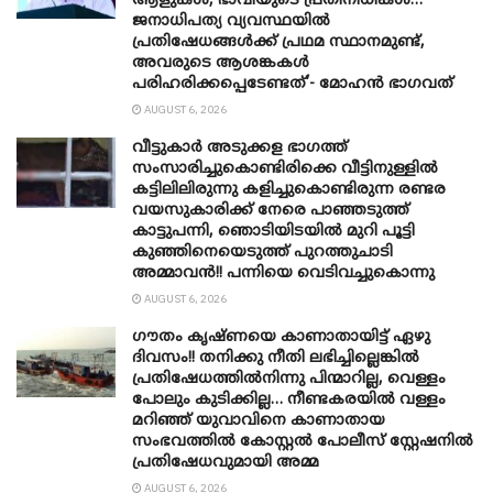
ആളുകൾ, ഭാവിയുടെ പ്രതിനിധികൾ…
ജനാധിപത്യ വ്യവസ്ഥയിൽ
പ്രതിഷേധങ്ങൾക്ക് പ്രഥമ സ്ഥാനമുണ്ട്,
അവരുടെ ആശങ്കകൾ
പരിഹരിക്കപ്പെടേണ്ടത്’- മോഹൻ ഭാ​ഗവത്
AUGUST 6, 2026
വീട്ടുകാർ അ‌ടുക്കള ഭാ​ഗത്ത്
സംസാരിച്ചുകൊണ്ടിരിക്കെ വീട്ടിനുള്ളിൽ
കട്ടിലിലിരുന്നു കളിച്ചുകൊണ്ടിരുന്ന രണ്ടര
വയസുകാരിക്ക് നേരെ പാഞ്ഞടുത്ത്
കാട്ടുപന്നി, ‍ഞൊടിയി‌ടയിൽ മുറി പൂട്ടി
കുഞ്ഞിനെയെടുത്ത് പുറത്തുചാടി
അമ്മാവൻ!! പന്നിയെ വെടിവച്ചുകൊന്നു
AUGUST 6, 2026
ഗൗതം കൃഷ്ണയെ കാണാതായിട്ട് ഏഴു
ദിവസം!! തനിക്കു നീതി ലഭിച്ചില്ലെങ്കിൽ
പ്രതിഷേധത്തിൽനിന്നു പിന്മാറില്ല, വെള്ളം
പോലും കുടിക്കില്ല… നീണ്ടകരയിൽ വള്ളം
മറിഞ്ഞ് യുവാവിനെ കാണാതായ
സംഭവത്തിൽ കോസ്റ്റൽ പോലീസ് സ്റ്റേഷനിൽ
പ്രതിഷേധവുമായി അമ്മ
AUGUST 6, 2026