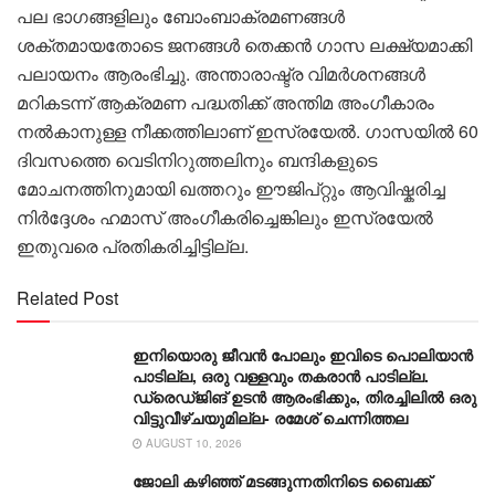
പല ഭാഗങ്ങളിലും ബോംബാക്രമണങ്ങൾ
ശക്തമായതോടെ ജനങ്ങൾ തെക്കൻ ഗാസ ലക്ഷ്യമാക്കി
പലായനം ആരംഭിച്ചു. അന്താരാഷ്ട്ര വിമർശനങ്ങൾ
മറികടന്ന് ആക്രമണ പദ്ധതിക്ക് അന്തിമ അംഗീകാരം
നൽകാനുള്ള നീക്കത്തിലാണ് ഇസ്രയേൽ. ഗാസയിൽ 60
ദിവസത്തെ വെടിനിറുത്തലിനും ബന്ദികളുടെ
മോചനത്തിനുമായി ഖത്തറും ഈജിപ്റ്റും ആവിഷ്കരിച്ച
നിർദ്ദേശം ഹമാസ് അംഗീകരിച്ചെങ്കിലും ഇസ്രയേൽ
ഇതുവരെ പ്രതികരിച്ചിട്ടില്ല.
Related Post
ഇനിയൊരു ജീവൻ പോലും ഇവിടെ പൊലിയാൻ
പാടില്ല, ഒരു വള്ളവും തകരാൻ പാടില്ല.
ഡ്രെഡ്ജിങ് ഉടൻ ആരംഭിക്കും, തിരച്ചിലില്‍ ഒരു
വിട്ടുവീഴ്ചയുമില്ല- രമേശ് ചെന്നിത്തല
AUGUST 10, 2026
ജോലി കഴിഞ്ഞ് മ‌ടങ്ങുന്നതിനിടെ ബൈക്ക്