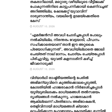
തകരാറിലായി, മറ്റൊരു വഴിയിലൂടെ വീട്ടിലേക്ക്
പോകുന്നതിനിടെ കാട്ടുപന്നിക്കായി കെണിവച്ചത്
അറിഞ്ഞില്ല, ഷോക്കേറ്റ് യുവാവിന്
ദാരുണാന്ത്യം, വയലിന്റെ ഉടമയ്ക്കെതിരെ
കേസ്
AUGUST 10, 2026
“എമർജൻസി അവധി ചോദിച്ചപ്പോൾ പോലും
നല്‍കിയില്ല, നിരന്തരം വേട്ടയാടി, പീഡനം
സഹിക്കാതെയാണ് താൻ ഈ അറ്റകൈ
പ്രയോഗിക്കുന്നത്”, അവധിയില്ലാതെ ജോലി
ചെയ്തത് നാല് മാസം, ചോദ്യം ചെയ്തപ്പോള്‍
പിരിച്ചുവിട്ടു, യുവതി കളനാശിനി കഴിച്ച്
ജീവനൊടുക്കി
AUGUST 10, 2026
വിദ്യാർഥി രാഷ്ട്രീയത്തിന്റെ പേരിൽ
അഭിമന്യുവിനെ കുത്തിക്കൊലപ്പെടുത്തി,
കോടതിയിൽ ഹാജരാകാൻ നിർദേശിച്ചപ്പോൾ
യൂട്യൂബിലടക്കം മാധ്യമങ്ങൾ തൽസമയം
ദൃശ്യങ്ങൾ നൽകുന്നു, ഹാജരാകാൻ
ആകില്ലെന്ന് പ്രതിഭാ​ഗം അഭിഭാഷകൻ,
തെളിവിനായി മാധ്യമങ്ങൾ ക്യാമറ
വെച്ചിരിക്കുന്ന ഫോട്ടോയും കോടതിക്കു മുന്നിൽ