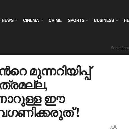
NEWS
CINEMA
CRIME
SPORTS
BUSINESS
H
Social ic
െ മുന്നറിയിപ്പ്
ത്രമല്ല,
ാണാറുള്ള ഈ
ഗണിക്കരുത് !
A
A