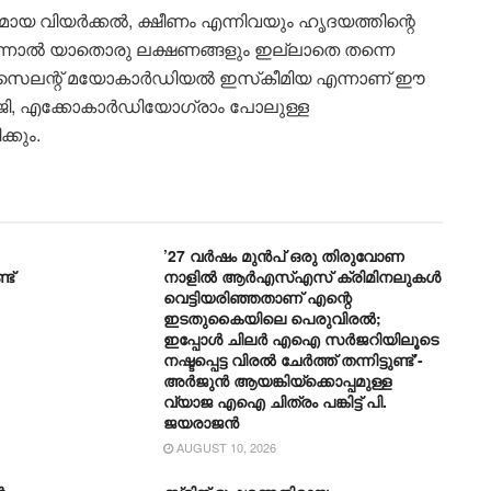
യ വിയര്‍ക്കല്‍, ക്ഷീണം എന്നിവയും ഹൃദയത്തിന്റെ
എന്നാല്‍ യാതൊരു ലക്ഷണങ്ങളും ഇല്ലാതെ തന്നെ
. സൈലന്റ് മയോകാര്‍ഡിയല്‍ ഇസ്‌കീമിയ എന്നാണ് ഈ
ിജി, എക്കോകാര്‍ഡിയോഗ്രാം പോലുള്ള
കും.
’27 വർഷം മുൻപ് ഒരു തിരുവോണ
ട്
നാളിൽ ആർഎസ്എസ് ക്രിമിനലുകൾ
വെട്ടിയരിഞ്ഞതാണ് എന്റെ
ഇടതുകൈയിലെ പെരുവിരൽ;
ഇപ്പോൾ ചിലർ എഐ സർജറിയിലൂടെ
നഷ്ടപ്പെട്ട വിരൽ ചേർത്ത് തന്നിട്ടുണ്ട്’-
അർജുൻ ആയങ്കിയ്ക്കൊപ്പമുള്ള
വ്യാജ എഐ ചിത്രം പങ്കിട്ട് പി.
ജയരാജൻ
AUGUST 10, 2026