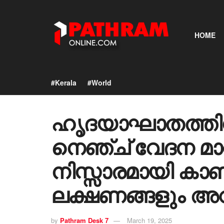
HOME
#Kerala
#World
ഹൃദയാഘാതത്തിന്‍റ
നെഞ്ച് വേദന മാ
നിസ്സാരമായി ക
ലക്ഷണങ്ങളും അവ
by
Pathram Desk 7
March 19, 2025