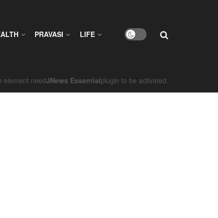
EALTH
PRAVASI
LIFE
on element need
JNews Essential
plugin to be activated.