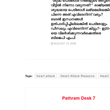
“ശുദ്ധ പെട്രോൾ നിങ്ങളുടെ അപ്പന്റ
വീട്ടിൽ നിന്നോ വരുന്നത്?” രാജ്യത്ത്
ശുദ്ധമായ പെട്രോൾ ലഭ്യമല്ലെങ്ക
പിന്നെ അത് എവിടെനിന്ന് വരും?
ബദൽ ഇന്ധനങ്ങൾ
ഉത്പാദിപ്പിച്ചില്ലെങ്കിൽ പെട്രോളും
ഡീസലും എവിടെനിന്ന് കിട്ടും?- ഇ20
യെ വിമർശിക്കുന്നവർക്കെതിരെ
ബിജെപി എംപി
AUGUST 10, 2026
Tags:
heart attack
Heart Attack Reasons
Heart
Pathram Desk 7