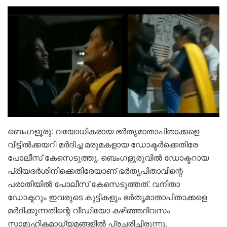
ബെംഗളൂരു: വയോധികരായ ഭർതൃമാതാപിതാക്കളെ
വീട്ടിൽക്കയറി മർദിച്ച മരുമകളായ ഡോക്ടർക്കെതിരേ
പോലീസ് കേസെടുത്തു. ബെംഗളൂരുവിൽ ഡോക്ടറായ
പ്രിയദർശിനിക്കെതിരേയാണ് ഭർതൃപിതാവിന്റെ
പരാതിയിൽ പോലീസ് കേസെടുത്തത്. വനിതാ
ഡോക്ടറും ഇവരുടെ കുട്ടികളും ഭർതൃമാതാപിതാക്കളെ
മർദിക്കുന്നതിന്റെ വീഡിയോ കഴിഞ്ഞദിവസം
സാമൂഹികമാധ്യമങ്ങളിൽ പ്രചരിച്ചിരുന്നു.