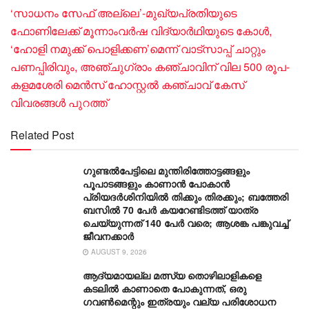
‘സാധനം സേഫ് അല്ലെ’-മുഖ്യപ്രതിയുടെ
ഫോണിലേക്ക് മൂന്നാംവർഷ വിദ്യാർഥിയുടെ കോൾ,
‘ഹോളി നമുക്ക് പൊളിക്കണ’മെന്ന് വാട്സാപ്പ് ചാറ്റും
പണപ്പിരിവും, അഞ്ചു​ഗ്രാം കഞ്ചാവിന് വില 500 രൂപ-
കളമശേരി മെൻസ് ഹോസ്റ്റൽ കഞ്ചാവ് കേസ്
വിവരങ്ങൾ പുറത്ത്
Related Post
ഗുണ്ടൽപേട്ടിലെ മുന്തിരിത്തോട്ടങ്ങളും
പൂപാടങ്ങളും കാണാൻ പോകാൻ
പ്രിയദർശിനിയിൽ തിക്കും തിരക്കും; ബത്തേരി
ബസിൽ 70 പേര്‍ കയറേണ്ടിടത്ത് യാത്ര
ചെയ്യുന്നത് 140 പേര്‍ വരെ; ആശങ്ക പങ്കുവച്ച്
ജീവനക്കാർ
AUGUST 9, 2026
ആദ്യമായല്ല മത്സ്യ തൊഴിലാളികളെ
കടലിൽ കാണാതെ പോകുന്നത്, ഒരു
ഗവൺമെന്റും ഇത്രയും വല്യ പരിശോധന