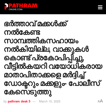
ഭർത്താവ് മക്കൾക്ക്
നൽകേണ്ട
സാമ്പത്തികസഹായം
നൽകിയില്ല, വാക്കുകൾ
കൊണ്ട് പ്രകോപിപ്പിച്ചു,
വീട്ടിൽകയറി വയോധികരായ
മാതാപിതാക്കളെ മർദ്ദിച്ച്
ഡോക്ടറും മക്കളും- പോലീസ്
കേസെടുത്തു
A
by
pathram desk 5
March 15, 2025
A