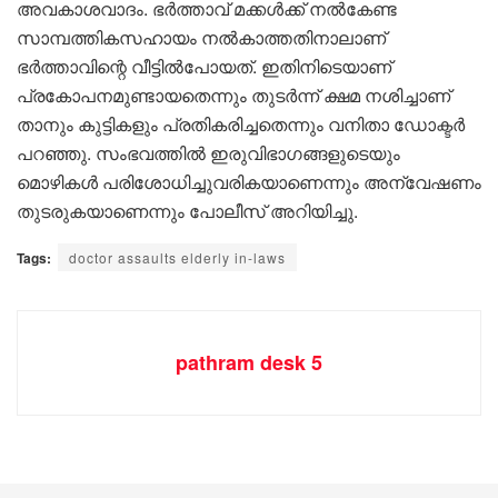
അവകാശവാദം. ഭർത്താവ് മക്കൾക്ക് നൽകേണ്ട
സാമ്പത്തികസഹായം നൽകാത്തതിനാലാണ്
ഭർത്താവിന്റെ വീട്ടിൽപോയത്. ഇതിനിടെയാണ്
പ്രകോപനമുണ്ടായതെന്നും തുടർന്ന് ക്ഷമ നശിച്ചാണ്
താനും കുട്ടികളും പ്രതികരിച്ചതെന്നും വനിതാ ഡോക്ടർ
പറഞ്ഞു. സംഭവത്തിൽ ഇരുവിഭാഗങ്ങളുടെയും
മൊഴികൾ പരിശോധിച്ചുവരികയാണെന്നും അന്വേഷണം
തുടരുകയാണെന്നും പോലീസ് അറിയിച്ചു.
Tags:
doctor assaults elderly in-laws
pathram desk 5