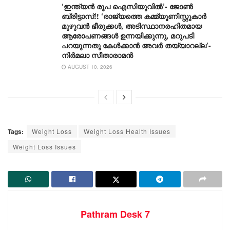
‘ഇന്ത്യൻ രൂപ ഐസിയുവിൽ’- ജോൺ
ബ്രിട്ടാസ്!! ‘രാജ്യത്തെ കമ്മ്യൂണിസ്റ്റുകാർ
മുഴുവൻ ഭീരുക്കൾ, അടിസ്ഥാനരഹിതമായ
ആരോപണങ്ങൾ ഉന്നയിക്കുന്നു, മറുപടി
പറയുന്നതു കേൾക്കാൻ അവർ തയ്യാറല്ല’-
നിർമലാ സീതാരാമൻ
AUGUST 10, 2026
Tags:
Weight Loss
Weight Loss Health Issues
Weight Loss Issues
Pathram Desk 7