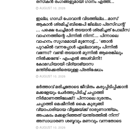
രസികൻ രംഗങ്ങളുമായി ഗാനം എത്തി…
AUGUST 10, 2026
ഇല്ല, ​ഗാഡി പോവാൻ വിടത്തില്ല…മാസ്
ആകാൻ ശ്രമിച്ച് ബിജെപി ജില്ലാ പ്രസിഡന്റ്
… പക്ഷെ ചേച്ചിമാർ തടയാൻ ശ്രമിച്ചത് പോലീസ്
വാഹനത്തിന്റെ പിന്നിൽ നിന്ന്…. പിന്നാലെ
വാഹനം സു​ഗമമായി മുന്നോട്ട്… ‘ഞാൻ
പുറകിൽ വന്നപ്പോൾ എല്ലാവരും പിന്നിൽ
വന്നോ? വണ്ടി തടയാൻ മുന്നിൽ ആരെങ്കിലും
നിൽക്കണ്ടേ’- എംഎൽ അശ്വിനി!!
കോമഡിയായി വിദ്യാഭ്യാസ
മന്ത്രിക്കെതിരെയുള്ള പ്രതിഷേധം
AUGUST 10, 2026
ഭർത്താവ് മരിച്ചതോടെ ജീവിതം കരുപ്പിടിപ്പിക്കാൻ
മക്കളേയും ചേർത്തുപിടിച്ച് ചപ്പാത്തി
നിർമാണത്തിലേക്ക്!! പിന്നാലെ ദുരന്തം,
ചപ്പാത്തി മെഷീനിൽ കൈ കുരുങ്ങി
വ്യാപാരിയായ വീട്ടമ്മയ്ക്ക് ദാരുണാന്ത്യം,
അപകടം മക്കളറിഞ്ഞത് യന്ത്രത്തിൽ നിന്ന്
അസാധാരണ ശബ്ദവും മണവും വന്നതോടെ
AUGUST 10, 2026