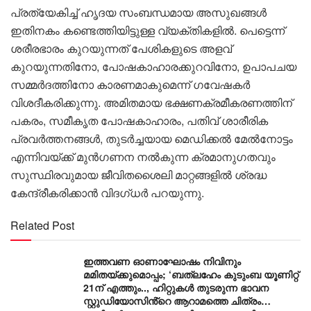
പ്രത്യേകിച്ച് ഹൃദയ സംബന്ധമായ അസുഖങ്ങള്‍
ഇതിനകം കണ്ടെത്തിയിട്ടുള്ള വ്യക്തികളില്‍. പെട്ടെന്ന്
ശരീരഭാരം കുറയുന്നത് പേശികളുടെ അളവ്
കുറയുന്നതിനോ, പോഷകാഹാരക്കുറവിനോ, ഉപാപചയ
സമ്മര്‍ദത്തിനോ കാരണമാകുമെന്ന് ഗവേഷകര്‍
വിശദീകരിക്കുന്നു. അമിതമായ ഭക്ഷണക്രമീകരണത്തിന്
പകരം, സമീകൃത പോഷകാഹാരം, പതിവ് ശാരീരിക
പ്രവര്‍ത്തനങ്ങള്‍, തുടര്‍ച്ചയായ മെഡിക്കല്‍ മേല്‍നോട്ടം
എന്നിവയ്ക്ക് മുന്‍ഗണന നല്‍കുന്ന ക്രമാനുഗതവും
സുസ്ഥിരവുമായ ജീവിതശൈലി മാറ്റങ്ങളില്‍ ശ്രദ്ധ
കേന്ദ്രീകരിക്കാന്‍ വിദഗ്ധര്‍ പറയുന്നു.
Related Post
ഇത്തവണ ഓണാഘോഷം നിവിനും
മമിതയ്ക്കുമൊപ്പം; ‘ബത്‍ലഹേം കുടുംബ യൂണിറ്റ്
21ന് എത്തും.., ഹിറ്റുകൾ തുടരുന്ന ഭാവന
സ്റ്റുഡിയോസിൻ്റെ ആറാമത്തെ ചിത്രം…