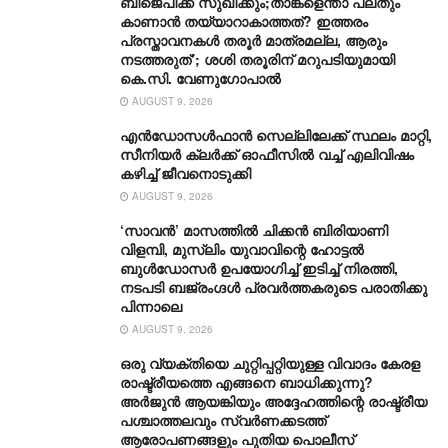
ബിജെപിക്ക് സുഖിക്കും;താങ്കളെന്താ പലതും
കാണാൻ തയ്യാറാകാത്തത്? ഇത്തരം
പ്രസ്താവനകൾ തരൂർ മാത്രമല്ല, ആരും
നടത്തരുത്’; ശശി തരൂരിന് മറുപടിയുമായി
കെ.സി. വേണുഗോപാൽ
AUGUST 9, 2026
എൻഡോസൾഫാൻ സെല്ലിലേക്ക് സ്ഥലം മാറ്റി,
സീനിയർ ക്ലർക്ക് ഓഫീസിൽ വച്ച് എലിവിഷം
കഴിച്ച് ജീവനൊടുക്കി
AUGUST 9, 2026
‘സാവന്‍’ മാസത്തില്‍ ചിക്കന്‍ ബിരിയാണി
വിളമ്പി, മുസ്ലിം യുവാവിന്റെ ഹോട്ടല്‍
ബുൾഡോസർ ഉപയോഗിച്ച് ഇടിച്ച് നിരത്തി,
നടപടി ബജ്‌രംഗ്ദള്‍ പ്രവര്‍ത്തകരുടെ പരാതിക്കു
പിന്നാലെ
AUGUST 9, 2026
ഒരു വ്യക്തിയെ ചുറ്റിപ്പറ്റിയുള്ള വിവാദം കേരള
രാഷ്ട്രീയത്തെ എങ്ങനെ ബാധിക്കുന്നു?
അർജുൻ ആയങ്കിയും അദ്ദേഹത്തിന്റെ രാഷ്ട്രീയ
പശ്ചാത്തലവും സ്വർണക്കടത്ത്
ആരോപണങ്ങളും പുതിയ പൊലീസ്