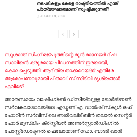
നടപടികളും കേരള രാഷ്ട്രീയത്തിൽ എന്ത്
പ്രത്യാഘാതമാണ് സൃഷ്ടിക്കുന്നത്?
AUGUST 9, 2026
സുശാന്ത് സിംഗ് രജ്പുത്തിന്റെ മുന്‍ മാനേജര്‍ ദിഷ
സാലിയന്‍ ക്രൂരമായ പീഡനത്തിന് ഇരയായി,
കൊലപ്പെടുത്തി; ആദിത്യ താക്കറെയ്ക്ക് എതിരേ
ആരോപണവുമായി പിതാവ്; സിസിടിവി ദൃശ്യങ്ങള്‍
എവിടെ?
അതേസമയം വാഷിംഗ്ടൺ ഡിസിയിലുള്ള ജോർജ്‌ടൗൺ
സർവകലാശാലയിലെ എഡ്മണ്ട് എ. വാൽഷ് സ്‌കൂൾ ഒഫ്
ഫോറിൻ സർവീസിലെ അൽവലീദ് ബിൻ തലാൽ സെന്റർ
ഫോർ മുസ്ലീം- ക്രിസ്ത്യൻ അണ്ടർസ്റ്റാൻഡിംഗിൽ
പോസ്റ്റ്ഡോക്ടറൽ ഫെലോയാണ് ഡോ. ബാദർ ഖാൻ