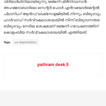
വിദ്യാർഥിനിയായിരുന്നു രഞ്ജനി ശ്രീനിവാസൻ.
അഹമ്മദാബാദിലെ സെന്റർ ഫോർ എൻവയോർമെന്റൽ
പ്ലാനിംഗ് ആൻഡ് ടെക്‌നോളജിയിൽ നിന്നും ബിരുദവും
ഹാർവാഡ് സർവ്വകലാശാലയിൽ നിന്ന് ബിരുദാനന്തര
ബിരുദവും നേടിയ ശേഷമാണ് രഞ്ജനി ഗവേഷണത്തിന്
കൊളംബിയ സർവ്വകലാശാലയിൽ എത്തിയത്.
Tags:
us-deportation
pathram desk 5