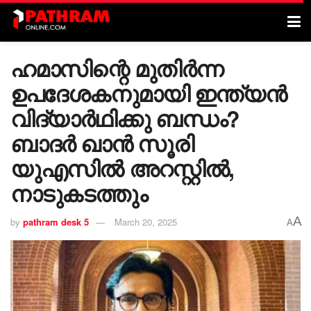
ഹമാസിന്റെ മുതിർന്ന
ഉപദേശകനുമായി ഇന്ത്യൻ
വിദ്യാർഥിക്കു ബന്ധം?
ബാദർ ഖാൻ സൂരി
യുഎസിൽ അറസ്റ്റിൽ,
നാടുകടത്തും
A
by
pathram desk 5
March 20, 2025
A