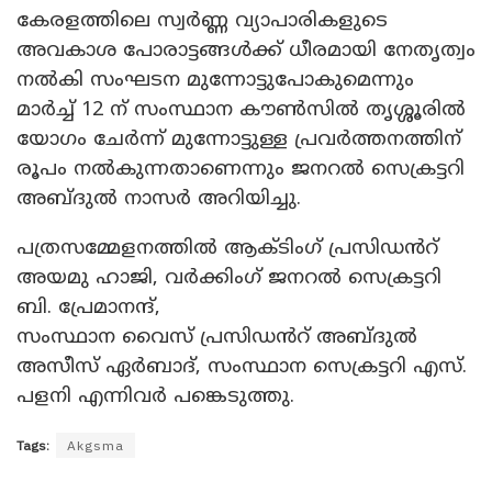
കേരളത്തിലെ സ്വർണ്ണ വ്യാപാരികളുടെ
അവകാശ പോരാട്ടങ്ങൾക്ക് ധീരമായി നേതൃത്വം
നൽകി സംഘടന മുന്നോട്ടുപോകുമെന്നും
മാർച്ച് 12 ന് സംസ്ഥാന കൗൺസിൽ തൃശ്ശൂരിൽ
യോഗം ചേർന്ന് മുന്നോട്ടുള്ള പ്രവർത്തനത്തിന്
രൂപം നൽകുന്നതാണെന്നും ജനറൽ സെക്രട്ടറി
അബ്ദുൽ നാസർ അറിയിച്ചു.
പത്രസമ്മേളനത്തിൽ ആക്ടിംഗ് പ്രസിഡൻറ്
അയമു ഹാജി, വർക്കിംഗ് ജനറൽ സെക്രട്ടറി
ബി. പ്രേമാനന്ദ്,
സംസ്ഥാന വൈസ് പ്രസിഡൻറ് അബ്ദുൽ
അസീസ് ഏർബാദ്, സംസ്ഥാന സെക്രട്ടറി എസ്.
പളനി എന്നിവർ പങ്കെടുത്തു.
Tags:
Akgsma