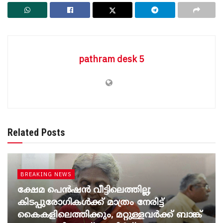
pathram desk 5
Related Posts
BREAKING NEWS
ക്ഷേമ പെൻഷൻ വീട്ടിലെത്തില്ല;
കിടപ്പുരോഗികൾക്ക് മാത്രം നേരിട്ട്
കൈകളിലെത്തിക്കും, മറ്റുള്ളവർക്ക് ബാങ്ക്