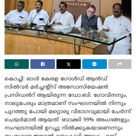
കൊച്ചി: ഓൾ കേരള ഗോൾഡ് ആൻഡ്
സിൽവർ മർച്ചന്റ്സ് അസോസിയേഷൻ
പ്രസിഡൻറ് ആയിരുന്ന ഡോ.ബി. ഗോവിന്ദനും,
നാലുപേരും മാത്രമാണ് സംഘടനയിൽ നിന്നും
പുറത്തു പോയി മറ്റൊരു വിഭാഗവുമായി ചേർന്ന്
ചെയർമാൻ ആയത്. ബാക്കി 99% അംഗങ്ങളും
സംഘടനയിൽ ഉറച്ചു നിൽക്കുകയാണെന്നും