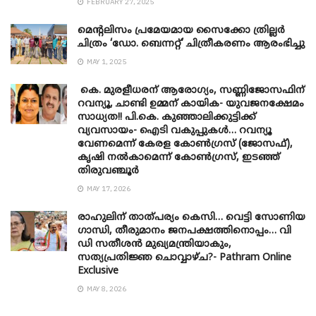
FEBRUARY 27, 2025
മെന്‍റലിസം പ്രമേയമായ സൈക്കോ ത്രില്ലർ
ചിത്രം ‘ഡോ. ബെന്നറ്റ്’ ചിത്രീകരണം ആരംഭിച്ചു
MAY 1, 2025
കെ. മുരളീധരന് ആരോഗ്യം, സണ്ണിജോസഫിന്
റവന്യൂ, ചാണ്ടി ഉമ്മന് കായിക- യുവജനക്ഷേമം
സാധ്യത!! പി.കെ. കുഞ്ഞാലിക്കുട്ടിക്ക്
വ്യവസായം- ഐടി വകുപ്പുകൾ… റവന്യൂ
വേണമെന്ന് കേരള കോൺഗ്രസ് (ജോസഫ്),
കൃഷി നൽകാമെന്ന് കോൺഗ്രസ്, ഇടഞ്ഞ്
തിരുവഞ്ചൂർ
MAY 17, 2026
രാഹുലിന് താത്പര്യം കെസി… വെട്ടി സോണിയ
​ഗാന്ധി, തീരുമാനം ജനപക്ഷത്തിനൊപ്പം… വി
ഡി സതീശൻ മുഖ്യമന്ത്രിയാകും,
സത്യപ്രതിജ്ഞ ചൊവ്വാഴ്ച?- Pathram Online
Exclusive
MAY 8, 2026