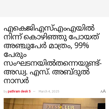
എകെജിഎസ്എംഎയിൽ
നിന്ന് കൊഴിഞ്ഞു പോയത്
അഞ്ചുപേർ മാത്രം, 99%
പേരും
സംഘടനയിൽതന്നെയുണ്ട്-
അഡ്വ. എസ്. അബ്ദുൽ
നാസർ
A
by
pathram desk 5
March 4, 2025
A