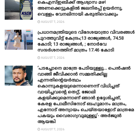
കെഎസ്ഇബിക്ക് ആശ്വാസ മഴ!
അണക്കെട്ടുകളിൽ ജലനിരപ്പ് ഉയർന്നു,
വെള്ളം വേനലിനായി കരുതിവെക്കും
AUGUST 7, 2026
പ്രധാനമന്ത്രിയുടെ വിദേശയാത്രാ വിവരങ്ങൾ
പുറത്തുവിട്ട് കേന്ദ്രം;13 രാജ്യങ്ങൾ, 74.58
കോടി; 13 രാജ്യങ്ങൾ, ; നോർവേ
സന്ദർശനത്തിന് മാത്രം 17.46 കോടി
AUGUST 7, 2026
‘പടച്ചോനെ മാത്രേ പേടിയുള്ളു… പെൻഷൻ
വാങ്ങി ജീവിക്കാൻ സമ്മതിക്കില്ല
എന്നതിന്റെയർത്ഥം
കൊന്നുകളയുമെന്നാണെന്ന് വിധിച്ചത്
വായിച്ചവന്റെ തെറ്റ്, ജോലി
കളയിക്കുമെന്നാണ് ഞാൻ ഉദ്ദേശിച്ചത്,
കേരള പോലീസിനോട് ബഹുമാനം മാത്രം,
എന്നോട് അന്യായം ചെയ്തയാളോട് മാത്രമേ
പകയും വൈരാഗ്യവുമുള്ളൂ’- അർജുൻ
ആയങ്കി
AUGUST 7, 2026