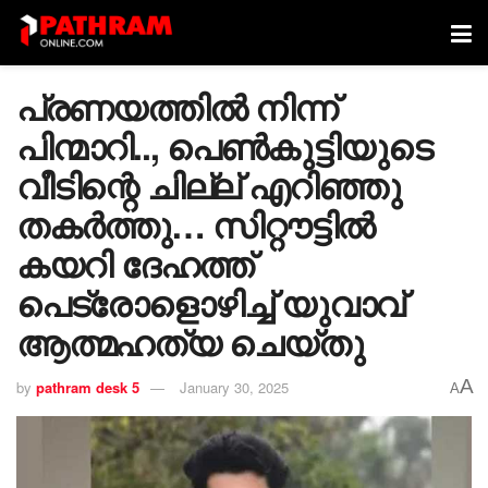
പ്രണയത്തിൽ നിന്ന്
പിന്മാറി.., പെൺകുട്ടിയുടെ
വീടിന്റെ ചില്ല് എറിഞ്ഞു
തകർത്തു… സിറ്റൗട്ടിൽ
കയറി ദേഹത്ത്
പെട്രോളൊഴിച്ച് യുവാവ്
ആത്മഹത്യ ചെയ്തു
A
by
pathram desk 5
January 30, 2025
A