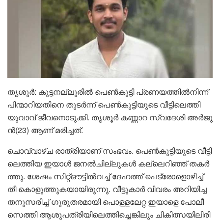
തൃ​ശൂ​ർ: കു​ട്ട​ന​ല്ലൂ​രി​ൽ പെ​ൺ​കു​ട്ടി പ്ര​ണ​യ​ത്തി​ൽ​നി​ന്ന്
പി​ന്മാ​റി​യ​തി​നെ തുടർന്ന് പെൺകുട്ടിയുടെ വീട്ടിലെത്തി
യു​വാ​വ് ജീ​വ​നൊ​ടു​ക്കി. തൃ​ശൂ​ർ ക​ണ്ണാ​റ സ്വ​ദേ​ശി അ​ർ​ജു​
ൻ(23) ആ​ണ് മ​രി​ച്ച​ത്.
ചൊ​വ്വാ​ഴ്ച രാ​ത്രി​യാ​ണ് സം​ഭ​വം. പെ​ൺ​കു​ട്ടി​യു​ടെ വീ​ട്ടി​
ലെ​ത്തി​യ ഇ​യാ​ൾ ജ​ന​ൽ​ചി​ല്ലു​ക​ൾ ക​ല്ലെ​റി​ഞ്ഞ് ത​ക​ർ​
ത്തു. ശേ​ഷം സി​റ്റ്ഔ​ട്ടി​ൽ​വ​ച്ച് ദേ​ഹ​ത്ത് പെ​ട്രോ​ളൊ​ഴി​ച്ച്
തീ ​കൊ​ളു​ത്തു​ക​യാ​യി​രു​ന്നു. വീ​ട്ടു​കാ​ർ വി​വ​രം അ​റി​യി​ച്ച​
ത​നു​സ​രി​ച്ച് ഗു​രു​ത​ര​മാ​യി പൊ​ള്ള​ലേ​റ്റ ഇ​യാ​ളെ പോ​ലീ​
സെ​ത്തി ആ​ശു​പ​ത്രി​യി​ലെ​ത്തി​ച്ചെങ്കിലും ചി​കി​ത്സ​യി​ലി​രി​