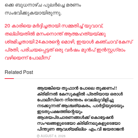
ക്കെ ബുധനാഴ്ച പു​ല​ർ​ച്ചെ മ​ര​ണം
സംഭവിക്കുകയായിരുന്നു.
20 കാരിയെ മർദ്ദിച്ചതായി സമ്മതിച്ച് യുവാവ്,
തല്ലിയതിൽ മനംനൊന്ത് ആത്മഹത്യയ്ക്കു
ശ്രമിച്ചതായി 24കാരന്റെ മൊഴി, ഇയാൾ കഞ്ചാവ് കേസ്
പ്രതി, പരിചയപ്പെട്ടത് ഒരു വർഷം മുൻപ് ഇൻസ്റ്റ​ഗ്രാം
വഴിയെന്ന് പോലീസ്
Related Post
ആയങ്കിയെ തൂഫാൻ പോലെ തൂക്കണം!!
ക്രിമിനൽ കേസുകളിൽ പ്രതിയായ ഒരാൾ
പോലീസിനെ നിരന്തരം വെല്ലുവിളിച്ചു
നടക്കുന്നത് ആശ്ചര്യകരം, പാർട്ടിയുടെയും
ഇടതുപക്ഷത്തിന്റെയും
ആശയപ്രചാരണങ്ങൾക്ക് കൊട്ടേഷൻ
സംഘങ്ങളുടെയോ ക്രിമിനലുകളുടെയോ
പിന്തുണ ആവശ്യമില്ല- എം.വി ജയരാജൻ
AUGUST 8, 2026