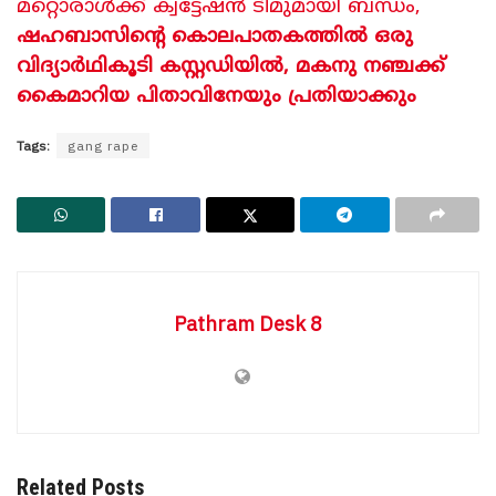
മറ്റൊരാൾക്ക് ക്വട്ടേഷൻ ടീമുമായി ബന്ധം,
ഷഹബാസിന്റെ കൊലപാതകത്തിൽ ഒരു
വിദ്യാർഥികൂടി കസ്റ്റഡിയിൽ, മകനു നഞ്ചക്ക്
കൈമാറിയ പിതാവിനേയും പ്രതിയാക്കും
Tags:
gang rape
Pathram Desk 8
Related Posts