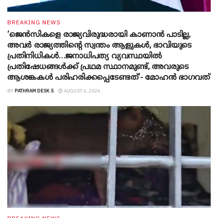
BREAKING NEWS
‘ജെൻസികളെ രാജ്യവിരുദ്ധരായി കാണാൻ പാടില്ല,
അവർ രാജ്യത്തിന്റെ സ്വന്തം ആളുകൾ, ഭാവിയുടെ
പ്രതിനിധികൾ…ജനാധിപത്യ വ്യവസ്ഥയിൽ
പ്രതിഷേധങ്ങൾക്ക് പ്രഥമ സ്ഥാനമുണ്ട്, അവരുടെ
ആശങ്കകൾ പരിഹരിക്കപ്പെടേണ്ടത്’- മോഹൻ ഭാ​ഗവത്
BY
PATHRAM DESK 5
AUGUST 6, 2026