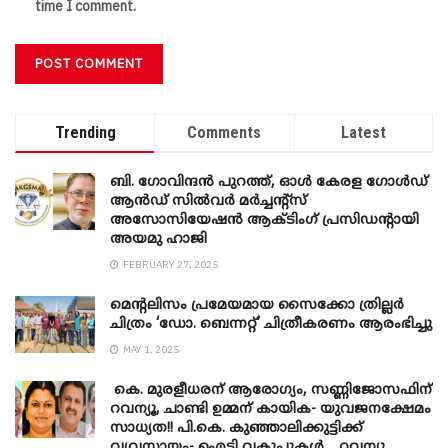
time I comment.
Trending
Comments
Latest
ബി. ​ഗോവിന്ദൻ പുറത്ത്, ഓൾ കേരള ഗോൾഡ്
ആൻഡ് സിൽവർ മർച്ചന്റ്സ്
അസോസിയേഷൻ ആക്ടിംഗ് പ്രസിഡന്റായി
അയമു ഹാജി
FEBRUARY 27, 2025
മെന്‍റലിസം പ്രമേയമായ സൈക്കോ ത്രില്ലർ
ചിത്രം ‘ഡോ. ബെന്നറ്റ്’ ചിത്രീകരണം ആരംഭിച്ചു
MAY 1, 2025
കെ. മുരളീധരന് ആരോഗ്യം, സണ്ണിജോസഫിന്
റവന്യൂ, ചാണ്ടി ഉമ്മന് കായിക- യുവജനക്ഷേമം
സാധ്യത!! പി.കെ. കുഞ്ഞാലിക്കുട്ടിക്ക്
വ്യവസായം- ഐടി വകുപ്പുകൾ… റവന്യൂ