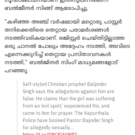
ഗൂഢാലോചനയാണ് ഇതിനുപിന്നിലെന്ന്
ബല്‍ജീന്ദര്‍ സിങ്ങ് ആരോപിച്ചു.
”കഴിഞ്ഞ അഞ്ച് വര്‍ഷമായി മറ്റൊരു പാസ്റ്റര്‍
തനിക്കെതിരെ തെറ്റായ പരാമര്‍ശങ്ങള്‍
നടത്തിവരികയാണ്. രജിസ്റ്റര്‍ ചെയ്തിട്ടില്ലാത്ത
ഒരു ചാനല്‍ പോലും അദ്ദേഹം നടത്തി, അവിടെ
എന്നെക്കുറിച്ച് തെറ്റായ പ്രസ്താവനകള്‍
നടത്തി,” ബല്‍ജിന്ദര്‍ സിംഗ് മാധ്യമങ്ങളോട്
പറഞ്ഞു.
Self-styled Christian prophet Baljinder
Singh says the allegations against him are
false. He claims that the girl was suffering
from an ‘evil spirit,’ experienced fits, and
came to him for prayer. The Kapurthala
Police have booked Pastor Bajinder Singh
for allegedly sexually…
https://t.co/DRCFlA0BR2