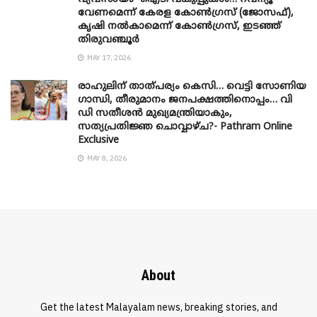
വേണമെന്ന് കേരള കോൺഗ്രസ് (ജോസഫ്),
കൃഷി നൽകാമെന്ന് കോൺഗ്രസ്, ഇടഞ്ഞ്
തിരുവഞ്ചൂർ
MAY 17, 2026
രാഹുലിന് താത്പര്യം കെസി… വെട്ടി സോണിയ
​ഗാന്ധി, തീരുമാനം ജനപക്ഷത്തിനൊപ്പം… വി
ഡി സതീശൻ മുഖ്യമന്ത്രിയാകും,
സത്യപ്രതിജ്ഞ ചൊവ്വാഴ്ച?- Pathram Online
Exclusive
MAY 8, 2026
About
Get the latest Malayalam news, breaking stories, and