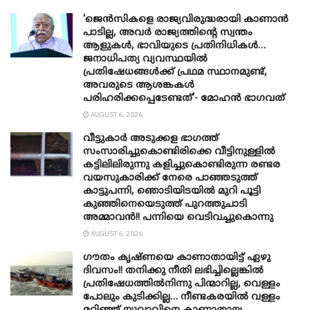
‘ജെൻസികളെ രാജ്യവിരുദ്ധരായി കാണാൻ
പാടില്ല, അവർ രാജ്യത്തിന്റെ സ്വന്തം
ആളുകൾ, ഭാവിയുടെ പ്രതിനിധികൾ…
ജനാധിപത്യ വ്യവസ്ഥയിൽ
പ്രതിഷേധങ്ങൾക്ക് പ്രഥമ സ്ഥാനമുണ്ട്,
അവരുടെ ആശങ്കകൾ
പരിഹരിക്കപ്പെടേണ്ടത്’- മോഹൻ ഭാ​ഗവത്
AUGUST 6, 2026
വീട്ടുകാർ അ‌ടുക്കള ഭാ​ഗത്ത്
സംസാരിച്ചുകൊണ്ടിരിക്കെ വീട്ടിനുള്ളിൽ
കട്ടിലിലിരുന്നു കളിച്ചുകൊണ്ടിരുന്ന രണ്ടര
വയസുകാരിക്ക് നേരെ പാഞ്ഞടുത്ത്
കാട്ടുപന്നി, ‍ഞൊടിയി‌ടയിൽ മുറി പൂട്ടി
കുഞ്ഞിനെയെടുത്ത് പുറത്തുചാടി
അമ്മാവൻ!! പന്നിയെ വെടിവച്ചുകൊന്നു
AUGUST 6, 2026
ഗൗതം കൃഷ്ണയെ കാണാതായിട്ട് ഏഴു
ദിവസം!! തനിക്കു നീതി ലഭിച്ചില്ലെങ്കിൽ
പ്രതിഷേധത്തിൽനിന്നു പിന്മാറില്ല, വെള്ളം
പോലും കുടിക്കില്ല… നീണ്ടകരയിൽ വള്ളം