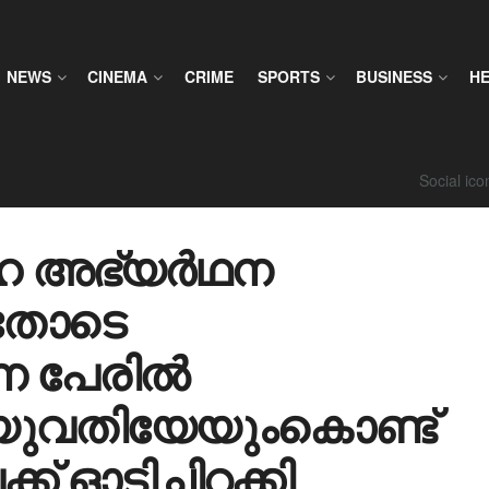
NEWS
CINEMA
CRIME
SPORTS
BUSINESS
H
Social ic
ഹ അഭ്യർഥന
ചതോടെ
ന പേരിൽ
!! യുവതിയേയുംകൊണ്ട്
് ഓടിച്ചിറക്കി