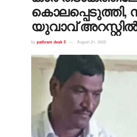
കൊലപ്പെടുത്തി, നീന
യുവാവ് അറസ്റ്റി
by
pathram desk 5
August 21, 2025