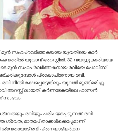
ന് മുൻ സഹപ്രവർത്തകയായ യുവതിയെ കാർ
ി സംഭവത്തിൽ യുവാവ് അറസ്റ്റിൽ. 32 വയസ്സുകാരിയായ
തയുടെ മുൻ സഹപ്രവർത്തകനായ രവിയെ പൊലീസ്
ൽ സഞ്ചരിക്കുമ്പോൾ പ്രകോപിതനായ രവി,
ി നീന്തി രക്ഷപ്പെട്ടെങ്കിലും യുവതി മുങ്ങിമരിച്ചു.
 രവി അറസ്റ്റിലായത്. കർണാടകയിലെ ഹാസൻ
് സംഭവം.
്വേതയും രവിയും പരിചയപ്പെടുന്നത്. രവി
ഞ ശ്വേത, മാതാപിതാക്കൾക്കൊപ്പമാണ്
ളായി ശ്വേതയോട് രവി പ്രണയാഭ്യർഥന