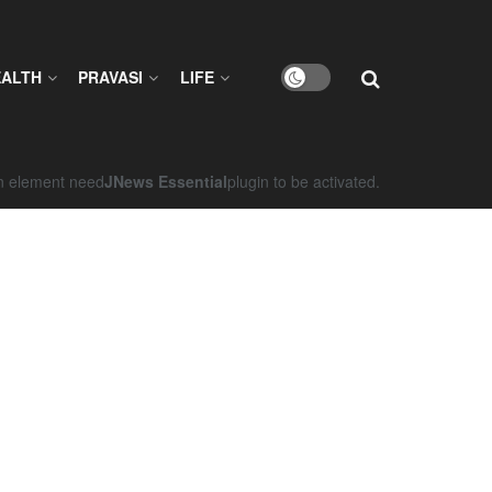
EALTH
PRAVASI
LIFE
on element need
JNews Essential
plugin to be activated.