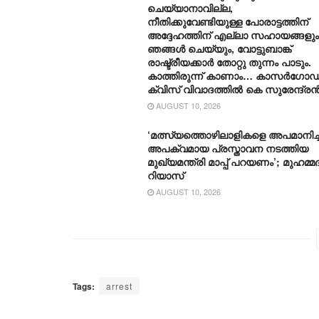
ചെയ്യാനാവില്ല,
നീതിക്കുവേണ്ടിയുള്ള പോരാട്ടത്തിന്
അദ്ദേഹത്തിന് എല്ലാ സഹായങ്ങളും
ഞങ്ങൾ ചെയ്യും, വോട്ടുബാങ്ക്
രാഷ്ട്രീയക്കാർ തോറ്റു തുന്നം പാടും.
കാത്തിരുന്ന് കാണാം… കാസർഗോഡ
ക്വിസ് വിവാദത്തിൽ കെ സുരേന്ദ്ര
AUGUST 10, 2026
‘മത്സ്യത്തൊഴിലാളികളെ അപമാനിച്ച
അപക്വമായ പ്രസ്താവന നടത്തിയ
മുഖ്യമന്ത്രി മാപ്പ് പറയണം’; മുഹമ്മദ
റിയാസ്
AUGUST 10, 2026
Tags:
arrest