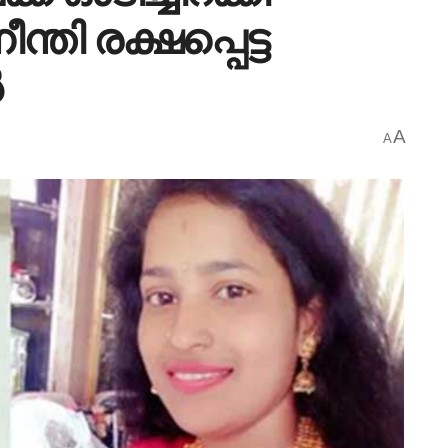
്തി രക്ഷപ്പെട്ട
ൽ
A
A