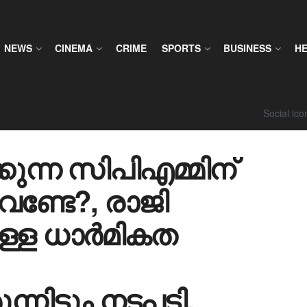
NEWS
CINEMA
CRIME
SPORTS
BUSINESS
H
Social ic
ുന്ന സിപിഎമ്മിന്
േണ്ടേ?, രാജി
ള്ള ധാർമികത
നിട്ടും നടപടി,