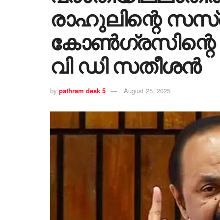
രാഹുലിന്റെ സസ
കോൺഗ്രസിന്റെ ധ
വി ഡി സതീശൻ
by
pathram desk 5
August 25, 2025