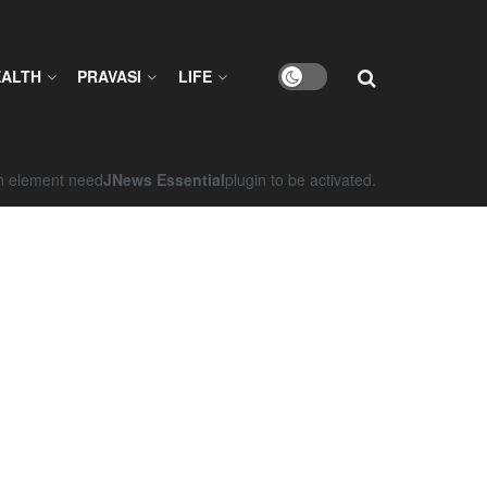
EALTH
PRAVASI
LIFE
on element need
JNews Essential
plugin to be activated.