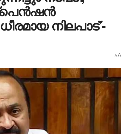
്‌പെൻഷൻ
ീരമായ നിലപാട്’-
A
A