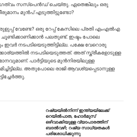
മികാംഗത്വം സസ്‌പെൻഡ് ചെയ്തു. ഏതെങ്കിലും ഒരു
രുമാനം മുൻപ് എടുത്തിട്ടുണ്ടോ?
രുളുപ്പ് വേണ്ടേ? ഒരു റേപ്പ് കേസിലെ പ്രതി എംഎൽഎ
ചൂണ്ടിക്കാണിക്കാൻ പലതുണ്ട്. ഇഷ്ടം പോലെ
 ഇവർ നടപടിയെടുത്തിട്ടില്ല. പക്ഷേ വേറൊരു
ര്യത്തിൽ നടപടിയെടുത്തത്. അത് സ്ത്രീകളോടുള്ള
നവുമാണ്. പാർട്ടിയുടെ മുൻനിരയിലുള്ള
രമിച്ചിട്ടില്ല. അതുപോലെ രാജി ആവശ്യപ്പെടാനുള്ള
ിച്ചേർത്തു.
റഷ്യയിൽനിന്ന് ഇന്ത്യയിലേക്ക്
റെയിൽപാത, ഹോർമുസ്
ഒഴിവാക്കിയുള്ള വ്യാപാരത്തിന്
ബദൽവഴി; റഷ്യ സാധ്യതകൾ
പരിശോധിക്കുന്നു