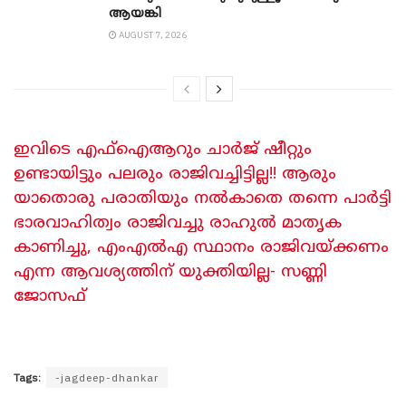
ആയങ്കി
AUGUST 7, 2026
ഇവിടെ എഫ്ഐആറും ചാർജ് ഷീറ്റും
ഉണ്ടായിട്ടും പലരും രാജിവച്ചിട്ടില്ല!! ആരും
യാതൊരു പരാതിയും നൽകാതെ തന്നെ പാർട്ടി
ഭാരവാഹിത്വം രാജിവച്ചു രാഹുൽ മാതൃക
കാണിച്ചു, എംഎൽഎ സ്ഥാനം രാജിവയ്ക്കണം
എന്ന ആവശ്യത്തിന് യുക്തിയില്ല- സണ്ണി
ജോസഫ്
Tags:
-jagdeep-dhankar