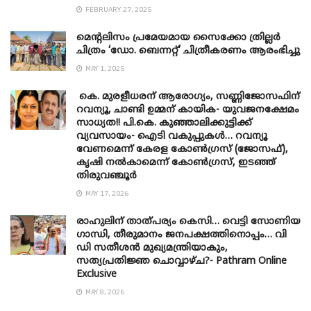
FEBRUARY 27, 2025
മെന്‍റലിസം പ്രമേയമായ സൈക്കോ ത്രില്ലർ
ചിത്രം ‘ഡോ. ബെന്നറ്റ്’ ചിത്രീകരണം ആരംഭിച്ചു
MAY 1, 2025
കെ. മുരളീധരന് ആരോഗ്യം, സണ്ണിജോസഫിന്
റവന്യൂ, ചാണ്ടി ഉമ്മന് കായിക- യുവജനക്ഷേമം
സാധ്യത!! പി.കെ. കുഞ്ഞാലിക്കുട്ടിക്ക്
വ്യവസായം- ഐടി വകുപ്പുകൾ… റവന്യൂ
വേണമെന്ന് കേരള കോൺഗ്രസ് (ജോസഫ്),
കൃഷി നൽകാമെന്ന് കോൺഗ്രസ്, ഇടഞ്ഞ്
തിരുവഞ്ചൂർ
MAY 17, 2026
രാഹുലിന് താത്പര്യം കെസി… വെട്ടി സോണിയ
​ഗാന്ധി, തീരുമാനം ജനപക്ഷത്തിനൊപ്പം… വി
ഡി സതീശൻ മുഖ്യമന്ത്രിയാകും,
സത്യപ്രതിജ്ഞ ചൊവ്വാഴ്ച?- Pathram Online
Exclusive
MAY 8, 2026