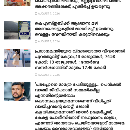
കൈകളിലെത്തിക്കും, മറ്റുള്ളവർക്ക് ബാങ്ക്
അക്കൗണ്ടിലേക്ക്; എതിർപ്പ് ഉയരുന്നു
AUGUST 7, 2026
കെഎസ്ഇബിക്ക് ആശ്വാസ മഴ!
അണക്കെട്ടുകളിൽ ജലനിരപ്പ് ഉയർന്നു,
വെള്ളം വേനലിനായി കരുതിവെക്കും
AUGUST 7, 2026
പ്രധാനമന്ത്രിയുടെ വിദേശയാത്രാ വിവരങ്ങൾ
പുറത്തുവിട്ട് കേന്ദ്രം;13 രാജ്യങ്ങൾ, 74.58
കോടി; 13 രാജ്യങ്ങൾ, ; നോർവേ
സന്ദർശനത്തിന് മാത്രം 17.46 കോടി
AUGUST 7, 2026
‘പടച്ചോനെ മാത്രേ പേടിയുള്ളു… പെൻഷൻ
വാങ്ങി ജീവിക്കാൻ സമ്മതിക്കില്ല
എന്നതിന്റെയർത്ഥം
കൊന്നുകളയുമെന്നാണെന്ന് വിധിച്ചത്
വായിച്ചവന്റെ തെറ്റ്, ജോലി
കളയിക്കുമെന്നാണ് ഞാൻ ഉദ്ദേശിച്ചത്,
കേരള പോലീസിനോട് ബഹുമാനം മാത്രം,
എന്നോട് അന്യായം ചെയ്തയാളോട് മാത്രമേ
പകയും വൈരാഗ്യവുമുള്ളൂ’- അർജുൻ