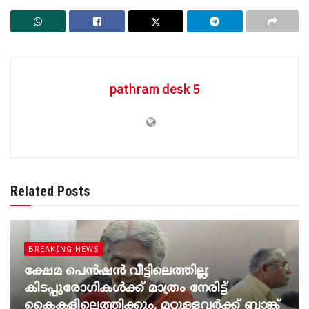
pathram desk 5
Related Posts
BREAKING NEWS
ക്ഷേമ പെൻഷൻ വീട്ടിലെത്തില്ല;
കിടപ്പുരോഗികൾക്ക് മാത്രം നേരിട്ട്
കൈകളിലെത്തിക്കും, മറ്റുള്ളവർക്ക് ബാങ്ക്