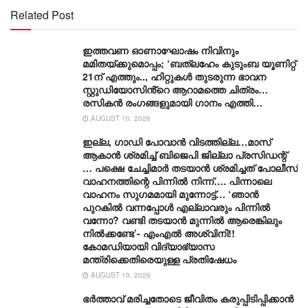
Related Post
ഇത്തവണ ഓണാഘോഷം നിവിനും
മമിതയ്ക്കുമൊപ്പം; ‘ബത്‍ലഹേം കുടുംബ യൂണിറ്റ്
21ന് എത്തും.., ഹിറ്റുകൾ തുടരുന്ന ഭാവന
സ്റ്റുഡിയോസിൻ്റെ ആറാമത്തെ ചിത്രം…
രസികൻ രംഗങ്ങളുമായി ഗാനം എത്തി…
AUGUST 10, 2026
ഇല്ല, ​ഗാഡി പോവാൻ വിടത്തില്ല…മാസ്
ആകാൻ ശ്രമിച്ച് ബിജെപി ജില്ലാ പ്രസിഡന്റ്
… പക്ഷെ ചേച്ചിമാർ തടയാൻ ശ്രമിച്ചത് പോലീസ്
വാഹനത്തിന്റെ പിന്നിൽ നിന്ന്…. പിന്നാലെ
വാഹനം സു​ഗമമായി മുന്നോട്ട്… ‘ഞാൻ
പുറകിൽ വന്നപ്പോൾ എല്ലാവരും പിന്നിൽ
വന്നോ? വണ്ടി തടയാൻ മുന്നിൽ ആരെങ്കിലും
നിൽക്കണ്ടേ’- എംഎൽ അശ്വിനി!!
കോമഡിയായി വിദ്യാഭ്യാസ
മന്ത്രിക്കെതിരെയുള്ള പ്രതിഷേധം
AUGUST 10, 2026
ഭർത്താവ് മരിച്ചതോടെ ജീവിതം കരുപ്പിടിപ്പിക്കാൻ