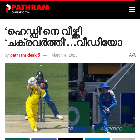
‘ഹെഡ്ഡി’നെ വീഴ്ത്തി
‘ചക്രവർത്തി’…വീഡിയോ
A
by
pathram desk 5
March 4, 2025
A