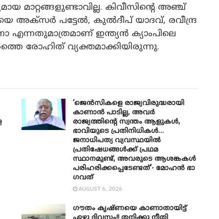
 മാറ്റങ്ങളുണ്ടാവില്ല. കിവീസിന്റെ അഞ്ച്
യെ അക്‌സർ പട്ടേൽ, കുൽദീപ് യാദവ്, രവീന്ദ്ര
ോ എന്നതുമാത്രമാണ് ഇന്ത്യൻ ക്യാംപിലെ
തെ രോഹിത് വ്യക്തമാക്കിയിരുന്നു.
‘ജെൻസികളെ രാജ്യവിരുദ്ധരായി
കാണാൻ പാടില്ല, അവർ
െ
രാജ്യത്തിന്റെ സ്വന്തം ആളുകൾ,
ഭാവിയുടെ പ്രതിനിധികൾ…
ജനാധിപത്യ വ്യവസ്ഥയിൽ
പ്രതിഷേധങ്ങൾക്ക് പ്രഥമ
സ്ഥാനമുണ്ട്, അവരുടെ ആശങ്കകൾ
പരിഹരിക്കപ്പെടേണ്ടത്’- മോഹൻ ഭാ​
ഗവത്
AUGUST 6, 2026
ഗൗതം കൃഷ്ണയെ കാണാതായിട്ട്
ഏഴു ദിവസം!! തനിക്കു നീതി