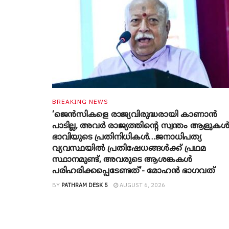
BREAKING NEWS
‘ജെൻസികളെ രാജ്യവിരുദ്ധരായി കാണാൻ
പാടില്ല, അവർ രാജ്യത്തിന്റെ സ്വന്തം ആളുകൾ
ഭാവിയുടെ പ്രതിനിധികൾ…ജനാധിപത്യ
വ്യവസ്ഥയിൽ പ്രതിഷേധങ്ങൾക്ക് പ്രഥമ
സ്ഥാനമുണ്ട്, അവരുടെ ആശങ്കകൾ
പരിഹരിക്കപ്പെടേണ്ടത്’- മോഹൻ ഭാ​ഗവത്
BY
PATHRAM DESK 5
AUGUST 6, 2026