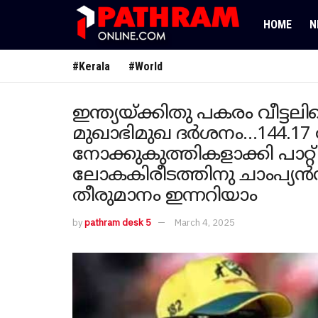
HOME
N
#Kerala
#World
ഇന്ത്യയ്ക്കിതു പകരം വീട്ടലിന
മുഖാഭിമുഖ ദർശനം…144.17 ക
നോക്കുകുത്തികളാക്കി പാറ
ലോകകിരീടത്തിനു ചാംപ്യൻസ
തീരുമാനം ഇന്നറിയാം
by
pathram desk 5
March 4, 2025