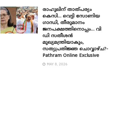
രാഹുലിന് താത്പര്യം
കെസി… വെട്ടി സോണിയ ​
ഗാന്ധി, തീരുമാനം
ജനപക്ഷത്തിനൊപ്പം… വി
ഡി സതീശൻ
മുഖ്യമന്ത്രിയാകും,
സത്യപ്രതിജ്ഞ ചൊവ്വാഴ്ച?-
Pathram Online Exclusive
MAY 8, 2026