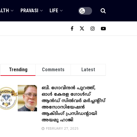
ALTH
PRAVASI
LIFE
Trending
Comments
Latest
ബി. ​ഗോവിന്ദൻ പുറത്ത്,
ഓൾ കേരള ഗോൾഡ്
ആൻഡ് സിൽവർ മർച്ചന്റ്സ്
അസോസിയേഷൻ
ആക്ടിംഗ് പ്രസിഡന്റായി
അയമു ഹാജി
FEBRUARY 27, 2025