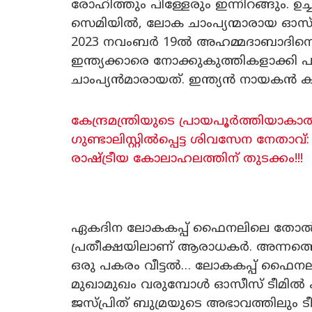
രോഹിത്തും പിള്ളേരും ഇന്നിറങ്ങും. ഉച്
സെമിയിൽ, ലോക ചാംപ്യന്മാരായ ഓസ്‌ട
2023 നവംബർ 19ൽ അഹമ്മദാബാദിനെ 
ഇന്ത്യക്കാരെ നോക്കുകുത്തികളാക്കി പ
ചാംപ്യൻമാരായത്. ഇന്ത്യൻ നായകൻ ക
കേന്ദ്രമന്ത്രിയുടെ പ്രായപൂര്‍ത്തിയാ
ഗുണ്ടാലിസ്റ്റില്‍പ്പെട്ട ശിവസേന നേതാ
രാഷ്ട്രീയ കോലാഹലത്തിന് തുടക്കം!!!
ഏകദിന ലോകകപ്പ് ഫൈനലിലെ തോൽവിക്ക്
പ്രതീക്ഷയിലാണ് ആരാധകർ. അന്നത്ത
ഒരു പകരം വീട്ടൽ… ലോകകപ്പ് ഫൈന
മുഖാമുഖം വരുമ്പോൾ ഓസീസ് ടീമിൽ ക
ജസ്പ്രിത് ബുമ്രയുടെ അഭാവത്തിലും ടീം 