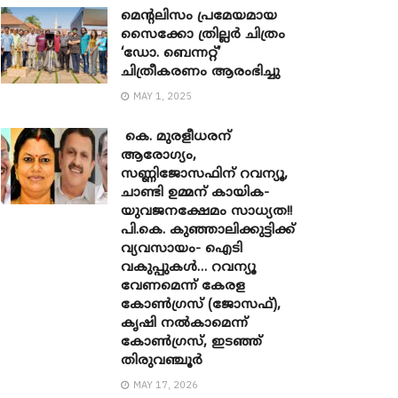
മെന്‍റലിസം പ്രമേയമായ
സൈക്കോ ത്രില്ലർ ചിത്രം
‘ഡോ. ബെന്നറ്റ്’
ചിത്രീകരണം ആരംഭിച്ചു
MAY 1, 2025
കെ. മുരളീധരന്
ആരോഗ്യം,
സണ്ണിജോസഫിന് റവന്യൂ,
ചാണ്ടി ഉമ്മന് കായിക-
യുവജനക്ഷേമം സാധ്യത!!
പി.കെ. കുഞ്ഞാലിക്കുട്ടിക്ക്
വ്യവസായം- ഐടി
വകുപ്പുകൾ… റവന്യൂ
വേണമെന്ന് കേരള
കോൺഗ്രസ് (ജോസഫ്),
കൃഷി നൽകാമെന്ന്
കോൺഗ്രസ്, ഇടഞ്ഞ്
തിരുവഞ്ചൂർ
MAY 17, 2026