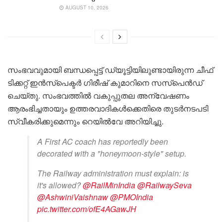
AUGUST 10, 2026
സംഭവവുമായി ബന്ധപ്പെട്ട് ഡ്യൂട്ടിയിലുണ്ടായിരുന്ന ചീഫ്
ടിക്കറ്റ് ഇൻസ്‌പെക്ടർ ഗിരീഷ് കുമാറിനെ സസ്‌പെൻഡ്
ചെയ്തു. സംഭവത്തിൽ വകുപ്പുതല അന്വേഷണം
ആരംഭിച്ചതായും ഉത്തരവാദികൾക്കെതിരെ തുടർനടപടി
സ്വീകരിക്കുമെന്നും റെയിൽവേ അറിയിച്ചു.
A First AC coach has reportedly been
decorated with a "honeymoon-style" setup.
The Railway administration must explain: is
it's allowed?
@RailMinIndia
@RailwaySeva
@AshwiniVaishnaw
@PMOIndia
pic.twitter.com/ofE4AGawJH