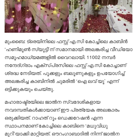
മുംബൈ: ട്രെയിനിലെ ഫസ്റ്റ് എ.സി കോച്ചിലെ കാബിൻ
‘ഹണിമൂൺ സ്യൂട്ടി’ന് സമാനമായി അലങ്കരിച്ച വീഡിയോ
സമൂഹമാധ്യമങ്ങളിൽ വൈറലായി. 11002 നമ്പർ
നന്ദേദ്ഗ്രാം എക്സ്പ്രസിലെ ഫസ്റ്റ് എ.സി കോച്ചാണ്
ശ്രദ്ധ നേടിയത്. പൂക്കളും ബലൂണുകളും ഉപയോഗിച്ച്
അലങ്കരിച്ച കാബിനിൽ ചുമരിൽ ‘ഐ ലവ് യൂ’ എന്ന്
ഒട്ടിക്കുകയും ചെയ്തു.
മഹാരാഷ്ട്രയിലെ ജാൽന സ്വദേശികളായ
നവദമ്പതികൾക്കായാണ് ഈ പ്രത്യേക അലങ്കാരം
ഒരുക്കിയത്. റാഹത് റൂം ഡെക്കറേഷൻ എന്ന
സ്ഥാപനമാണ് കോച്ചിലെ കാബിനെ ‘മധുവിധു
മുറി’യാക്കി മാറ്റിയത്. ഔറംഗാബാദിൽ നിന്ന് ജാൽന