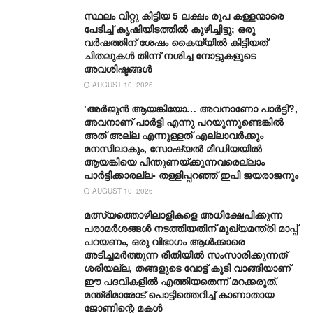
സ്ഥലം വിറ്റു കിട്ടിയ 5 ലക്ഷം രൂപ കള്ളന്മാരെ
പേടിച്ച് കൃഷിയിടത്തിൽ കുഴിച്ചിട്ടു; ഒരു
വർഷത്തിന് ശേഷം കൈയ്യിൽ കിട്ടിയത്
ചിതലുകൾ തിന്ന് നശിച്ച നോട്ടുകളുടെ
അവശിഷ്ടങ്ങൾ
AUGUST 10, 2026
‘അർജുൻ ആയങ്കിയോ… അവനാണോ പാർട്ടി?,
അവനാണ് പാർട്ടി എന്നു പറയുന്നുണ്ടെങ്കിൽ
അത് അല്ല എന്നുള്ളത് എല്ലാവർക്കും
മനസിലാകും, സോഷ്യൽ മീഡിയയിൽ
ആയങ്കിയെ പിന്തുണയ്ക്കുന്നവരെല്ലാം
പാർട്ടിക്കാരല്ല- തള്ളിപ്പറഞ്ഞ് ഇപി ജയരാജനും
AUGUST 10, 2026
മത്സ്യത്തൊഴിലാളികളെ അധിക്ഷേപിക്കുന്ന
പരാമർശങ്ങൾ നടത്തിയതിന് മുഖ്യമന്ത്രി മാപ്പ്
പറയണം, ഒരു വിഭാഗം ആൾക്കാരെ
അടിച്ചമർത്തുന്ന രീതിയില്‍ സംസാരിക്കുന്നത്
ശരിയല്ല, തങ്ങളുടെ വോട്ട് കൂടി വാങ്ങിയാണ്
ഈ പദവികളിൽ എത്തിയതെന്ന് മറക്കരുത്,
മന്ത്രിമാരോട് പൊട്ടിത്തെറിച്ച് കാണാതായ
ജോണിന്റെ മകള്‍