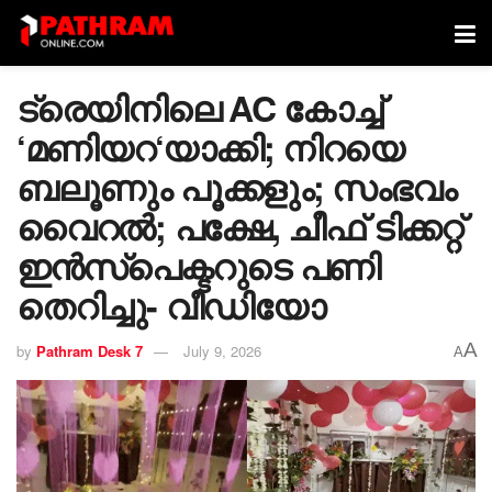
ട്രെയിനിലെ AC കോച്ച്
‘മണിയറ‘യാക്കി; നിറയെ
ബലൂണും പൂക്കളും; സംഭവം
വൈറൽ; പക്ഷേ, ചീഫ് ടിക്കറ്റ്
ഇൻസ്‌പെക്ടറുടെ പണി
തെറിച്ചു- വീഡിയോ
A
by
Pathram Desk 7
July 9, 2026
A