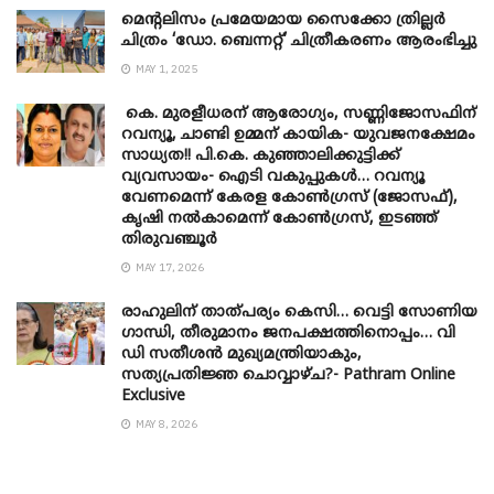
മെന്‍റലിസം പ്രമേയമായ സൈക്കോ ത്രില്ലർ
ചിത്രം ‘ഡോ. ബെന്നറ്റ്’ ചിത്രീകരണം ആരംഭിച്ചു
MAY 1, 2025
കെ. മുരളീധരന് ആരോഗ്യം, സണ്ണിജോസഫിന്
റവന്യൂ, ചാണ്ടി ഉമ്മന് കായിക- യുവജനക്ഷേമം
സാധ്യത!! പി.കെ. കുഞ്ഞാലിക്കുട്ടിക്ക്
വ്യവസായം- ഐടി വകുപ്പുകൾ… റവന്യൂ
വേണമെന്ന് കേരള കോൺഗ്രസ് (ജോസഫ്),
കൃഷി നൽകാമെന്ന് കോൺഗ്രസ്, ഇടഞ്ഞ്
തിരുവഞ്ചൂർ
MAY 17, 2026
രാഹുലിന് താത്പര്യം കെസി… വെട്ടി സോണിയ
​ഗാന്ധി, തീരുമാനം ജനപക്ഷത്തിനൊപ്പം… വി
ഡി സതീശൻ മുഖ്യമന്ത്രിയാകും,
സത്യപ്രതിജ്ഞ ചൊവ്വാഴ്ച?- Pathram Online
Exclusive
MAY 8, 2026