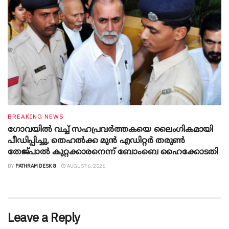
BREAKING NEWS
ഗോവയിൽ വച്ച് സഹപ്രവര്‍ത്തകയെ ലൈംഗികമായി
പീഡിപ്പിച്ചു, തെഹൽക്ക മുൻ എഡിറ്റർ തരുൺ
തേജ്പാൽ കുറ്റക്കാരനെന്ന് ബോംബെ ഹൈക്കോടതി
BY
PATHRAM DESK 8
AUGUST 6, 2026
Leave a Reply