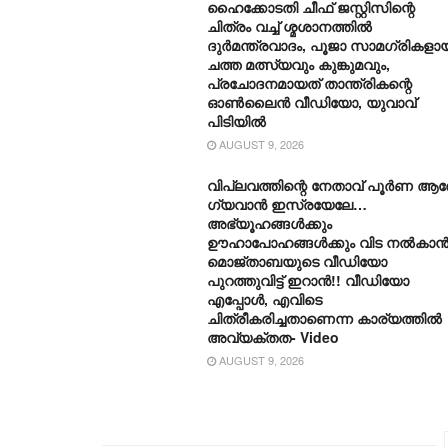
ഹൈക്കോടതി ചീഫ് ജസ്റ്റിസിന്റെ
ചിത്രം വച്ച് ശ്മശാനത്തില്‍
ദുര്‍മന്ത്രവാദം, പൂജാ സാമഗ്രികളാ
ചത്ത മത്സ്യവും കുങ്കുമവും,
പ്രചോദനമായത് താന്ത്രികന്റെ
ഓണ്‍ലൈന്‍ വീഡിയോ, യുവാവ്
പിടിയില്‍
AUGUST 9, 2026
വിപ്ലവത്തിന്റെ നേതാവ് പൂർണ ആര
ഗ്യവാൻ ഇസ്രയേലേ…
അഭ്യൂഹങ്ങൾക്കും
ഊഹാപോഹങ്ങൾക്കും വിട നൽകാ
മൊജ്താബയുടെ വീഡിയോ
പുറത്തുവിട്ട് ഇറാൻ!! വീഡിയോ
എപ്പോൾ, എവിടെ
ചിത്രീകരിച്ചതാണെന്ന കാര്യത്തിൽ
അവ്യക്തത- Video
AUGUST 9, 2026