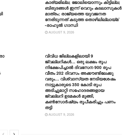
കാര്യമില്ല; ജോലിയൊന്നും കിട്ടില്ല;
ബിരുദങ്ങൾ ഇന്ന് വെറും കടലാസുകൾ
യി
മാത്രം; രാജ്യത്തെ യുവജനത
നേരിടുന്നത് കടുത്ത തൊഴിലില്ലായ്മ’
-രാഹുൽ ഗാന്ധി
AUGUST 9, 2026
ോ​
വിവിധ ജില്ലകളിലായി 9
ജ്വല്ലറികൾ… ഒരു ലക്ഷം രൂപ
നിക്ഷേപിച്ചാൽ ദിവസേന 900 രൂപ
ൻ
വീതം 202 ദിവസം അക്കൗണ്ടിലേക്കു
വരും… വിശ്വാസ്യത നേടിയശേഷം
നാട്ടുകാരുടെ 350 കോടി രൂപ
അടിച്ചുമാറ്റി സഹോദരങ്ങളായ
ജ്വല്ലറി ഉടമകൾ മുങ്ങി,
കൺസോർഷ്യം രൂപീകരിച്ചും പണം
തട്ടി
AUGUST 9, 2026