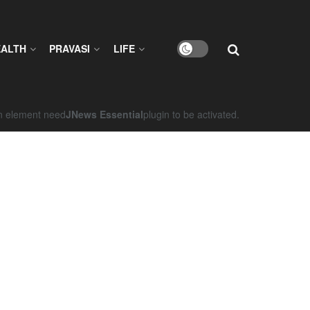
EALTH
PRAVASI
LIFE
on element need
JNews Essential
plugin to be activated.