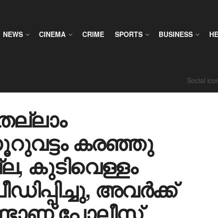
NEWS
CINEMA
CRIME
SPORTS
BUSINESS
H
Social ic
ല്ലാം
നൂറുവട്ടം കരഞ്ഞു
ല്ല, കുടിവെള്ളം
പ്പിച്ചു, അവർക്ക്
്ടാണ് പോലീസ്