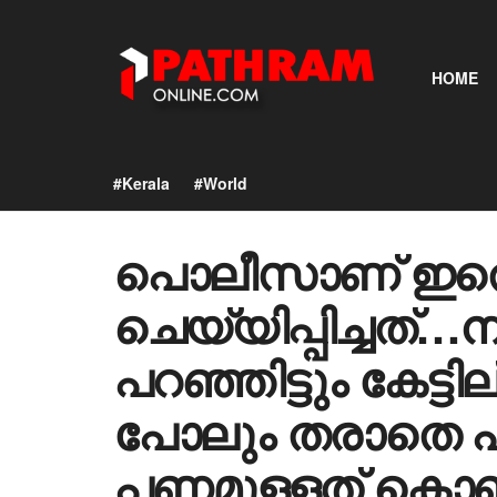
HOME
#Kerala
#World
പൊലീസാണ് ഇതെ
ചെയ്യിപ്പിച്ചത്…
പറഞ്ഞിട്ടും കേട്ടി
പോലും തരാതെ പീഡി
പണമുള്ളത് കൊണ