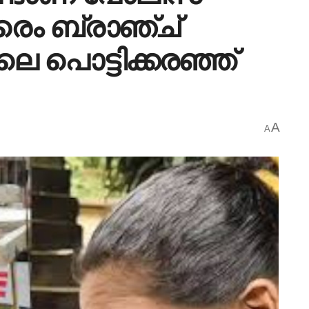
രൈം ബ്രാഞ്ച്
നാലെ പൊട്ടിക്കരഞ്ഞ്
A
A