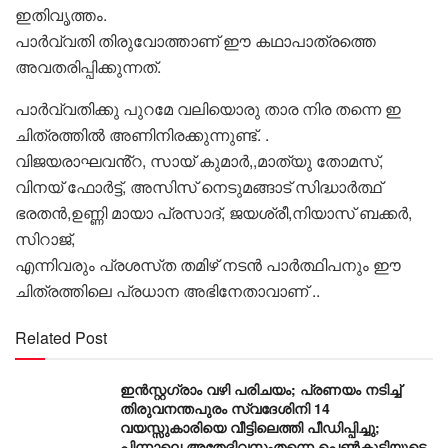
ഇതിവൃത്തം.
പാർവ്വതി തിരുവോത്താണ് ഈ കഥാപാത്രത്തെ
അവതരിപ്പിക്കുന്നത്.
പാർവ്വതിക്കു പുറമേ വലിയൊരു താര നിര തന്നെ ഇ
ചിത്രത്തിൽ അണിനിരക്കുന്നുണ്ട്. .
വിജയരാഘവൻ്റ, സായ് കുമാർ,,മാത്യു തോമസ്,
വിനയ് ഫോർട്ട്, അസിസ് നെടുമങ്ങാട് സിദ്ധാർത്ഥ്
ഭരതൻ,ഉണ്ണി മായാ പ്രസാദ്, ജയശ്രീ,നിയാസ് ബക്കർ,
സിറാജ്,
എന്നിവരും പ്രശസ്‌ത തമിഴ് നടൻ പാർത്ഥിപനും ഈ
ചിത്രത്തിലെ പ്രധാന അഭിനേതാവാണ് ..
Related Post
ഇൻസ്റ്റഗ്രാം വഴി പരിചയം; പ്രണയം നടിച്ച്
തിരുവനന്തപുരം സ്വദേശിനി 14
വയസ്സുകാരിയെ വീട്ടിലെത്തി പീഡിപ്പിച്ചു;
പിന്നാലെ അതേദിവസംതന്നെ പെൺകുട്ടിയുടെ