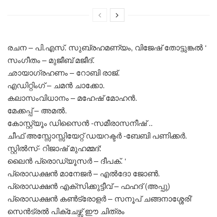
രചന – പി.എസ്. സുബ്രഹമണ്യം, വിജേഷ് തോട്ടുങ്കൽ ‘
സംഗീതം – മുജീബ് മജീദ്.
ഛായാഗ്രഹണം – റോബി രാജ്.
എഡിറ്റിംഗ് – ചമൻ ചാക്കോ.
കലാസംവിധാനം – മഹേഷ് മോഹൻ.
മേക്കപ്പ് – അമൽ.
കോസ്റ്റ്യൂം ഡിസൈൻ -സമീരാസനീഷ് ..
ചീഫ് അസ്സോസ്സിയേറ്റ് ഡയറക്ടർ -ബേബി പണിക്കർ.
സ്റ്റിൽസ്- റിജാഷ് മുഹമ്മദ്:
ലൈൻ പ്രൊഡ്യൂസർ – ദീപക്. ‘
പ്രൊഡക്ഷൻ മാനേജർ – എൽദോ ജോൺ.
പ്രൊഡക്ഷൻ എക്സിക്കുട്ടീവ് – ഫഹദ് (അപ്പു)
പ്രൊഡക്ഷൻ കൺട്രോളർ – സനൂപ് ചങ്ങനാശ്ശേരി’
സെൻട്രൽ പിക്ചേഴ്സ് ഈ ചിത്രം