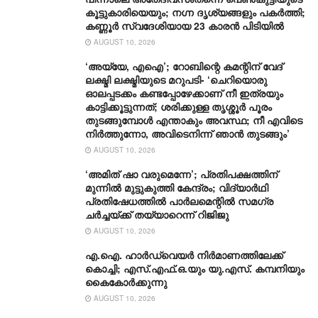
കൂട്ടുകാരിയെയും; നഗ്ന ദൃശ്യങ്ങളും പകർത്തി;
കണ്ണൂർ സ്വദേശിയായ 23 കാരൻ പിടിയിൽ
AUGUST 10, 2026
‘അയ്യേ, എഐ’; റോബിന്റെ കമന്റിന് വേദ്
ലക്ഷ്മി ലക്ഷ്മിയുടെ മറുപടി- ‘ചെറിയൊരു
ഓലപ്പടക്കം കണ്ടപ്പോഴേക്കാണ് നീ ഇത്രയും
കാട്ടിക്കൂട്ടുന്നത്; ശരിക്കുള്ള തൃശ്ശൂർ പൂരം
തുടങ്ങുമ്പോൾ എന്താകും അവസ്ഥ; നീ എവിടെ
നിർത്തുന്നോ, അവിടെനിന്ന് ഞാൻ തുടങ്ങും’
AUGUST 10, 2026
‘അമിത് ഷാ വരുമെന്നേ’; പ്രതിപക്ഷത്തിന്
മുന്നിൽ മുട്ടുകുത്തി കേന്ദ്രം; വിദ്യാർഥി
പ്രതിഷേധത്തിൽ പാർലമെന്റിൽ സമഗ്ര
ചർച്ചയ്ക്ക് തയ്യാറെന്ന് റിജിജു
AUGUST 10, 2026
എ.ഐ. ഹാർഡ്വെയർ നിർമാണത്തിലേക്ക്
കൊച്ചി; എസ്.എഫ്.ഒ.യും യു.എസ്. കമ്പനിയും
കൈകോർക്കുന്നു
AUGUST 10, 2026