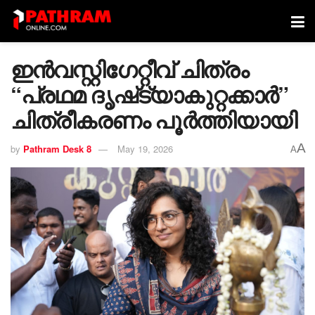
ഇൻവസ്റ്റിഗേറ്റീവ് ചിത്രം
“പ്രഥമ ദൃഷ്‌ട്യാകുറ്റക്കാർ”
ചിത്രീകരണം പൂര്‍ത്തിയായി
A
by
Pathram Desk 8
May 19, 2026
A