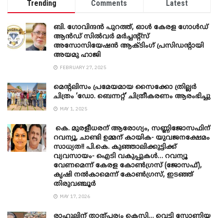
Trending
Comments
Latest
ബി. ​ഗോവിന്ദൻ പുറത്ത്, ഓൾ കേരള ഗോൾഡ്
ആൻഡ് സിൽവർ മർച്ചന്റ്സ്
അസോസിയേഷൻ ആക്ടിംഗ് പ്രസിഡന്റായി
അയമു ഹാജി
FEBRUARY 27, 2025
മെന്‍റലിസം പ്രമേയമായ സൈക്കോ ത്രില്ലർ
ചിത്രം ‘ഡോ. ബെന്നറ്റ്’ ചിത്രീകരണം ആരംഭിച്ചു
MAY 1, 2025
കെ. മുരളീധരന് ആരോഗ്യം, സണ്ണിജോസഫിന്
റവന്യൂ, ചാണ്ടി ഉമ്മന് കായിക- യുവജനക്ഷേമം
സാധ്യത!! പി.കെ. കുഞ്ഞാലിക്കുട്ടിക്ക്
വ്യവസായം- ഐടി വകുപ്പുകൾ… റവന്യൂ
വേണമെന്ന് കേരള കോൺഗ്രസ് (ജോസഫ്),
കൃഷി നൽകാമെന്ന് കോൺഗ്രസ്, ഇടഞ്ഞ്
തിരുവഞ്ചൂർ
MAY 17, 2026
രാഹുലിന് താത്പര്യം കെസി… വെട്ടി സോണിയ