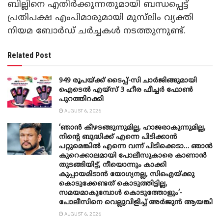
ബില്ലിനെ എതിർക്കുന്നതുമായി ബന്ധപ്പെട്ട്
പ്രതിപക്ഷ എംപിമാരുമായി മുസ്‌ലിം വ്യക്തി
നിയമ ബോർഡ്‌ ചർച്ചകൾ നടത്തുന്നുണ്ട്.
Related Post
949 രൂപയ്ക്ക് ടൈപ്പ്-സി ചാർജിങ്ങുമായി
ഐടെൽ എയ്സ് 3 ഹീര ഫീച്ചർ ഫോൺ
പുറത്തിറക്കി
AUGUST 6, 2026
‘ഞാൻ കീഴടങ്ങുന്നുമില്ല, ഹാജരാകുന്നുമില്ല,
നിന്റെ ബുദ്ധിക്ക് എന്നെ പിടിക്കാൻ
പറ്റുമെങ്കിൽ എന്നെ വന്ന് പിടിക്കെടാ… ഞാൻ
കുറെക്കാലമായി പോലീസുകാരെ കാണാൻ
തുടങ്ങിയിട്ട്, നീയൊന്നും കാക്കി
കുപ്പായമിടാൻ യോ​ഗ്യനല്ല, സിഐയ്ക്കു
കൊടുക്കേണ്ടത് കൊടുത്തിട്ടില്ല,
സമയമാകുമ്പോൾ കൊടുത്തോളും’-
പോലീസിനെ വെല്ലുവിളിച്ച് അർജുൻ ആയങ്കി
AUGUST 6, 2026