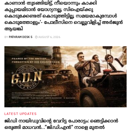
കാണാൻ തുടങ്ങിയിട്ട്, നീയൊന്നും കാക്കി
കുപ്പായമിടാൻ യോ​ഗ്യനല്ല, സിഐയ്ക്കു
കൊടുക്കേണ്ടത് കൊടുത്തിട്ടില്ല, സമയമാകുമ്പോൾ
കൊടുത്തോളും’- പോലീസിനെ വെല്ലുവിളിച്ച് അർജുൻ
ആയങ്കി
BY
PATHRAM DESK 5
AUGUST 6, 2026
LATEST UPDATES
ജി.ഡി നായിഡുവിന്റെ വേറിട്ട പോരാട്ടം: ഞെട്ടിക്കാൻ
ഒരുങ്ങി മാധവൻ…”ജി.ഡി.എൻ” നാളെ മുതൽ