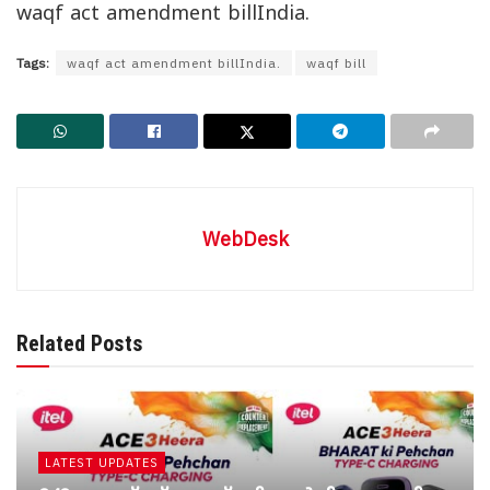
waqf act amendment billIndia.
Tags:
waqf act amendment billIndia.
waqf bill
WebDesk
Related Posts
LATEST UPDATES