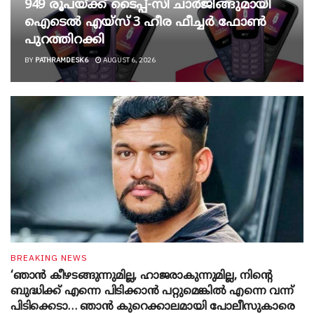
949 രൂപയ്ക്ക് ടൈപ്പ്-സി ചാർജിങ്ങുമായി
ഐടെൽ എയ്സ് 3 ഹീര ഫീച്ചർ ഫോൺ
പുറത്തിറക്കി
BY
PATHRAMDESK6
AUGUST 6, 2026
BREAKING NEWS
‘ഞാൻ കീഴടങ്ങുന്നുമില്ല, ഹാജരാകുന്നുമില്ല, നിന്റെ
ബുദ്ധിക്ക് എന്നെ പിടിക്കാൻ പറ്റുമെങ്കിൽ എന്നെ വന്ന്
പിടിക്കെടാ… ഞാൻ കുറെക്കാലമായി പോലീസുകാരെ