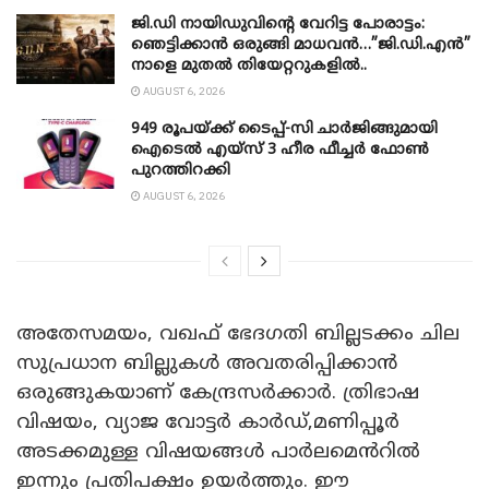
ജി.ഡി നായിഡുവിന്റെ വേറിട്ട പോരാട്ടം:
ഞെട്ടിക്കാൻ ഒരുങ്ങി മാധവൻ…”ജി.ഡി.എൻ”
നാളെ മുതൽ തിയേറ്ററുകളിൽ..
AUGUST 6, 2026
949 രൂപയ്ക്ക് ടൈപ്പ്-സി ചാർജിങ്ങുമായി
ഐടെൽ എയ്സ് 3 ഹീര ഫീച്ചർ ഫോൺ
പുറത്തിറക്കി
AUGUST 6, 2026
അതേസമയം, വഖഫ് ഭേദഗതി ബില്ലടക്കം ചില
സുപ്രധാന ബില്ലുകൾ അവതരിപ്പിക്കാൻ
ഒരുങ്ങുകയാണ് കേന്ദ്രസർക്കാർ. ത്രിഭാഷ
വിഷയം, വ്യാജ വോട്ടർ കാർഡ്,മണിപ്പൂർ
അടക്കമുള്ള വിഷയങ്ങൾ പാർലമെൻറിൽ
ഇന്നും പ്രതിപക്ഷം ഉയർത്തും. ഈ