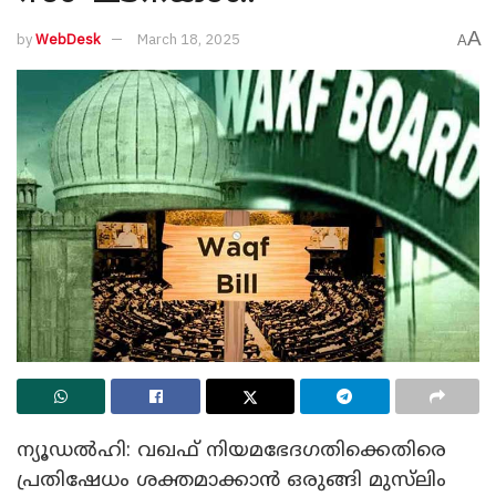
A
by
WebDesk
March 18, 2025
A
ന്യൂഡൽഹി: വഖഫ്‌ നിയമഭേദഗതിക്കെതിരെ
പ്രതിഷേധം ശക്തമാക്കാൻ ഒരുങ്ങി മുസ്‌ലിം