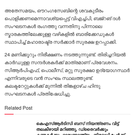
അതേസമയം, ഔറംഗസേബിന്റെ ശവകുടീരം
പൊളിക്കണമെന്നാവശ്യപ്പെട്ട് വിഎച്ച്പി, ബജ്റങ് ദൾ
സംഘടനകൾ രംഗത്തു വന്നതിനു പിന്നാലെ
സ്മാരകത്തിലേക്കുള്ള വഴികളിൽ ബാരിക്കേഡുകൾ
സ്ഥാപിച്ച് മഹാരാഷ്ട്ര സർക്കാർ സുരക്ഷ ഉറപ്പാക്കി.
24 മണിക്കൂറും നിരീക്ഷണം നടത്തുന്നുണ്ട്. തിരിച്ചറിയൽ
കാർഡുള്ള സന്ദർശകർക്ക് മാത്രമാണ് പ്രവേശനം.
സിആർപിഎഫ്, പൊലീസ്, മറ്റു സുരക്ഷാ ഉദ്യോഗസ്ഥർ
എന്നിവരുടെ വൻ സംഘം സ്ഥലത്തുണ്ട്.
കലക്ടറേറ്റുകൾക്ക് മുന്നിൽ തിങ്കളാഴ്ച ഹിന്ദു
സംഘടനകൾ പ്രതിഷേധിച്ചു.
Related Post
കെഎസ്ആര്‍ടിസി ബസ് നിയന്ത്രണം വിട്ട്
തലകീഴായി മറിഞ്ഞു, ഡ്രൈവര്‍ക്കും
കണ്ടക്ടര്‍ക്കും ദാരുണാന്ത്യം, നിരവധി പേര്‍ക്ക്