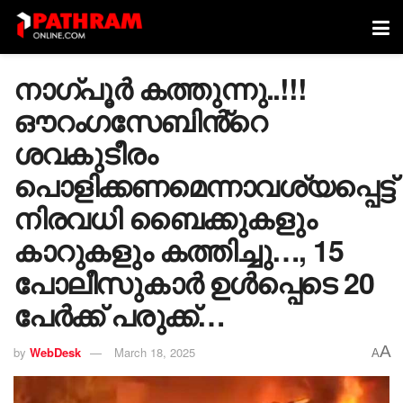
നാഗ്പൂർ കത്തുന്നു..!!!
ഔറംഗസേബിൻ്റെ
ശവകുടീരം
പൊളിക്കണമെന്നാവശ്യപ്പെട്ട്
നിരവധി ബൈക്കുകളും
കാറുകളും കത്തിച്ചു…, 15
പോലീസുകാർ ഉൾപ്പെടെ 20
പേർക്ക് പരുക്ക്…
A
by
WebDesk
March 18, 2025
A