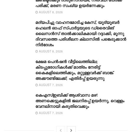
പരിക്ക്, മരണ സംഖ്യ ഉയര്‍ന്നേക്കും
AUGUST 8, 2026
മദ്യപിച്ചു വാഹനമോടിച്ച കേസ്, യൂട്യൂബർ
ഹെലൻ ഓഫ് സ്പാർട്ടയുടെ ഡ്രൈവിങ്
ലൈസൻസ് താൽക്കാലികമായി റദ്ദാക്കി, മൂന്നു
ദിവസത്തെ പരിശീലന ക്ലാസിൽ പങ്കെടുക്കാൻ
നിർദേശം
AUGUST 8, 2026
ക്ഷേമ പെൻഷൻ വീട്ടിലെത്തില്ല;
കിടപ്പുരോഗികൾക്ക് മാത്രം നേരിട്ട്
കൈകളിലെത്തിക്കും, മറ്റുള്ളവർക്ക് ബാങ്ക്
അക്കൗണ്ടിലേക്ക്; എതിർപ്പ് ഉയരുന്നു
AUGUST 7, 2026
കെഎസ്ഇബിക്ക് ആശ്വാസ മഴ!
അണക്കെട്ടുകളിൽ ജലനിരപ്പ് ഉയർന്നു, വെള്ളം
വേനലിനായി കരുതിവെക്കും
AUGUST 7, 2026