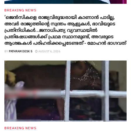
BREAKING NEWS
‘ജെൻസികളെ രാജ്യവിരുദ്ധരായി കാണാൻ പാടില്ല,
അവർ രാജ്യത്തിന്റെ സ്വന്തം ആളുകൾ, ഭാവിയുടെ
പ്രതിനിധികൾ…ജനാധിപത്യ വ്യവസ്ഥയിൽ
പ്രതിഷേധങ്ങൾക്ക് പ്രഥമ സ്ഥാനമുണ്ട്, അവരുടെ
ആശങ്കകൾ പരിഹരിക്കപ്പെടേണ്ടത്’- മോഹൻ ഭാ​ഗവത്
BY
PATHRAM DESK 5
AUGUST 6, 2026
BREAKING NEWS