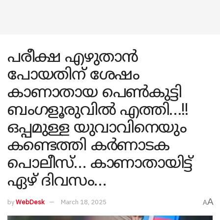
പരീക്ഷ എഴുതാൻ
പോയതിന് ശേഷം
കാണാതായ പെൺകുട്ടി
ബംഗളൂരുവിൽ എത്തി…!!
ഒപ്പമുള്ള യുവാവിനെയും
കണ്ടെത്തി കർണാടക
പൊലീസ്… കാണാതായിട്ട്
ഏഴ് ദിവസം…
A
by
WebDesk
March 18, 2025
A