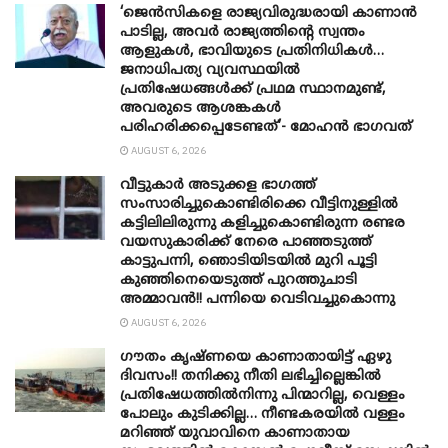
‘ജെൻസികളെ രാജ്യവിരുദ്ധരായി കാണാൻ
പാടില്ല, അവർ രാജ്യത്തിന്റെ സ്വന്തം
ആളുകൾ, ഭാവിയുടെ പ്രതിനിധികൾ…
ജനാധിപത്യ വ്യവസ്ഥയിൽ
പ്രതിഷേധങ്ങൾക്ക് പ്രഥമ സ്ഥാനമുണ്ട്,
അവരുടെ ആശങ്കകൾ
പരിഹരിക്കപ്പെടേണ്ടത്’- മോഹൻ ഭാ​ഗവത്
AUGUST 6, 2026
വീട്ടുകാർ അ‌ടുക്കള ഭാ​ഗത്ത്
സംസാരിച്ചുകൊണ്ടിരിക്കെ വീട്ടിനുള്ളിൽ
കട്ടിലിലിരുന്നു കളിച്ചുകൊണ്ടിരുന്ന രണ്ടര
വയസുകാരിക്ക് നേരെ പാഞ്ഞടുത്ത്
കാട്ടുപന്നി, ‍ഞൊടിയി‌ടയിൽ മുറി പൂട്ടി
കുഞ്ഞിനെയെടുത്ത് പുറത്തുചാടി
അമ്മാവൻ!! പന്നിയെ വെടിവച്ചുകൊന്നു
AUGUST 6, 2026
ഗൗതം കൃഷ്ണയെ കാണാതായിട്ട് ഏഴു
ദിവസം!! തനിക്കു നീതി ലഭിച്ചില്ലെങ്കിൽ
പ്രതിഷേധത്തിൽനിന്നു പിന്മാറില്ല, വെള്ളം
പോലും കുടിക്കില്ല… നീണ്ടകരയിൽ വള്ളം
മറിഞ്ഞ് യുവാവിനെ കാണാതായ