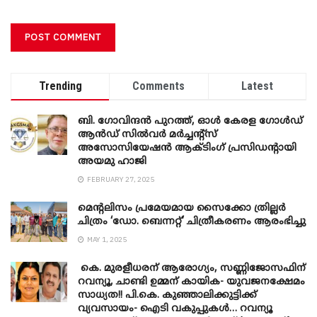
Trending
Comments
Latest
ബി. ​ഗോവിന്ദൻ പുറത്ത്, ഓൾ കേരള ഗോൾഡ്
ആൻഡ് സിൽവർ മർച്ചന്റ്സ്
അസോസിയേഷൻ ആക്ടിംഗ് പ്രസിഡന്റായി
അയമു ഹാജി
FEBRUARY 27, 2025
മെന്‍റലിസം പ്രമേയമായ സൈക്കോ ത്രില്ലർ
ചിത്രം ‘ഡോ. ബെന്നറ്റ്’ ചിത്രീകരണം ആരംഭിച്ചു
MAY 1, 2025
കെ. മുരളീധരന് ആരോഗ്യം, സണ്ണിജോസഫിന്
റവന്യൂ, ചാണ്ടി ഉമ്മന് കായിക- യുവജനക്ഷേമം
സാധ്യത!! പി.കെ. കുഞ്ഞാലിക്കുട്ടിക്ക്
വ്യവസായം- ഐടി വകുപ്പുകൾ… റവന്യൂ