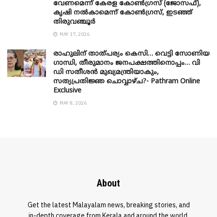
വേണമെന്ന് കേരള കോൺഗ്രസ് (ജോസഫ്),
കൃഷി നൽകാമെന്ന് കോൺഗ്രസ്, ഇടഞ്ഞ്
തിരുവഞ്ചൂർ
MAY 17, 2026
രാഹുലിന് താത്പര്യം കെസി… വെട്ടി സോണിയ
​ഗാന്ധി, തീരുമാനം ജനപക്ഷത്തിനൊപ്പം… വി
ഡി സതീശൻ മുഖ്യമന്ത്രിയാകും,
സത്യപ്രതിജ്ഞ ചൊവ്വാഴ്ച?- Pathram Online
Exclusive
MAY 8, 2026
About
Get the latest Malayalam news, breaking stories, and
in-depth coverage from Kerala and around the world.