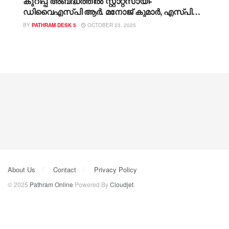
കുറിപ്പ് അബദ്ധത്തിൽ സ്റ്റാറ്റസായി-
ഡിവൈഎസ്പി ആർ. മനോജ്‌ കുമാർ, എസ്പി
വിശദീകരണം തേടി, നടപടിക്കു സാധ്യത!!
BY
PATHRAM DESK 5
OCTOBER 23, 2025
ബിജെപി പ്രതിഷേധമാർച്ച്
About Us
Contact
Privacy Policy
© 2025
Pathram Online
Powered By
Cloudjet
.