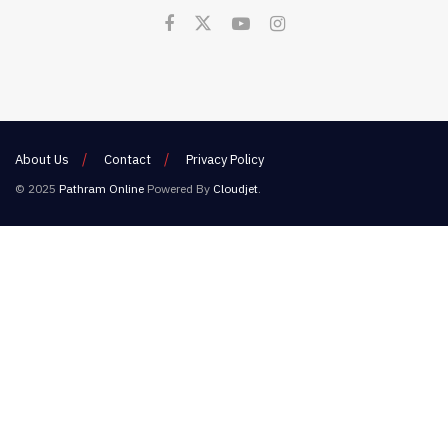
About Us
Contact
Privacy Policy
© 2025
Pathram Online
Powered By
Cloudjet
.