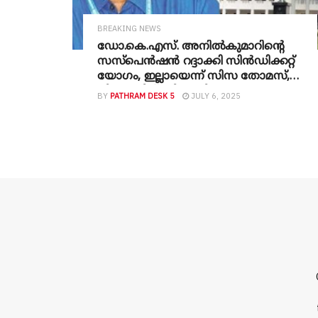
BREAKING NEWS
ഡോ.കെ.എസ്. അനിൽകുമാറിന്റെ
സസ്പെൻഷൻ റദ്ദാക്കി സിൻഡിക്കറ്റ്
യോഗം, ഇല്ലായെന്ന് സിസ തോമസ്,
വിയോജിച്ച് ബിജെപി അം​ഗങ്ങൾ,
BY
PATHRAM DESK 5
JULY 6, 2025
യോ​ഗത്തിൽ ബഹളം