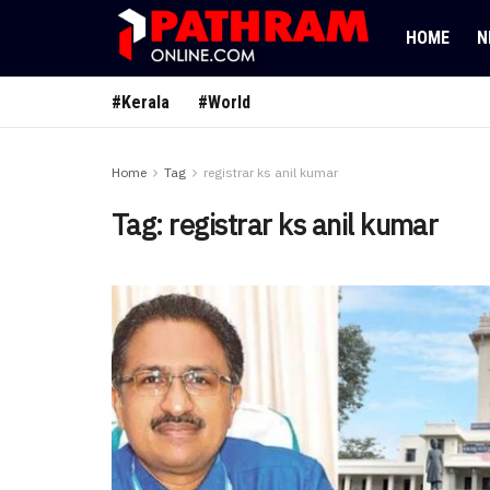
HOME
N
#Kerala
#World
Home
Tag
registrar ks anil kumar
Tag:
registrar ks anil kumar