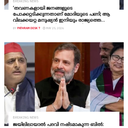
BREAKING NEWS
‘തവണകളായി ജനങ്ങളുടെ
പോക്കറ്റടിക്കുന്നതാണ് മോദിയുടെ പണി; ആ
വിലക്കയറ്റ മനുഷ്യൻ ഇനിയും രാജ്യത്തെ
പിഴിയും‘ – ഇന്ധനവില വർധനയിൽ രൂക്ഷ
BY
PATHRAM DESK 7
MAY 25, 2026
വിമർശനവുമായി രാഹുൽ ​ഗാന്ധി
BREAKING NEWS
ജയിലിലായാൽ പദവി നഷ്ടമാകുന്ന ബിൽ: