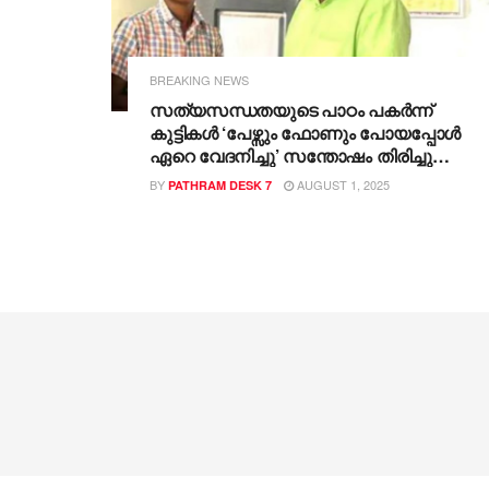
BREAKING NEWS
സത്യസന്ധതയുടെ പാഠം പകര്‍ന്ന്
കുട്ടികൾ ‘പേഴ്സും ഫോണും പോയപ്പോൾ
ഏറെ വേദനിച്ചു’ സന്തോഷം തിരിച്ചു
നൽകിയത് രണ്ട് കുട്ടികൾ
BY
AUGUST 1, 2025
PATHRAM DESK 7