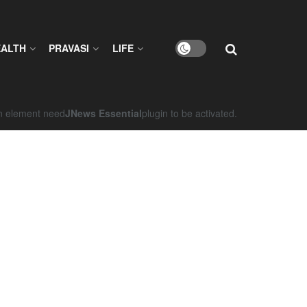
EALTH
PRAVASI
LIFE
on element need
JNews Essential
plugin to be activated.