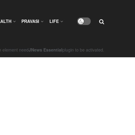
EALTH
PRAVASI
LIFE
on element need
JNews Essential
plugin to be activated.