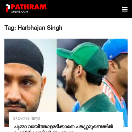
Tag:
Harbhajan Singh
BREAKING NEWS
ചുമ്മാ വായിത്താളമടിക്കാതെ ചങ്കൂറ്റമുണ്ടെങ്കിൽ