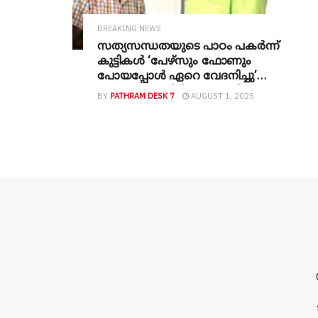
BREAKING NEWS
സത്യസന്ധതയുടെ പാഠം പകര്‍ന്ന്
കുട്ടികൾ ‘പേഴ്സും ഫോണും
പോയപ്പോൾ ഏറെ വേദനിച്ചു’
സന്തോഷം തിരിച്ചു നൽകിയത് രണ്ട്
BY
PATHRAM DESK 7
AUGUST 1, 2025
കുട്ടികൾ