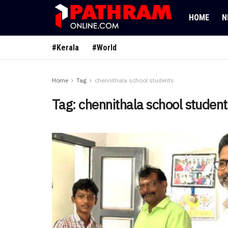
HOME
N
#Kerala
#World
Home
Tag
chennithala school students
Tag:
chennithala school student