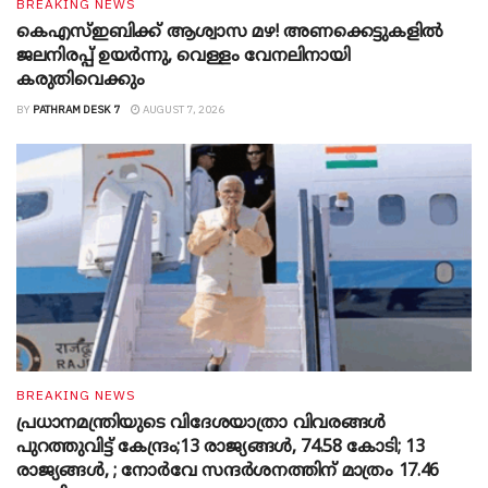
BREAKING NEWS
കെഎസ്ഇബിക്ക് ആശ്വാസ മഴ! അണക്കെട്ടുകളിൽ
ജലനിരപ്പ് ഉയർന്നു, വെള്ളം വേനലിനായി
കരുതിവെക്കും
BY
PATHRAM DESK 7
AUGUST 7, 2026
BREAKING NEWS
പ്രധാനമന്ത്രിയുടെ വിദേശയാത്രാ വിവരങ്ങൾ
പുറത്തുവിട്ട് കേന്ദ്രം;13 രാജ്യങ്ങൾ, 74.58 കോടി; 13
രാജ്യങ്ങൾ, ; നോർവേ സന്ദർശനത്തിന് മാത്രം 17.46