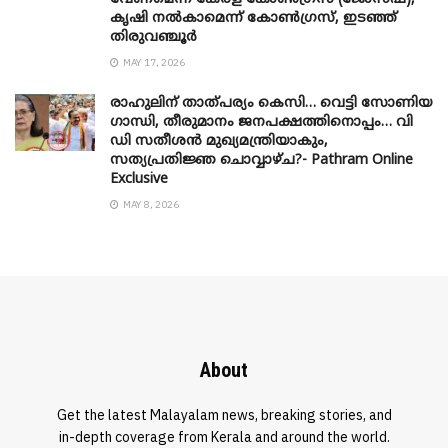
കൃഷി നൽകാമെന്ന് കോൺഗ്രസ്, ഇടഞ്ഞ്
തിരുവഞ്ചൂർ
MAY 17, 2026
രാഹുലിന് താത്പര്യം കെസി… വെട്ടി സോണിയ
​ഗാന്ധി, തീരുമാനം ജനപക്ഷത്തിനൊപ്പം… വി
ഡി സതീശൻ മുഖ്യമന്ത്രിയാകും,
സത്യപ്രതിജ്ഞ ചൊവ്വാഴ്ച?- Pathram Online
Exclusive
MAY 8, 2026
About
Get the latest Malayalam news, breaking stories, and
in-depth coverage from Kerala and around the world.