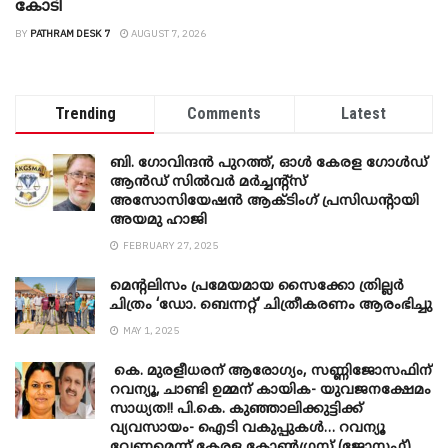
കോടി
BY
PATHRAM DESK 7
AUGUST 7, 2026
Trending
Comments
Latest
ബി. ​ഗോവിന്ദൻ പുറത്ത്, ഓൾ കേരള ഗോൾഡ്
ആൻഡ് സിൽവർ മർച്ചന്റ്സ്
അസോസിയേഷൻ ആക്ടിംഗ് പ്രസിഡന്റായി
അയമു ഹാജി
FEBRUARY 27, 2025
മെന്‍റലിസം പ്രമേയമായ സൈക്കോ ത്രില്ലർ
ചിത്രം ‘ഡോ. ബെന്നറ്റ്’ ചിത്രീകരണം ആരംഭിച്ചു
MAY 1, 2025
കെ. മുരളീധരന് ആരോഗ്യം, സണ്ണിജോസഫിന്
റവന്യൂ, ചാണ്ടി ഉമ്മന് കായിക- യുവജനക്ഷേമം
സാധ്യത!! പി.കെ. കുഞ്ഞാലിക്കുട്ടിക്ക്
വ്യവസായം- ഐടി വകുപ്പുകൾ… റവന്യൂ
വേണമെന്ന് കേരള കോൺഗ്രസ് (ജോസഫ്),