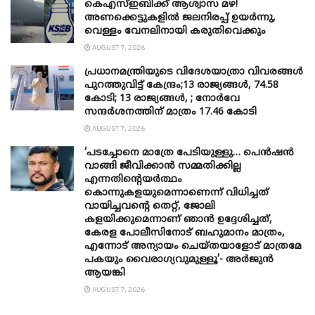
കെഎസ്ഇബിക്ക് ആശ്വാസ മഴ!
അണക്കെട്ടുകളിൽ ജലനിരപ്പ് ഉയർന്നു,
വെള്ളം വേനലിനായി കരുതിവെക്കും
AUGUST 7, 2026
പ്രധാനമന്ത്രിയുടെ വിദേശയാത്രാ വിവരങ്ങൾ
പുറത്തുവിട്ട് കേന്ദ്രം;13 രാജ്യങ്ങൾ, 74.58
കോടി; 13 രാജ്യങ്ങൾ, ; നോർവേ
സന്ദർശനത്തിന് മാത്രം 17.46 കോടി
AUGUST 7, 2026
‘പടച്ചോനെ മാത്രേ പേടിയുള്ളു… പെൻഷൻ
വാങ്ങി ജീവിക്കാൻ സമ്മതിക്കില്ല
എന്നതിന്റെയർത്ഥം
കൊന്നുകളയുമെന്നാണെന്ന് വിധിച്ചത്
വായിച്ചവന്റെ തെറ്റ്, ജോലി
കളയിക്കുമെന്നാണ് ഞാൻ ഉദ്ദേശിച്ചത്,
കേരള പോലീസിനോട് ബഹുമാനം മാത്രം,
എന്നോട് അന്യായം ചെയ്തയാളോട് മാത്രമേ
പകയും വൈരാഗ്യവുമുള്ളൂ’- അർജുൻ
ആയങ്കി
AUGUST 7, 2026