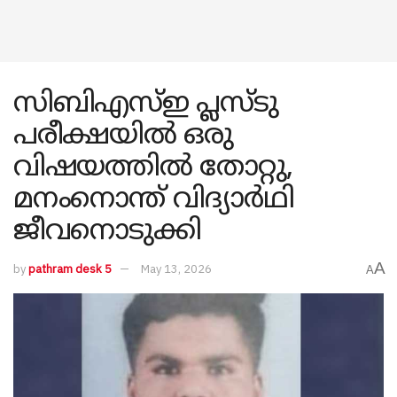
സിബിഎസ്ഇ പ്ലസ്ടു
പരീക്ഷയിൽ ഒരു
വിഷയത്തിൽ തോറ്റു,
മനംനൊന്ത് വിദ്യാർഥി
ജീവനൊടുക്കി
A
by
pathram desk 5
May 13, 2026
A