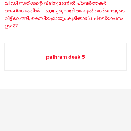
വി ഡി സതീശന്റെ വീടിനുമുന്നിൽ പ്രവർത്തകർ
ആഹ്ലാദത്തിൽ… ഒറ്റപ്പേരുമായി രാഹുൽ ഖാർ​ഗെയുടെ
വീട്ടിലെത്തി, കെസിയുമായും കൂടിക്കാഴ്ച, പ്രഖ്യാപനം
ഉടൻ?
pathram desk 5