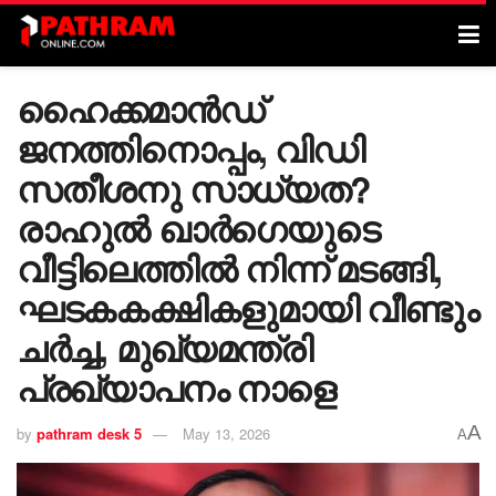
ഹൈക്കമാൻഡ്
ജനത്തിനൊപ്പം, വിഡി
സതീശനു സാധ്യത?
രാഹുൽ ഖാർ​ഗെയുടെ
വീട്ടിലെത്തിൽ നിന്ന് മടങ്ങി,
ഘടകകക്ഷികളുമായി വീണ്ടും
ചർച്ച, മുഖ്യമന്ത്രി
പ്രഖ്യാപനം നാളെ
A
by
pathram desk 5
May 13, 2026
A