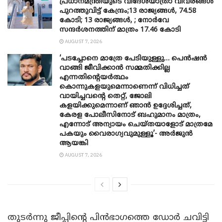
പ്രധാനമന്ത്രിയുടെ വിദേശയാത്രാ വിവരങ്ങൾ
പുറത്തുവിട്ട് കേന്ദ്രം;13 രാജ്യങ്ങൾ, 74.58
കോടി; 13 രാജ്യങ്ങൾ, ; നോർവേ
സന്ദർശനത്തിന് മാത്രം 17.46 കോടി
AUGUST 7, 2026
‘പടച്ചോനെ മാത്രേ പേടിയുള്ളു… പെൻഷൻ
വാങ്ങി ജീവിക്കാൻ സമ്മതിക്കില്ല
എന്നതിന്റെയർത്ഥം
കൊന്നുകളയുമെന്നാണെന്ന് വിധിച്ചത്
വായിച്ചവന്റെ തെറ്റ്, ജോലി
കളയിക്കുമെന്നാണ് ഞാൻ ഉദ്ദേശിച്ചത്,
കേരള പോലീസിനോട് ബഹുമാനം മാത്രം,
എന്നോട് അന്യായം ചെയ്തയാളോട് മാത്രമേ
പകയും വൈരാഗ്യവുമുള്ളൂ’- അർജുൻ
ആയങ്കി
AUGUST 7, 2026
തുടർന്നു ജീപ്പിൻ്റെ പിൻഭാഗത്തെ ഡോർ ചവിട്ടി