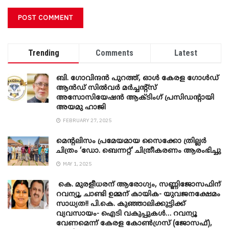
Trending
Comments
Latest
ബി. ​ഗോവിന്ദൻ പുറത്ത്, ഓൾ കേരള ഗോൾഡ്
ആൻഡ് സിൽവർ മർച്ചന്റ്സ്
അസോസിയേഷൻ ആക്ടിംഗ് പ്രസിഡന്റായി
അയമു ഹാജി
FEBRUARY 27, 2025
മെന്‍റലിസം പ്രമേയമായ സൈക്കോ ത്രില്ലർ
ചിത്രം ‘ഡോ. ബെന്നറ്റ്’ ചിത്രീകരണം ആരംഭിച്ചു
MAY 1, 2025
കെ. മുരളീധരന് ആരോഗ്യം, സണ്ണിജോസഫിന്
റവന്യൂ, ചാണ്ടി ഉമ്മന് കായിക- യുവജനക്ഷേമം
സാധ്യത!! പി.കെ. കുഞ്ഞാലിക്കുട്ടിക്ക്
വ്യവസായം- ഐടി വകുപ്പുകൾ… റവന്യൂ
വേണമെന്ന് കേരള കോൺഗ്രസ് (ജോസഫ്),