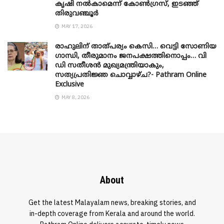
കൃഷി നൽകാമെന്ന് കോൺഗ്രസ്, ഇടഞ്ഞ്
തിരുവഞ്ചൂർ
MAY 17, 2026
രാഹുലിന് താത്പര്യം കെസി… വെട്ടി സോണിയ
​ഗാന്ധി, തീരുമാനം ജനപക്ഷത്തിനൊപ്പം… വി
ഡി സതീശൻ മുഖ്യമന്ത്രിയാകും,
സത്യപ്രതിജ്ഞ ചൊവ്വാഴ്ച?- Pathram Online
Exclusive
MAY 8, 2026
About
Get the latest Malayalam news, breaking stories, and
in-depth coverage from Kerala and around the world.