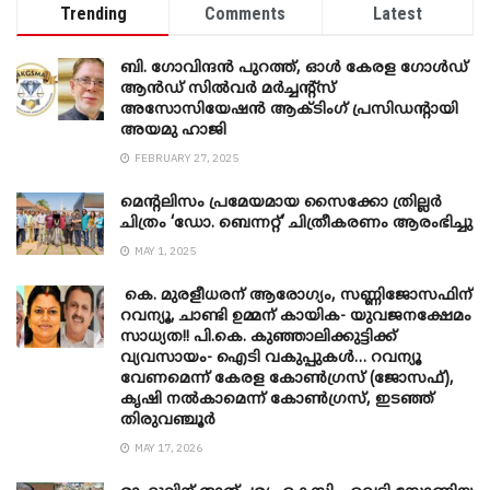
Trending
Comments
Latest
ബി. ​ഗോവിന്ദൻ പുറത്ത്, ഓൾ കേരള ഗോൾഡ്
ആൻഡ് സിൽവർ മർച്ചന്റ്സ്
അസോസിയേഷൻ ആക്ടിംഗ് പ്രസിഡന്റായി
അയമു ഹാജി
FEBRUARY 27, 2025
മെന്‍റലിസം പ്രമേയമായ സൈക്കോ ത്രില്ലർ
ചിത്രം ‘ഡോ. ബെന്നറ്റ്’ ചിത്രീകരണം ആരംഭിച്ചു
MAY 1, 2025
കെ. മുരളീധരന് ആരോഗ്യം, സണ്ണിജോസഫിന്
റവന്യൂ, ചാണ്ടി ഉമ്മന് കായിക- യുവജനക്ഷേമം
സാധ്യത!! പി.കെ. കുഞ്ഞാലിക്കുട്ടിക്ക്
വ്യവസായം- ഐടി വകുപ്പുകൾ… റവന്യൂ
വേണമെന്ന് കേരള കോൺഗ്രസ് (ജോസഫ്),
കൃഷി നൽകാമെന്ന് കോൺഗ്രസ്, ഇടഞ്ഞ്
തിരുവഞ്ചൂർ
MAY 17, 2026