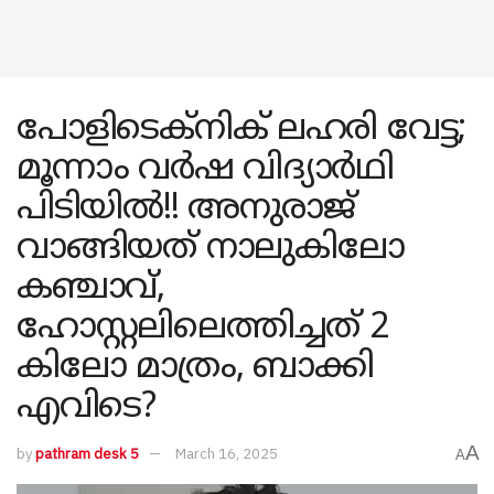
പോളിടെക്നിക് ലഹരി വേട്ട;
മൂന്നാം വർഷ വിദ്യാർഥി
പിടിയിൽ!! അനുരാജ്
വാങ്ങിയത് നാലുകിലോ
കഞ്ചാവ്,
ഹോസ്റ്റലിലെത്തിച്ചത് 2
കിലോ മാത്രം, ബാക്കി
എവിടെ?
A
by
pathram desk 5
March 16, 2025
A