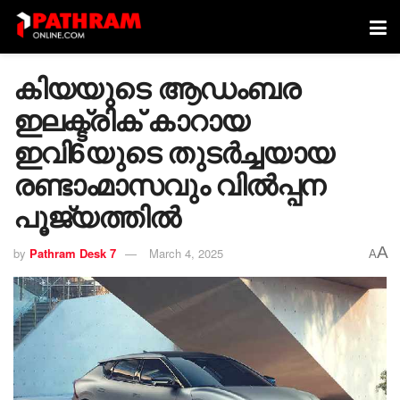
കിയയുടെ ആഡംബര
ഇലക്ട്രിക് കാറായ
ഇവി6യുടെ തുടര്‍ച്ചയായ
രണ്ടാംമാസവും വില്‍പ്പന
പൂജ്യത്തില്‍
A
by
Pathram Desk 7
March 4, 2025
A