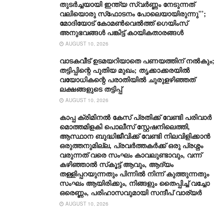
തുടർച്ചയായി ഇന്ത്യ സ്വർണ്ണം നേടുന്നത്
വലിയൊരു സ്‌ഫോടനം പോലെയായിരുന്നു”’;
മോദിയോട് കോമൺവെൽത്ത് ഗെയിംസ്
അനുഭവങ്ങൾ പങ്കിട്ട് കായികതാരങ്ങൾ
AUGUST 10, 2026
വാടകവീട് ഉടമയറിയാതെ പണയത്തിന് നൽകും;
തട്ടിപ്പിന്റെ പുതിയ മുഖം; തൃക്കാക്കരയിൽ
വയോധികന്റെ പരാതിയിൽ ചുരുളഴിഞ്ഞത്
ലക്ഷങ്ങളുടെ തട്ടിപ്പ്
AUGUST 10, 2026
കാപ്പ ക്രിമിനൽ കേസ് പ്രതിക്ക് വേണ്ടി പരിവാർ
മൊത്തമിളകി പൊലീസ് സ്റ്റേഷനിലെത്തി,
ആസ്ഥാന ബുദ്ധിജീവിക്ക് വേണ്ടി നിലവിളിക്കാൻ
ഒരുത്തനുമില്ല, പ്രവർത്തകർക്ക് ഒരു പ്രശ്നം
വരുന്നത് വരെ സംഘം കാവലുണ്ടാവും, വന്ന്
കഴിഞ്ഞാൽ സ്‌കൂട്ട് ആവും, ആദ്യം
തള്ളിപ്പറയുന്നതും പിന്നിൽ നിന്ന് കുത്തുന്നതും
സംഘം ആയിരിക്കും, നിങ്ങളും തൈപ്പിച്ച് വച്ചോ
ഒരെണ്ണം, പരിഹാസവുമായി സന്ദീപ് വാര്യര്‍
AUGUST 10, 2026