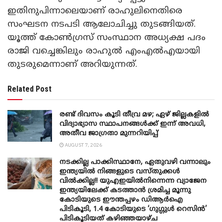
ഇതിനുപിന്നാലെയാണ് രാഹുലിനെതിരെ
സംഘടന നടപടി ആലോചിച്ചു തുടങ്ങിയത്.
യൂത്ത് കോൺഗ്രസ് സംസ്ഥാന അധ്യക്ഷ പദം
രാജി വച്ചെങ്കിലും രാഹുൽ എംഎൽഎയായി
തുടരുമെന്നാണ് അറിയുന്നത്.
Related Post
രണ്ട് ദിവസം കൂടി തീവ്ര മഴ; ഏഴ് ജില്ലകളിൽ
വിദ്യാഭ്യാസ സ്ഥാപനങ്ങൾക്ക് ഇന്ന് അവധി,
അതീവ ജാ​ഗ്രതാ മുന്നറിയിപ്പ്
AUGUST 7, 2026
നടക്കില്ല പാക്കിസ്ഥാനേ, ഏതുവഴി വന്നാലും
ഇന്ത്യയിൽ നിങ്ങളുടെ വസ്തുക്കൾ
വിൽക്കില്ല!! യുഎഇയിൽനിന്നെന്ന വ്യാജേന
ഇന്ത്യയിലേക്ക് കടത്താൻ ശ്രമിച്ച മൂന്നു
കോടിയുടെ ഈന്തപ്പഴം ഡിആർഐ
പിടികൂടി, 1.4 കോടിയുടെ ‘ഗുഗ്ഗുൾ റെസിൻ’
പിടികൂടിയത് കഴിഞ്ഞയാഴ്ച