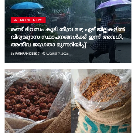
BREAKING NEWS
രണ്ട് ദിവസം കൂടി തീവ്ര മഴ; ഏഴ് ജില്ലകളിൽ
വിദ്യാഭ്യാസ സ്ഥാപനങ്ങൾക്ക് ഇന്ന് അവധി,
അതീവ ജാ​ഗ്രതാ മുന്നറിയിപ്പ്
BY
PATHRAM DESK 7
AUGUST 7, 2026