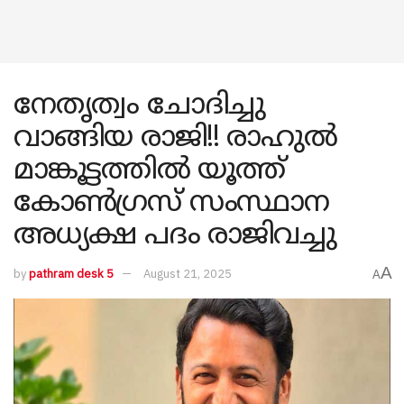
നേതൃത്വം ചോദിച്ചു
വാങ്ങിയ രാജി!! രാഹുൽ
മാങ്കൂട്ടത്തിൽ യൂത്ത്
കോൺഗ്രസ് സംസ്ഥാന
അധ്യക്ഷ പദം രാജിവച്ചു
A
by
pathram desk 5
August 21, 2025
A