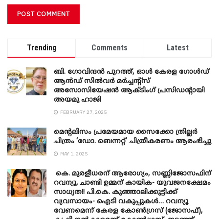
Trending
Comments
Latest
ബി. ​ഗോവിന്ദൻ പുറത്ത്, ഓൾ കേരള ഗോൾഡ്
ആൻഡ് സിൽവർ മർച്ചന്റ്സ്
അസോസിയേഷൻ ആക്ടിംഗ് പ്രസിഡന്റായി
അയമു ഹാജി
FEBRUARY 27, 2025
മെന്‍റലിസം പ്രമേയമായ സൈക്കോ ത്രില്ലർ
ചിത്രം ‘ഡോ. ബെന്നറ്റ്’ ചിത്രീകരണം ആരംഭിച്ചു
MAY 1, 2025
കെ. മുരളീധരന് ആരോഗ്യം, സണ്ണിജോസഫിന്
റവന്യൂ, ചാണ്ടി ഉമ്മന് കായിക- യുവജനക്ഷേമം
സാധ്യത!! പി.കെ. കുഞ്ഞാലിക്കുട്ടിക്ക്
വ്യവസായം- ഐടി വകുപ്പുകൾ… റവന്യൂ
വേണമെന്ന് കേരള കോൺഗ്രസ് (ജോസഫ്),