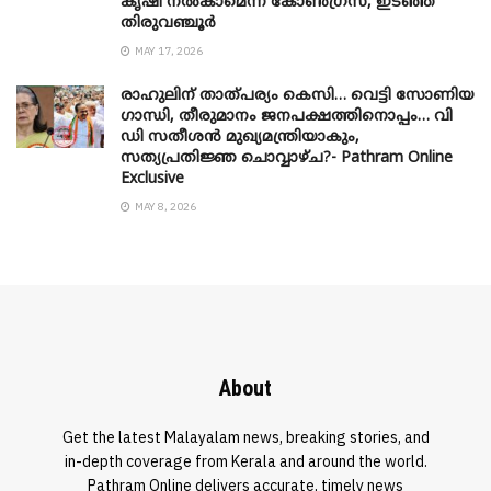
കൃഷി നൽകാമെന്ന് കോൺഗ്രസ്, ഇടഞ്ഞ്
തിരുവഞ്ചൂർ
MAY 17, 2026
രാഹുലിന് താത്പര്യം കെസി… വെട്ടി സോണിയ
​ഗാന്ധി, തീരുമാനം ജനപക്ഷത്തിനൊപ്പം… വി
ഡി സതീശൻ മുഖ്യമന്ത്രിയാകും,
സത്യപ്രതിജ്ഞ ചൊവ്വാഴ്ച?- Pathram Online
Exclusive
MAY 8, 2026
About
Get the latest Malayalam news, breaking stories, and
in-depth coverage from Kerala and around the world.
Pathram Online delivers accurate, timely news