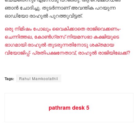
ഞാൻ ചോദിച്ചു. തുടർന്നാണ് അവന്തിക പറയുന്ന
ഓഡിയോ രാഹുൽ പുറത്തുവിട്ടത്.
ഒരു നിമിഷം പോലും വൈകിക്കാതെ രാജിവെക്കണം-
ചെന്നിത്തല, കോൺഗ്രസ് നിയമസഭാ കക്ഷിയുടെ
ഭാഗമായി രാഹുൽ തുടരുന്നതിനോടു ശക്തമായ
വിയോജിപ്പ്- പ്രതിപക്ഷനേതാവ്, രാഹുൽ രാജിയിലേക്ക്?
Tags:
Rahul Mamkootathil
pathram desk 5