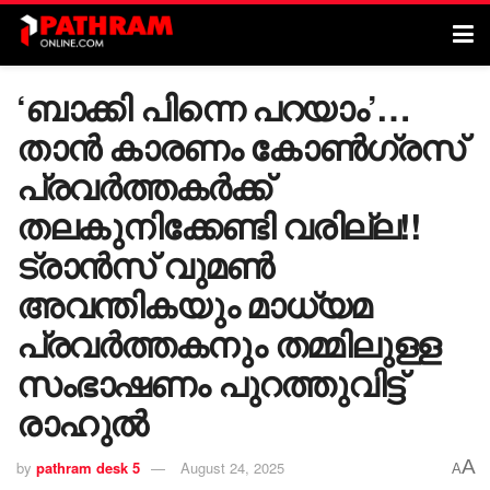
‘ബാക്കി പിന്നെ പറയാം’…
താൻ കാരണം കോൺഗ്രസ്
പ്രവർത്തകർക്ക്
തലകുനിക്കേണ്ടി വരില്ല!!
ട്രാൻസ് വുമൺ
അവന്തികയും മാധ്യമ
പ്രവർത്തകനും തമ്മിലുള്ള
സംഭാഷണം പുറത്തുവിട്ട്
രാഹുൽ
A
by
pathram desk 5
August 24, 2025
A