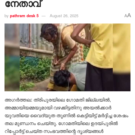
നേതാവ്
A
by
pathram desk 5
August 26, 2025
A
അഗർത്തല: ത്രിപുരയിലെ ഗോമതി ജില്ലയിൽ,
അമ്മായിയമ്മയുമായി വഴക്കിട്ടതിനു അയൽക്കാർ
യുവതിയെ വൈദ്യുത തൂണിൽ കെട്ടിയിട്ട് മർദ്ദിച്ച ശേഷം
തല മുണ്ഡനം ചെയ്തു. ഗോമതിയിലെ ഉദയ്പുരിൽ
റിപ്പോർട്ട് ചെയ്ത സംഭവത്തിന്റെ ദൃശ്യങ്ങൾ