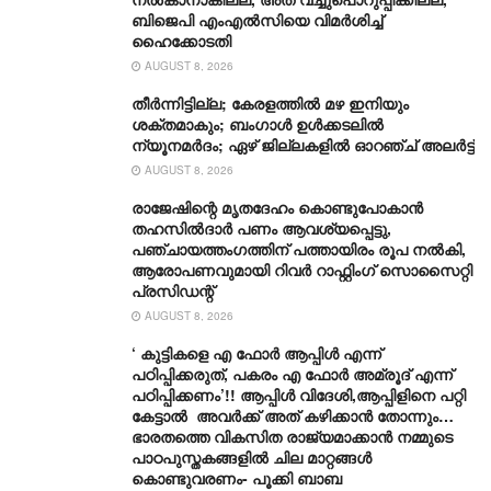
ബിജെപി എംഎൽസിയെ വിമര്‍ശിച്ച്
ഹൈക്കോടതി
AUGUST 8, 2026
തീർന്നിട്ടില്ല; കേരളത്തിൽ മഴ ഇനിയും
ശക്തമാകും; ബംഗാൾ ഉൾക്കടലിൽ
ന്യൂനമർദം; ഏഴ് ജില്ലകളിൽ ഓറഞ്ച് അലർട്ട്
AUGUST 8, 2026
രാജേഷിന്റെ മൃതദേഹം കൊണ്ടുപോകാന്‍
തഹസില്‍ദാര്‍ പണം ആവശ്യപ്പെട്ടു,
പഞ്ചായത്തംഗത്തിന് പത്തായിരം രൂപ നല്‍കി,
ആരോപണവുമായി റിവർ റാഫ്റ്റിംഗ് സൊസൈറ്റി
പ്രസിഡന്റ്
AUGUST 8, 2026
‘ കുട്ടികളെ എ ഫോർ ആപ്പിൾ എന്ന്
പഠിപ്പിക്കരുത്, പകരം എ ഫോർ അമ്രൂദ് എന്ന്
പഠിപ്പിക്കണം’!! ആപ്പിൾ വിദേശി,ആപ്പിളിനെ പറ്റി
കേട്ടാൽ അവർക്ക് അത് കഴിക്കാൻ തോന്നും…
ഭാരതത്തെ വികസിത രാജ്യമാക്കാൻ നമ്മുടെ
പാഠപുസ്തകങ്ങളിൽ ചില മാറ്റങ്ങൾ
കൊണ്ടുവരണം- പൂക്കി ബാബ