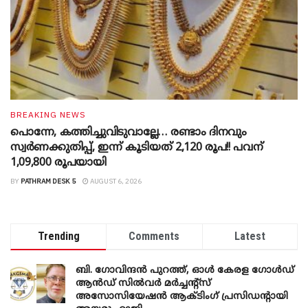
BREAKING NEWS
പൊന്നേ, കത്തിച്ചുവിടുവാല്ലേ… രണ്ടാം ദിനവും
സ്വർണക്കുതിപ്പ്, ഇന്ന് കൂടിയത് 2,120 രൂപ!! പവന്
1,09,800 രൂപയായി
BY
PATHRAM DESK 5
AUGUST 6, 2026
Trending
Comments
Latest
ബി. ​ഗോവിന്ദൻ പുറത്ത്, ഓൾ കേരള ഗോൾഡ്
ആൻഡ് സിൽവർ മർച്ചന്റ്സ്
അസോസിയേഷൻ ആക്ടിംഗ് പ്രസിഡന്റായി