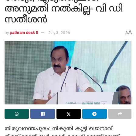
അനുമതി നൽകില്ല- വി ഡി
സതീശൻ
A
by
pathram desk 5
July 3, 2026
A
തിരുവനന്തപുരം: നികുതി കൂട്ടി ഖജനാവ്