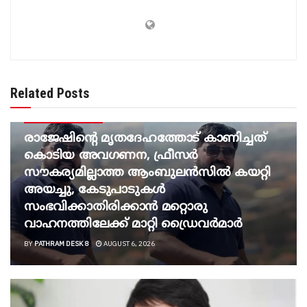
Related Posts
BREAKING NEWS
രാജേഷിന്റെ മൃതദേഹത്തോട് കാണിച്ചത്
കൊടിയ അവഗണന, ഫ്രീസര്‍
സൗകര്യമില്ലാത്ത ആംബുലന്‍സില്‍ കയറ്റി
അയച്ചു, കേടുപാടുകള്‍
സംഭവിക്കാതിരിക്കാന്‍ മറ്റൊരു
വാഹനത്തിലേക്ക് മാറ്റി ഡ്രൈവര്‍മാര്‍
BY
PATHRAM DESK 8
AUGUST 6, 2026