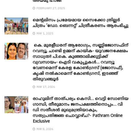
അയമു ഹാജി
FEBRUARY 27, 2025
മെന്‍റലിസം പ്രമേയമായ സൈക്കോ ത്രില്ലർ
ചിത്രം ‘ഡോ. ബെന്നറ്റ്’ ചിത്രീകരണം ആരംഭിച്ചു
MAY 1, 2025
കെ. മുരളീധരന് ആരോഗ്യം, സണ്ണിജോസഫിന്
റവന്യൂ, ചാണ്ടി ഉമ്മന് കായിക- യുവജനക്ഷേമം
സാധ്യത!! പി.കെ. കുഞ്ഞാലിക്കുട്ടിക്ക്
വ്യവസായം- ഐടി വകുപ്പുകൾ… റവന്യൂ
വേണമെന്ന് കേരള കോൺഗ്രസ് (ജോസഫ്),
കൃഷി നൽകാമെന്ന് കോൺഗ്രസ്, ഇടഞ്ഞ്
തിരുവഞ്ചൂർ
MAY 17, 2026
രാഹുലിന് താത്പര്യം കെസി… വെട്ടി സോണിയ
​ഗാന്ധി, തീരുമാനം ജനപക്ഷത്തിനൊപ്പം… വി
ഡി സതീശൻ മുഖ്യമന്ത്രിയാകും,
സത്യപ്രതിജ്ഞ ചൊവ്വാഴ്ച?- Pathram Online
Exclusive
MAY 8, 2026