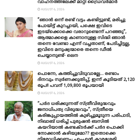
വാഹനത്തിലേക്ക് മാറ്റി ഡ്രൈവര്‍മാര്‍
AUGUST 6, 2026
”ഞാന്‍ ഒന്ന് രണ്ട് വട്ടം കണ്ടിട്ടുണ്ട്, മരിച്ചു
പോയിട്ട് കുറച്ചായി, പക്ഷെ ഇവിടെ
ഇടയ്‌ക്കൊക്കെ വരാറുണ്ടെന്ന് പറഞ്ഞു”,
ആത്മാക്കളെ കാണാനുള്ള സിദ്ധി ഞാന്‍
തന്നെ വേണ്ടാ എന്ന് വച്ചതാണ്, പേടിച്ചിട്ടല്ല,
ഇവിടെ മനുഷ്യന്മാരെ തന്നെ ഡീല്‍
ചെയ്യാനുണ്ട്- ലെന
AUGUST 6, 2026
പൊന്നേ, കത്തിച്ചുവിടുവാല്ലേ… രണ്ടാം
ദിനവും സ്വർണക്കുതിപ്പ്, ഇന്ന് കൂടിയത് 2,120
രൂപ!! പവന് 1,09,800 രൂപയായി
AUGUST 6, 2026
“പർദ ധരിക്കുന്നത് സ്ത്രീവിരുദ്ധവും
ജനാധിപത്യ വിരുദ്ധവും”, സ്ത്രീയെ
കരിങ്കുപ്പായത്തിൽ കുഴിച്ചുമൂടുന്ന പരിപാടി,
നിഖാബ് ധരിച്ച് പുരുഷൻ ബസിൽ
കയറിയാൽ കണ്ടക്ടർക്ക് പർദ പൊക്കി
നോക്കാന്‍ കഴിയുമോ?? ഇതൊക്കെ
നിരോധിക്കണം- എംഎന്‍ കാരശ്ശേരി