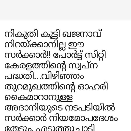
നികുതി കൂട്ടി ഖജനാവ്
നിറയ്ക്കാനില്ല ഈ
സർക്കാർ!! പോർട്ട് സിറ്റി
കേരളത്തിൻ്റെ സ്വപ്ന
പദ്ധതി…വിഴിഞ്ഞം
തുറമുഖത്തിന്റെ ഓഹരി
കൈമാറാനുള്ള
അദാനിയുടെ നടപടിയിൽ
സർക്കാർ നിയമോപദേശം
തേടും, എടുത്തുചാടി